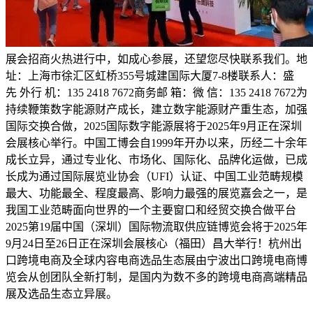
展会招商火热进行中，如成心参展，还望您尽快联系我们。地
址：上海市徐汇区虹桥355号城建国际大厦7-8楼联系人：盛
先 外行 机：135 2418 7672商务邮 箱：微 信：135 2418 7672为
持续鞭策数字能源财产成长，建立数字能源财产重生态，加强
国际交换合做，2025国际数字能源展将于2025年9月正在深圳
会展核心举行。中国工博会自1999年开办以来，历经二十余年
成长立异，通过专业化、市场化、国际化、品牌化运做，已成
长成为通过国际展览业协会（UFI）认证、中国工业范畴规模
最大、功能最全、程度最高、影响力最强的展览嘉会之一，是
我国工业范畴面向世界的一个主要窗口和经贸交换合做平台
2025第19届中国（深圳）国际物流取供应链博览会将于2025年
9月24日至26日正在深圳会展核心（福田）昌大举行！杭州出
口跨境电商及全球内容电商选品生态展由宁波出口跨境电商博
览会从创团队全新打制，是国内为数不多的跨境电商高端精品
展及选品生态立异展。