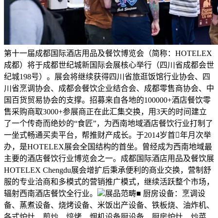
第十一届成都国际酒店用品及餐饮博览会（简称：HOTELEX
成都）将于成都世纪城新国际会展核心举行（四川省成都会世
纪城198号）。展会将继续获得四川省旅逛饭馆行业协会、四
川省烹调协会、成都会餐饮企业结合会、成都零售商协会、中
国百货贸易协会的支撑。招募来自各地的100000+酒店餐饮零
售采购商取3000+参展商正在此汇集交换，用3天的时间建立
了一个传奇而绝妙的“食匠”，为西南地域酒店餐饮行业打制了
一坐式畅通买卖平台，帮推财产成长。于2014岁首年月次举
办，是HOTELEX展会全国结构的首坐。曾经成为西南地域最
主要的酒店餐饮行业博览会之一。成都国际酒店用品及餐饮展
HOTELEX Chengdu展会增扩后秉承便利的商业交换，营制舒
服的专业洽商和多模式的营销推广模式，继续活跃整个市场，
辐射西南酒店餐饮全行业。
展品范畴■ 厨房设备：烹调设
备、蒸煮设备、烧烤设备、米饭出产设备、铁板烧、油炸机、
各式炉灶、煎炒、焙烤、烟机设备厨设备、厨房炉灶、炒菜