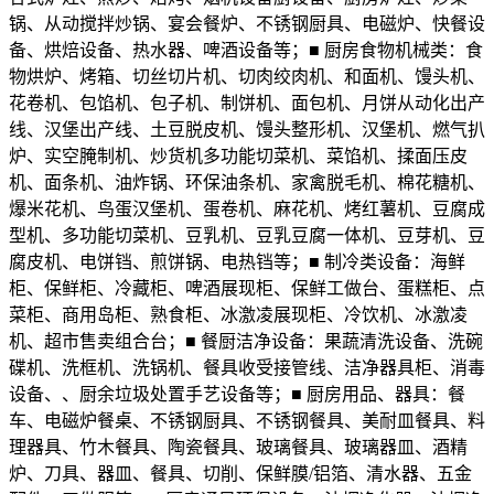
锅、从动搅拌炒锅、宴会餐炉、不锈钢厨具、电磁炉、快餐设
备、烘焙设备、热水器、啤酒设备等；■ 厨房食物机械类：食
物烘炉、烤箱、切丝切片机、切肉绞肉机、和面机、馒头机、
花卷机、包馅机、包子机、制饼机、面包机、月饼从动化出产
线、汉堡出产线、土豆脱皮机、馒头整形机、汉堡机、燃气扒
炉、实空腌制机、炒货机多功能切菜机、菜馅机、揉面压皮
机、面条机、油炸锅、环保油条机、家禽脱毛机、棉花糖机、
爆米花机、鸟蛋汉堡机、蛋卷机、麻花机、烤红薯机、豆腐成
型机、多功能切菜机、豆乳机、豆乳豆腐一体机、豆芽机、豆
腐皮机、电饼铛、煎饼锅、电热铛等；■ 制冷类设备：海鲜
柜、保鲜柜、冷藏柜、啤酒展现柜、保鲜工做台、蛋糕柜、点
菜柜、商用岛柜、熟食柜、冰激凌展现柜、冷饮机、冰激凌
机、超市售卖组合台；■ 餐厨洁净设备：果蔬清洗设备、洗碗
碟机、洗框机、洗锅机、餐具收受接管线、洁净器具柜、消毒
设备、、厨余垃圾处置手艺设备等；■ 厨房用品、器具：餐
车、电磁炉餐桌、不锈钢厨具、不锈钢餐具、美耐皿餐具、料
理器具、竹木餐具、陶瓷餐具、玻璃餐具、玻璃器皿、酒精
炉、刀具、器皿、餐具、切削、保鲜膜/铝箔、清水器、五金