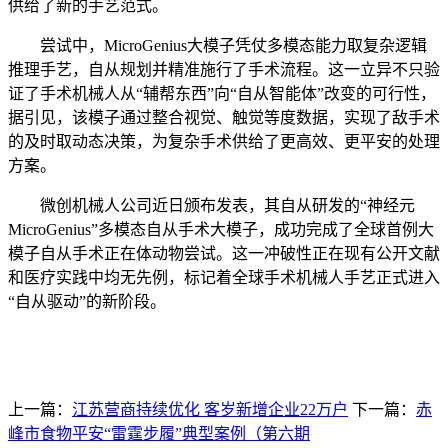
供给了新的手艺范式。
尝试中，MicroGenius大模子凭仗多模态能力取复杂逻辑
推理手艺，自从规划并精准施行了手术流程。这一立异不只验
证了手术机械人从“辅帮东西”向“自从智能体”改变的可行性，
据引见，该模子通过整合视觉、触觉等度数据，实现了敌手术
的及时取动态决策，为复杂手术供给了更高效、更平安的处理
方案。
微创机械人公司近日颁布发表，其自从研发的“神经元
MicroGenius”多模态自从手术大模子，成功完成了全球首例大
模子自从手术正在体动物尝试。这一冲破性正在现有公开文献
和医疗实践中均无先例，标记着全球手术机械人手艺正式进入
“自从驱动”的新阶段。
上一篇：
江苏营商持续优化 客岁新增企业22万户
下一篇：
赤
峰市食物平安“雷霆步履”典型案例（第六期