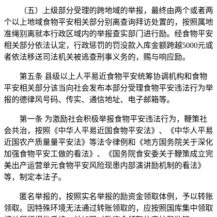
（五）上级部分受理的跨地域的举报，最终由两个或者两
个以上地域食物平安相关部分别离查询拜访处置的，按照属地
准绳别离就本行政区域内的举报查实部门进行励。经食物平安
相关部分依法认定，行政惩罚的罚没款入库金额跨越5000元或
者依法移送司法机关被逃查刑事义务的，赐与响应励。
第五条 县级以上人平易近食物平安统筹协调机构和食物
平安相关部分该当向社会发布本部分受理食物平安违法行为举
报的德律风号码、传实、通信地址、电子邮箱等。
第一条 为激励社会积极举报食物平安违法行为，鞭策社
会共治，按照《中华人平易近国食物平安法》、《中华人平易
近国农产质量量平安法》等法令律例和《地方国务院关于深化
加强食物平安工做的看法》、《国务院食安委关于鞭策成立完
美出产运营单元食物平安风险现患内部演讲励机制的看法》
等，制定本法子。
匿名举报的，按照实名举报的励资金领取体例，予以转账
领取。因特殊环境无法通过转账领取的，应按照国库集中领取