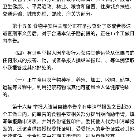
卫生健康、、平易近政、林业、粮食和储蓄、住房城乡扶植、
交通运输、城市办理、邮政、海关等部分。
第十五条 食物平安相关部分正在举报查处了案或者移送
逃查刑事义务后，对于合适本法子励前提的，正在15个工做日
内奉告。
（四）有证明举报人因举报行为获得其他运营从体赐与的
任何形式的报答、励，或者举报人操纵举报以、、等体例谋取
小我报答或其他好处的。
（一）正在食用农产物种植、养殖、加工、收购、储存、
运输等过程中，利用犯禁药物或其他可能风险人体健康物质
的。
第十六条 举报人该当自被奉告享有申请举报励之日起30
个工做日内，向奉告的食物平安相关部分提出版面励申请，填
写举报励申请表，并附身份证复印件。委托他人代为申请举报
励的，还该当供给授权委托证明、受委托人的身份证或者其他
无效证件。无合理来由过期未申请的，视为自动放弃。