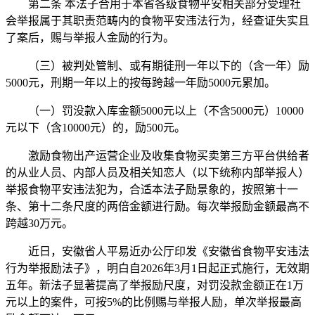
第二条 本法子合用于本省各级食物平安相关部分受理社
会举报属于其职责范畴内的食物平安违法行为，经查证失实且
了案后，赐与举报人金励的行为。
（三）被判处管制、或有期徒刑一年以下的（含一年）励
5000元，刑期一年以上的按每跨越一年励5000元累加。
（一）罚没款入库金额5000元以上（不含5000元）10000
元以下（含10000元）的，励500元。
激励食物出产运营企业及收集食物买卖第三方平台供给者
的从业人员、内部人员及相关知恋人（以下统称内部举报人）
举报食物平安违法犯为，合适本法子励景象的，按照第十一
条、第十二条尺度的两倍金额进行励。每次举报励金额最高不
跨越30万元。
近日，安徽省人平易近办公厅印发《安徽省食物平安违法
行为举报励法子》，明白自2026年3月1日起正式施行，无效期
五年。新法子显著提高了举报励尺度，对罚没款金额正在1万
元以上的案件，可按5%的比例赐与举报人励，单次举报最高