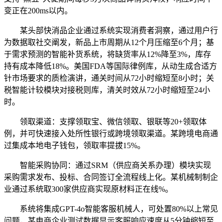
变正在200ms以内。
某头部快消品企业通过系统实现消费者洞察，通过用户行
为数据取社交阐发，新品上市周期从12个月压缩至6个月；基
于需求预测的智能补货系统，将缺货率从12%降至3%，库存
持有成本降低18%。美国FDA等国际律例库，从动生成合适方
针市场要求的质检演讲，通关时间从72小时缩短至8小时；关
税智能计较模块对接税则库，清关时效从72小时缩短至24小
时。
领取渠道：支撑领取宝、微信领取、银联等20+领取体
例，并可快速接入处所性银行或跨境领取渠道。某跨境电商通
过集成本地电子钱包，领取率提拔15%。
智能采购协同：通过SRM（供应商关系办理）模块实现
采购需求发布、投标、合同签订全流程线上化。某机械制制企
业通过系统取300家供应商实现原材料正在线%。
系统将集成GPT-4o智能客服机械人，可处置80%以上常见
问题，某电商企业测试数据显示客服响应速度从5分钟缩短至