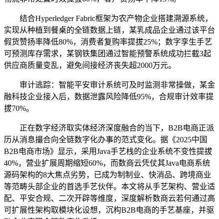
结合Hyperledger Fabric框架为农产物企业搭建溯源系统，
实现从种植到餐桌的全链数据上链，某乳成品企业通过该平台
假货赞扬率降低80%，消费者复购率提拔25%；数字孪生手艺
可预测库存需求，某钢铁集团通过智能预警系统成功拦截3起
供应商质量变乱，避免间接经济丧失超2000万元。
审计逃踪：智能平安审计系统可及时监测非常操做，某金
融科技企业接入后，数据泄露风险降低95%，合规审计效率提
拔70%。
正在数字经济取实体经济深度融合的当下，B2B电商正派
历从消息撮合向全链数字化办事的范式变化。据《2025中国
B2B电商市场》显示，采用Java手艺栈的企业系统不变性提拔
40%，营业扩展周期缩短60%，而数商云凭仗其Java电商系统
源码架构的8大焦点劣势，已成为制制业、快消品、跨境商业
等范畴头部企业的首选手艺伙伴。本文将从手艺架构、营业适
配、平安合规、二次开辟等维度，深度解析数商云若何通过高
可扩展性架构取模块化设想，沉构B2B电商的手艺基座，并驱