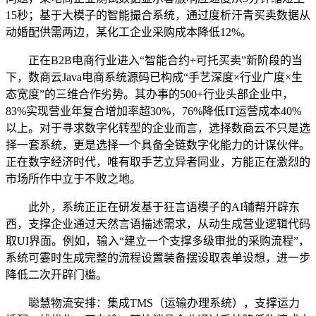
15秒；基于大模子的智能撮合系统，通过度析汗青买卖数据从
动婚配供需两边，某化工企业采购成本降低12%。
正在B2B电商行业进入“智能合约+可托买卖”新阶段的当
下，数商云Java电商系统源码已构成“手艺深度×行业广度×生
态宽度”的三维合作劣势。其办事的500+行业头部企业中，
83%实现营业年复合增加率超30%，76%降低IT运营成本40%
以上。对于寻求数字化转型的企业而言，选择数商云不只是选
择一套系统，更是选择一个具备全链数字化能力的计谋伙伴。
正在数字经济时代，唯有取手艺立异者同业，方能正在激烈的
市场所作中立于不败之地。
此外，系统正正在研发基于狂言语模子的AI辅帮开辟东
西，支撑企业通过天然言语描述需求，从动生成营业逻辑代码
取UI界面。例如，输入“建立一个支撑多级审批的采购流程”，
系统可霎时生成完整的流程设置装备摆设取表单设想，进一步
降低二次开辟门槛。
聪慧物流安排：集成TMS（运输办理系统），支撑运力