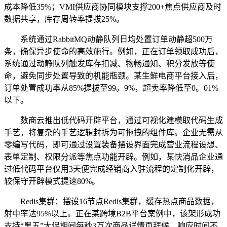
成本降低35%；VMI供应商协同模块支撑200+焦点供应商及时
数据共享，库存周转率提拔25%。
系统通过RabbitMQ动静队列日均处置订单动静超500万
条，确保异步使命的高效施行。例如，正在订单领取成功后，
系统通过动静队列触发库存扣减、物畅通知、积分发放等使
命，避免同步处置导致的机能瓶颈。某生鲜电商平台接入后，
订单处置成功率从85%提拔至99。9%，超卖率降低至0。01%
以下。
数商云推出低代码开辟平台，通过可视化建模取代码生成
手艺，将复杂的手艺逻辑封拆为可拖拽的组件库。企业无需从
零编写代码，即可通过设置装备摆设界面完成营业流程设想、
表单定制、权限分派等焦点功能开辟。例如，某快消品企业通
过低代码平台仅用3天便完成经销商入驻流程的定制化开辟，
较保守开辟模式提速80%。
Redis集群：摆设16节点Redis集群，缓存热点商品数据，
射中率达95%以上。正在某跨境B2B平台案例中，该架形成功
支持“黑五”大促期间每秒3万次商品详情页拜候，响应时间不