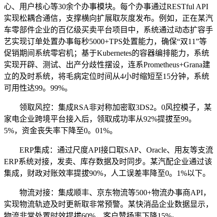
心、用户核心等30余个办事模块。每个办事通过RESTful API
实现松耦合通信，支撑横向扩展取灰度发布。例如，正在某汽
车零部件企业的百亿级买卖平台项目中，系统通过动态扩容手
艺实现订单处置办事每秒5000+TPS处置能力，确保“双11”等
促销期间系统零宕机；基于Kubernetes的容器编排能力，系统
实现开辟、测试、出产分歧性摆设，连系Prometheus+Grana建
立的及时系统，将毛病定位时间从4小时缩短至15分钟，系统
可用性达99。99%。
领取风控：集成RSA非对称加密取3DS2。0风控模子，某
家电企业跨境平台接入后，领取成功率从92%提拔至99。
5%，资金丧失率下降至0。01%。
ERP集成：通过尺度API接口取SAP、Oracle、用友等支流
ERP系统对接，发卖、库存数据及时同步。某汽配企业通过该
集成，财政对账效率提拔90%，人工误差率降至0。1%以下。
物流对接：集成顺丰、京东物流等500+物流办事商API，
实现物流轨迹及时更新取非常预警。某快消品企业数据显示，
物流非常处置时效提拔60%，客户赞扬率下降15%。