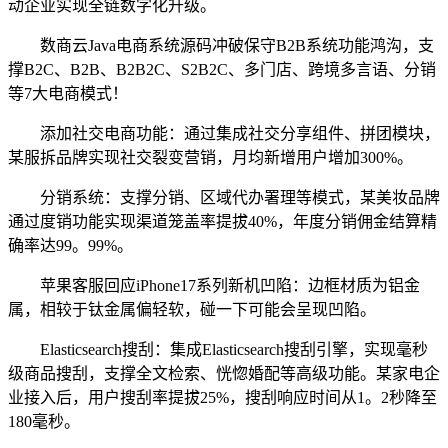
动企业实现全链数字化升级。
数商云Java电商系统源码冲破保守B2B系统功能鸿沟，支
撑B2C、B2B、B2B2C、S2B2C、多门店、跨境多言语、分销
等7大电商模式！
添加社交电商功能：通过集成社交分享组件、拼团模块，
某服拆品牌实现社交裂变营销，月均新增用户增加300%。
分销系统：支撑分销、区域代办署理等模式，某美妆品牌
通过度销功能实现渠道笼盖率提拔40%，年度分销佣金结算精
确率达99。99%。
苹果客服回应iPhone17系列新机凹陷：边框材质为铝金
属，相较于钛金属偏轻软，碰一下可能会呈现凹陷。
Elasticsearch搜刮：集成Elasticsearch搜刮引擎，实现毫秒
级商品搜刮，支撑全文检索、恍惚婚配等高级功能。某家电企
业接入后，用户搜刮率提拔25%，搜刮响应时间从1。2秒降至
180毫秒。