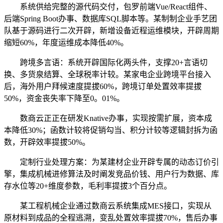
系统供给完整的源代码交付，包罗前端Vue/React组件、
后端Spring Boot办事、数据库SQL脚本等。某制制企业手艺团
队基于源码进行二次开辟，新增设备近程运维模块，开辟周期
缩短60%，年度运维成本降低40%。
跨境多言语：系统开辟国际化两头件，支撑20+言语切
换、多货泉结算、全球税率计较。某家电企业跨境平台接入
后，海外用户拜候速度提拔60%，跨境订单处置效率提拔
50%，资金丧失率下降至0。01%。
数商云正正在研发Knative办事，实现按需扩展，资本成
本降低30%；函数计较将促销勾当、积分计较等逻辑封拆为函
数，开辟效率提拔50%。
定制行业处理方案：为某建材企业开辟专属的动态订价引
擎，集成机械进修算法及时阐发竞品价钱、用户行为数据、库
存水位等20+维度参数，毛利率提拔3个百分点。
某工程机械企业通过数商云系统集成MES接口，实现从
原材料到成品的全程逃溯，变乱处置效率提拔70%，售后办事