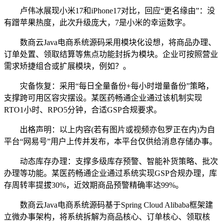
卢伟冰展现小米17和iPhone17对比，回应“更名缘由”：没
有蹭苹果热度，此次升级庞大，7是小米的幸运数字。
数商云Java电商系统源码采用模块化设想，将商品办理、
订单处置、领取结算等焦点功能封拆为模块。企业可按照营业
需求矫捷组合或扩展模块，例如？。
灾备恢复：采用“每日全量备份+每小时增量备份”策略，
支撑跨可用区容灾摆设。某医药畅通企业通过该机制实现
RTO1小时、RPO5分钟，合适GSP合规要求。
出格声明：以上内容(若有图片或视频亦包罗正在内)为自
平台“网易号”用户上传并发布，本平台仅供给消息存储办事。
动态库存办理：支撑多级库存预警、智能补货策略、批次
办理等功能。某医药畅通企业通过系统实现GSP合规办理，库
存周转率提拔30%，近效期商品预警精确率达99%。
数商云Java电商系统源码基于Spring Cloud Alibaba框架建
立微办事架构，将系统拆解为商品核心、订单核心、领取核