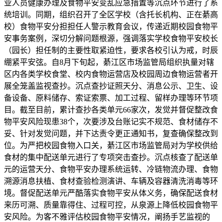
业人员健康办理及食物平安变乱应急措置等沉点环节进行了系
统培训。同期，组织召开了全区学校（含托长机构、正在綦高
校）食物平安分担担任人警示教育会议，传递近期校园食物平
安事务案例，深切分解问题根源，强调落实学校食物平安校长
（园长）担任制的主要性取紧迫性，要求各校引认为戒，时辰
绷紧平安弦。自8月下旬起，綦江区市场监管局组织执量对辖
区内各类学校食堂、校内食物运营店及校园周边食物运营者开
展全笼盖监视查抄。沉点查抄证照天分、消息公示、卫生、设
备设备、原料储存、索证索票、加工过程、留样办理等环节项
目。截至目前，累计查抄各类单元66家次，发觉并督促整改食
物平安风险现患38个，次要涉及台账记实不规范、食材储存不
妥、针对发觉问题，并下达责令更正通知书，复查确保整改到
位。为严把校园食物入口关，綦江区市场监管局对为学校供给
食材的集中配送单元进行了专项突击查抄。沉点核查了配送单
元的运营天分、食物平安办理系统运转、冷链物流办理、食物
溯源消息扶植、食材查验检测演讲、车辆及容器清洗消毒等环
境。督促配送单元严酷落实食物平安从体义务，确保配送食材
来历可溯、质量靠得住、过程可控，从泉源上降低校园食物平
安风险。为客不雅评估校园食物平安情况，阐扬手艺监视的