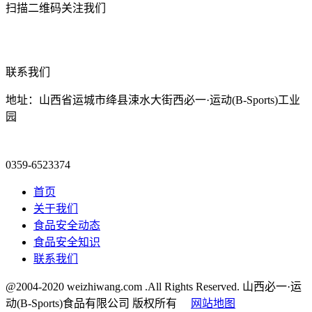
扫描二维码关注我们
联系我们
地址：山西省运城市绛县涑水大街西必一·运动(B-Sports)工业
园
0359-6523374
首页
关于我们
食品安全动态
食品安全知识
联系我们
@2004-2020 weizhiwang.com .All Rights Reserved. 山西必一·运
动(B-Sports)食品有限公司 版权所有
网站地图