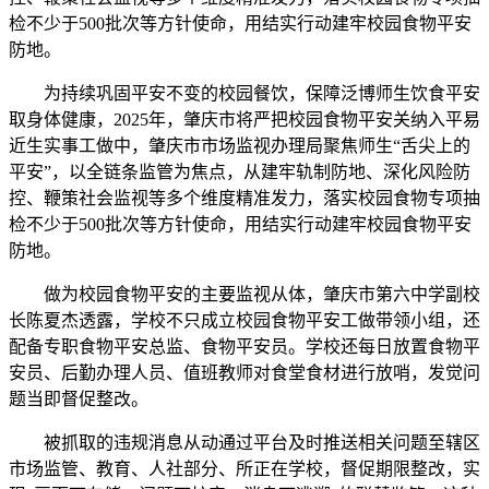
检不少于500批次等方针使命，用结实行动建牢校园食物平安
防地。
为持续巩固平安不变的校园餐饮，保障泛博师生饮食平安
取身体健康，2025年，肇庆市将严把校园食物平安关纳入平易
近生实事工做中，肇庆市市场监视办理局聚焦师生“舌尖上的
平安”，以全链条监管为焦点，从建牢轨制防地、深化风险防
控、鞭策社会监视等多个维度精准发力，落实校园食物专项抽
检不少于500批次等方针使命，用结实行动建牢校园食物平安
防地。
做为校园食物平安的主要监视从体，肇庆市第六中学副校
长陈夏杰透露，学校不只成立校园食物平安工做带领小组，还
配备专职食物平安总监、食物平安员。学校还每日放置食物平
安员、后勤办理人员、值班教师对食堂食材进行放哨，发觉问
题当即督促整改。
被抓取的违规消息从动通过平台及时推送相关问题至辖区
市场监管、教育、人社部分、所正在学校，督促期限整改，实