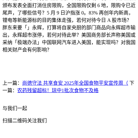
颁布发表全面打消住房限购，全国限购仅剩 6 地，限购令已近
尾声，了哪些信号？5 月 9 日沪指涨 0。83% 再创年内新高，
锂电等新能源标的目的集体走强，若何对待今日 A 股市场？
胖东来要「」永辉，打算将自家央厨的部门商品向永辉超市输
出，永辉超市涨停，若何对待此举？美国商务部长声称美国或
采纳「极端办法」中国联网汽车进入美国，能实现吗？对我国
相关财产会有何影响？
上一篇：
尚德守法 共享食安 2025年全国食物平安宣传周（
下
一篇：
农药残留超标！琼中1批次食物不及格
与我们一起
扫描二维码关注我们