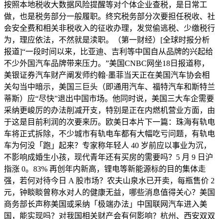
按照本地税收大数据风险提醒等对个体企业查税，是日常工
做，也是税务部分一般履职。终究税务部分次要担任税收、社
会安全费和相关非税收入的征收办理，发觉偷逃税、少缴税行
为，理应依法，不然就是渎职。（第一财经）[全球时报分析
报道]“一段时间以来，比亚迪、吉利等中国自从品牌的兴起给
不少外国汽车品牌带来压力。”美国CNBC网坐18日报道称，
美银证券汽车财产阐发师约翰·墨菲当天正在美国汽车协会相
关勾当中暗示，美国三巨头（即通用汽车、福特汽车和斯特兰
蒂斯）应“尽快”退出中国市场。他同时说，美国三大车企需要
采纳更峻厉的办法削减开支，特别是正在内燃机营业方面，由
于这是目前利润的次要来历。欧美日本片下一篇：珠海有轨电
车将正式拆除，不少城市有轨电车都有大幅吃亏问题，有轨电
车为何没「跑」起来？专家称年轻人 40 岁前应以事业为沉，
不影响成婚生小孩，现代青年还有买房的需要吗？5 月 9 日沪
指涨 0。83% 再创年内新高，锂电等新能源标的目的集体走
强，若何对待今日 A 股市场？农夫山泉水已开卖，每瓶售价 2
元，钟睒睒曾称水对人的健康无益，哪些消息值得关心？美国
商务部长声称美国或采纳「极端办法」中国联网汽车进入美
国，能实现吗？对我国相关财产会有何影响？杭州、西安双双