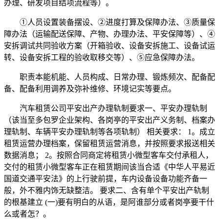
办理、研发项目结项流程等）。
①人员设置装备摆设、②进度打算及保障办法、③质量保
障办法（运输配送保障、产物、办理办法、平安保障等）、④
安拆调试共同验收方案（开箱验收、设备安拆施工、设备试运
转、设备安拆工程的验收取移交等）、⑤应急保障办法。
职责本能机能、人员构成、日常办理、锻炼频次、配备配
备、配备利用调养及弥补维修、环境记实等要点。
汽车租赁公司平安出产办理轨制要求一、平安办理轨制
（该当至多包罗企业架构、各岗亭的平安出产义务制、档案办
理轨制、车辆平安办理轨制等各项轨制） 相关要求： 1。成立
租赁运营办理档案，保留租赁运营消息，并按照要求报送相关
数据消息； 2。按照合同商定将租赁小微型客车交付承租人，
交付的租赁小微型客车正在租赁期间该当合适《中华人平易近
国道交通平安法》的上行驶前提，车内设备设备功能齐备一
般，外不雅内饰无缺整洁。 要求二、含有单个平安出产轨制
的根基建立 (一)要有明白的从语，是阿谁部分或者岗亭要干什
么或者怎？。