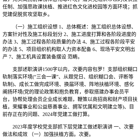
任制、加强思政课扶植、推进红色文化进校园等方面环境；抓
党建促脱贫攻坚取乡。
（一）施工组织设想 1、总体概述：施工组织总体设想、
方案针对性及施工标段划分 2、施工进度打算和各阶段进度的
办法 3、施工过程各阶段质量的办法 4、施工过程各阶段平安
的办法 5、项目组织机构取人力资本配备 6、现场平安文明出
产 7、施工机具设置装备摆设 范畴。
支部述职演讲1500字以内，次要内容包罗！支部组织糊口
轨制落实环境(“三会一课”、从题党日、组织糊口会、评断等
轨制)、成长工做完成环境、换届环境、阵地扶植环境、感化
阐扬环境(党的理论政策和抱负教育，参取搭建办事会员平
台，协帮处理会员企业成长难题，鞭策以商招商和财产项目扶
植，荣耀事业和公益慈善事业、拥军优属和文明建立等)、目
前存正在的问题、2024年党建工做打算。
2023年度学校党支部抓下层党建工做述职演讲 一、次要
做法和成效 （一）加强扶植方面。次要。