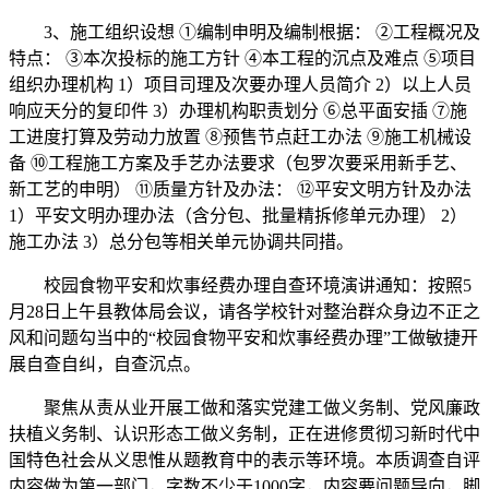
3、施工组织设想 ①编制申明及编制根据： ②工程概况及
特点： ③本次投标的施工方针 ④本工程的沉点及难点 ⑤项目
组织办理机构 1）项目司理及次要办理人员简介 2）以上人员
响应天分的复印件 3）办理机构职责划分 ⑥总平面安插 ⑦施
工进度打算及劳动力放置 ⑧预售节点赶工办法 ⑨施工机械设
备 ⑩工程施工方案及手艺办法要求（包罗次要采用新手艺、
新工艺的申明） ⑪质量方针及办法： ⑫平安文明方针及办法
1）平安文明办理办法（含分包、批量精拆修单元办理） 2）
施工办法 3）总分包等相关单元协调共同措。
校园食物平安和炊事经费办理自查环境演讲通知：按照5
月28日上午县教体局会议，请各学校针对整治群众身边不正之
风和问题勾当中的“校园食物平安和炊事经费办理”工做敏捷开
展自查自纠，自查沉点。
聚焦从责从业开展工做和落实党建工做义务制、党风廉政
扶植义务制、认识形态工做义务制，正在进修贯彻习新时代中
国特色社会从义思惟从题教育中的表示等环境。本质调查自评
内容做为第一部门，字数不少于1000字，内容要问题导向，脚