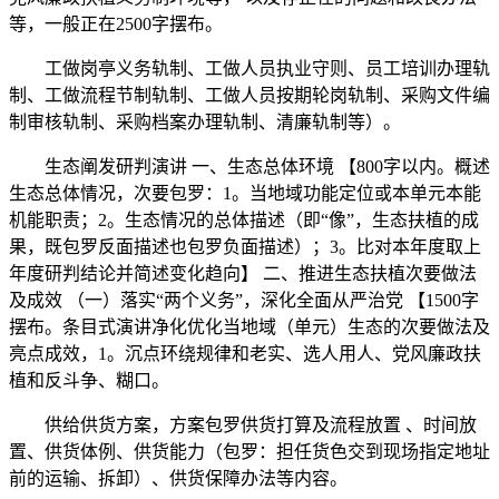
等，一般正在2500字摆布。
工做岗亭义务轨制、工做人员执业守则、员工培训办理轨
制、工做流程节制轨制、工做人员按期轮岗轨制、采购文件编
制审核轨制、采购档案办理轨制、清廉轨制等）。
生态阐发研判演讲 一、生态总体环境 【800字以内。概述
生态总体情况，次要包罗：1。当地域功能定位或本单元本能
机能职责；2。生态情况的总体描述（即“像”，生态扶植的成
果，既包罗反面描述也包罗负面描述）；3。比对本年度取上
年度研判结论并简述变化趋向】 二、推进生态扶植次要做法
及成效 （一）落实“两个义务”，深化全面从严治党 【1500字
摆布。条目式演讲净化优化当地域（单元）生态的次要做法及
亮点成效，1。沉点环绕规律和老实、选人用人、党风廉政扶
植和反斗争、糊口。
供给供货方案，方案包罗供货打算及流程放置 、时间放
置、供货体例、供货能力（包罗：担任货色交到现场指定地址
前的运输、拆卸）、供货保障办法等内容。