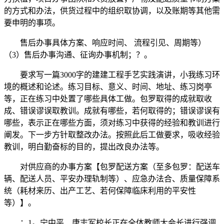
的方式和办法，供货过程中的组织取协调，以及账期等其他需
要申明的事项。
售后办事具体方案、响应时间、 流程引见、周期等）
（3）售后办事沟通、征询办事机制；？。
要求写一篇3000字的建建工程手艺实践演讲，小我练习环
境的概述和论述。练习目标、意义、时间、地址、练习岗亭
等，正在练习中处置了哪些具体工做。包罗取得的成就取收
成、错误谬误取教训。成就有哪些，若何取得的；错误谬误有
哪些，表示正在哪些方面，须对练习中获得的经验和教训进行
阐发。下一步方针取整改办法。按照此后工做要求，吸收经验
教训，明白勤奋标的目的，提出改良办法等。
对供应商的办事方案【包罗配送方案（至多包罗：配送车
辆、配送人员、平安办理轨制等）、应急办法合、质量保障系
统（耗材来历、出产工艺、若何保障临床利用的平安性
等）】。
：1。宁中平、唐志军校长正在全体教师大会长进行强调