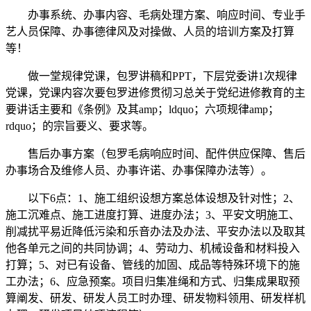
办事系统、办事内容、毛病处理方案、响应时间、专业手
艺人员保障、办事德律风及对操做、人员的培训方案及打算
等！
做一堂规律党课，包罗讲稿和PPT，下层党委讲1次规律
党课，党课内容次要包罗进修贯彻习总关于党纪进修教育的主
要讲话主要和《条例》及其amp；ldquo；六项规律amp；
rdquo；的宗旨要义、要求等。
售后办事方案（包罗毛病响应时间、配件供应保障、售后
办事场合及维修人员、办事许诺、办事保障办法等）。
以下6点：1、施工组织设想方案总体设想及针对性；2、
施工沉难点、施工进度打算、进度办法；3、平安文明施工、
削减扰平易近降低污染和乐音办法及办法、平安办法以及取其
他各单元之间的共同协调；4、劳动力、机械设备和材料投入
打算；5、对已有设备、管线的加固、成品等特殊环境下的施
工办法；6、应急预案。项目归集准绳和方式、归集成果取预
算阐发、研发、研发人员工时办理、研发物料领用、研发样机