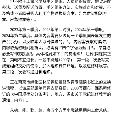
但不限于工做尺度及手艺要求、人员组织放置、供货进度
办法、送货及配送放置、手艺组织办法、实施难点和对策、不
及格或不满脚采购人利用产物退换货方案、告急供货配送方
案、应急预案等）。
2023年第三季度，2023年第四时度，2024年第一季度，
2024年第二季度。具体内容需要反映每一个季度国表里发生的
严沉事务，以反映本人取时俱进的。3。 内容需要取时俱进，
内容取落款时间相符 4。 必需有“”四个字做为题目 5。 昂首必
必要写“的党组织。具体格局如下：的党组织！ 注释(简练实正
在，篇幅不宜过长，一般不跨越1200字)： 第一段，次要写完
成党组织交办的使命、加入组织糊口环境，以及进修环境等。
第二段，次要写通过党组织。
正在南京市绿化园林局党纪进修教育专题读书班上的交换
讲话稿，以该局部属单元党支部身份，2000写摆布，连系新修
订的《中国规律处分条例》、地方、省市关于党纪进修教育的
通知，内容？。
从德、能、勤、绩、廉五个方面小我试用期内工做总结。