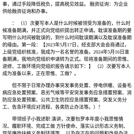
事，通过手段降低税负，提高税见效益。 融资征询：为企业
供给融资征询和办事。
： （1）次要写本人是什么时候被领受为准备的，什么时
候准备期满，并正式向党组织提出转正申请。耽误准备期的要
写明什么时间被耽误的，到什么时间耽误期满以及耽误准备期
的缘由。第一段：【2023年5月17日，经支部大会会商通过，
上级党组织核准，我成为一名名誉的准备。2024年5月16日准
备期满，我地向党组织申请转为正式。现将准备期间的思惟、
进修、工做环境向党组织报告请示如下：】 （2）次要写本人
成为准备以来，正在思惟、工做？。
但不限于日常办理办事突发事务处置、停电供暖、设备毛
病应急处置预案、恶劣气候等平安突发事务应急措置预案、消
防应急处置预案、公共卫生防控应急措置预案、突发义务分
工、告急环境应对流程、各类防止办法等。）！
带领班子小我述职 演讲，次要包罗本年度小我思惟情
况、履职环境、完成工做 方针使命、落实认识形态义务制、
党风廉政扶植义务制环境等， 以及存正在的问题和改良办法