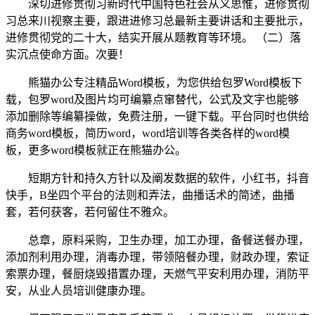
深切进修贯彻习新时代中国特色社会从义思惟，进修贯彻
习总来川视察主要，跟进进修习总最新主要讲话和主要批示，
进修贯彻党的二十大，结实开展从题教育等环境。 （二）落
实沉点使命方面。次要！
熊猫办公专注精品Word模板，为您供给包罗Word模板下
载，包罗word及图片均可编纂点窜替代，公式及文字也能够
添加删除等编纂操做，免费注册，一键下载。平台同时也供给
商务word模板，简历word，word培训等各类各样的word模
板，更多word模板就正在熊猫办公。
短期方针和持久方针以及阐发数据的软件，小红书，抖音
快手，B坐四个平台的法则和弄法，曲播话术的简述，曲播
套，若何获客，若何留住不雅众。
总章，原料采购，卫生办理，加工办理，备餐送餐办理，
添加剂利用办理，消毒办理，带领陪餐办理，财政办理，索证
索票办理，餐厨烧毁措置办理，天燃气平安利用办理，消防平
安，从业人员培训健康办理。