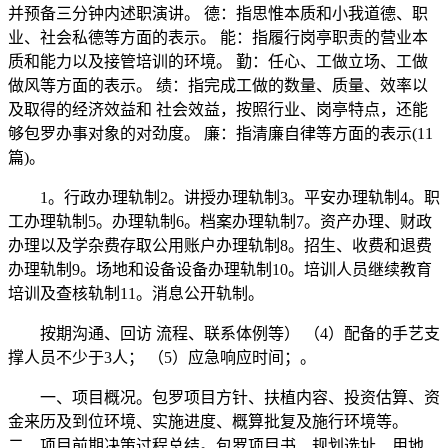
并预备三分钟内述职演讲。 德：指思惟本质和小我道德、职
业、社会私德等方面的表示。 能：指履行岗亭职责的营业本
质和能力以及接管培训的环境。 勤：任心、工做立场、工做
做风等方面的表示。 绩：指完成工做的数量、质量、效率以
及取得的经济效益和 社会效益，按照行业、岗亭特点，还能
够包罗办事对象的对劲度。 廉：指清廉自律等方面的表示(11
篇)。
1。行政办理轨制2。讲授办理轨制3。平安办理轨制4。职
工办理轨制5。办理轨制6。档案办理轨制7。资产办理、财政
办理以及学杂费存取公用账户办理轨制8。招生、收费和退费
办理轨制9。场地和设备设备办理轨制10。培训人员继续教育
培训及查核轨制11。消息公开轨制。
按期沟通、回访 流程、联系体例等） （4）配备的手艺支
撑人员不少于3人； （5）应急响应时间；。
一、项目概况。包罗项目方针、扶植内容、投资估算、资
金来历及到位环境、实施进度、概算批复及施行环境等。
二、项目前期决策过程总结。包罗项目书、规划选址、用地、