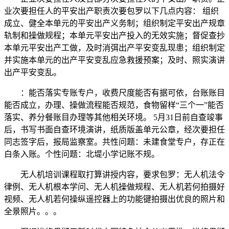
业次要担任人的平安出产职责次要包罗以下几点内容： 组织
成立、健全本单元的平安出产义务制；组织制定平安出产规章
轨制和操做规程；本单元平安出产投入的无效实施；督促查抄
本单元平安出产工做，及时消弭出产平安变乱现患；组织制定
并实施本单元的出产平安变乱应急救援预案；及时、照实演讲
出产平安变乱。
：能否落实专账专户，收费尺度能否有据可依，台账账目
能否成立，办理、操做流程能否规范，食物留样“三个一”能否
落实、养分餐账目办理等其他相关环境。 5月31日前自查竣事
后，书写书面自查环境演讲，纸质版盖单元公章，经次要担任
同志签字后，报局监察室。共性问题：未建食堂专户，存正在
白条入账。个性问题：北堤小学记账不规。
无人机培训课程取打算讲授内容，要求包罗：无人机法令
律例、无人机根本学问、无人机操做规程、无人机若何拍摄好
视频、无人机若何操纵遥控器上的功能键拍摄出优良的照片和
全景照片。。。