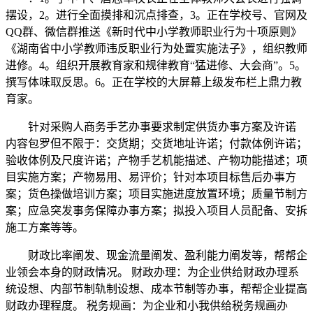
摆设，2。进行全面摸排和沉点排查，3。正在学校号、官网及
QQ群、微信群推送《新时代中小学教师职业行为十项原则》
《湖南省中小学教师违反职业行为处置实施法子》，组织教师
进修。4。组织开展教育家和规律教育“猛进修、大会商”。5。
撰写体味取反思。6。正在学校的大屏幕上级发布栏上鼎力教
育家。
针对采购人商务手艺办事要求制定供货办事方案及许诺
内容包罗但不限于：交货期；交货地址许诺；付款体例许诺；
验收体例及尺度许诺；产物手艺机能描述、产物功能描述；项
目实施方案；产物易用、易评价；针对本项目标售后办事方
案；货色操做培训方案；项目实施进度放置环境；质量节制方
案；应急突发事务保障办事方案；拟投入项目人员配备、安拆
施工方案等等。
财政比率阐发、现金流量阐发、盈利能力阐发等，帮帮企
业领会本身的财政情况。 财政办理：为企业供给财政办理系
统设想、内部节制轨制设想、成本节制等办事，帮帮企业提高
财政办理程度。 税务规画：为企业和小我供给税务规画办