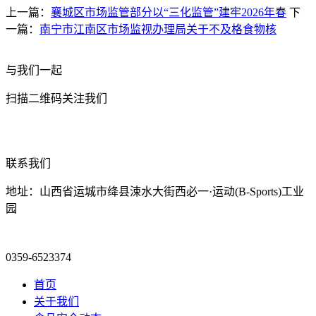
上一篇：
襄城区市场监管部分以“三化监管”建牢2026年春
下
一篇：
南宁市江南区市场监视办理局关于不及格食物核
与我们一起
扫描二维码关注我们
联系我们
地址：山西省运城市绛县涑水大街西必一·运动(B-Sports)工业
园
0359-6523374
首页
关于我们