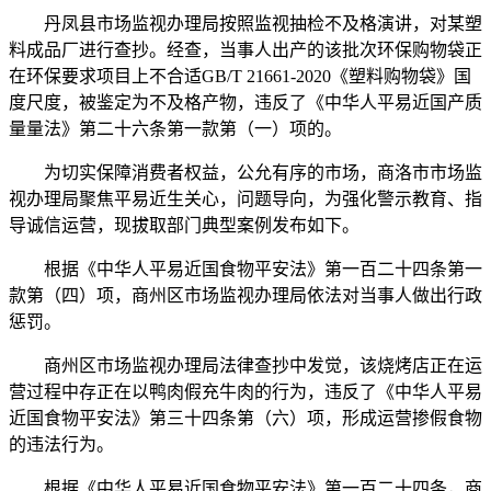
丹凤县市场监视办理局按照监视抽检不及格演讲，对某塑
料成品厂进行查抄。经查，当事人出产的该批次环保购物袋正
在环保要求项目上不合适GB/T 21661-2020《塑料购物袋》国
度尺度，被鉴定为不及格产物，违反了《中华人平易近国产质
量量法》第二十六条第一款第（一）项的。
为切实保障消费者权益，公允有序的市场，商洛市市场监
视办理局聚焦平易近生关心，问题导向，为强化警示教育、指
导诚信运营，现拔取部门典型案例发布如下。
根据《中华人平易近国食物平安法》第一百二十四条第一
款第（四）项，商州区市场监视办理局依法对当事人做出行政
惩罚。
商州区市场监视办理局法律查抄中发觉，该烧烤店正在运
营过程中存正在以鸭肉假充牛肉的行为，违反了《中华人平易
近国食物平安法》第三十四条第（六）项，形成运营掺假食物
的违法行为。
根据《中华人平易近国食物平安法》第一百二十四条，商