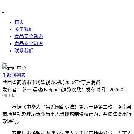
首页
关于我们
食品安全动态
食品安全知识
联系我们

返回列表
陕西省商洛市市场监视办理局2026年“守护消费”
发布者：
必一·运动(B-Sports)
浏览次数：
发布时间：
2026-02-
08 13:31
根据《中华人平易近国商标法》第六十条第二款，洛南县
市场监视办理局责令当事人当即遏制侵权行为，并依法做出行
政惩罚。
商南县市场监视办理局法律人员市场查抄中发觉，当事人