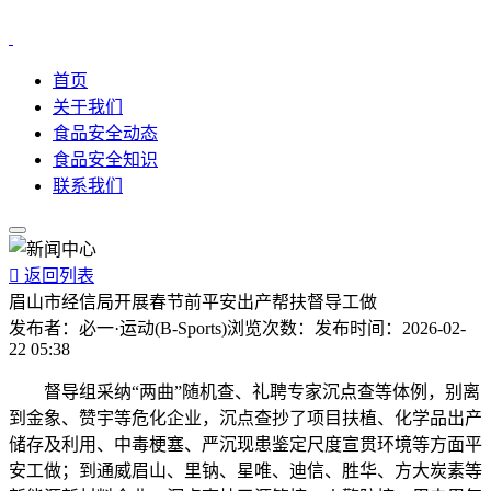
首页
关于我们
食品安全动态
食品安全知识
联系我们

返回列表
眉山市经信局开展春节前平安出产帮扶督导工做
发布者：
必一·运动(B-Sports)
浏览次数：
发布时间：
2026-02-
22 05:38
督导组采纳“两曲”随机查、礼聘专家沉点查等体例，别离
到金象、赞宇等危化企业，沉点查抄了项目扶植、化学品出产
储存及利用、中毒梗塞、严沉现患鉴定尺度宣贯环境等方面平
安工做；到通威眉山、里钠、星唯、迪信、胜华、方大炭素等