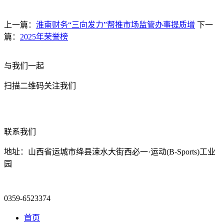
上一篇：
淮南财务“三向发力”帮推市场监管办事提质增
下一
篇：
2025年荣誉榜
与我们一起
扫描二维码关注我们
联系我们
地址：山西省运城市绛县涑水大街西必一·运动(B-Sports)工业
园
0359-6523374
首页