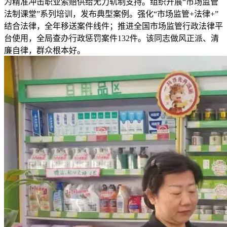
为精准冲击职业索赔供给无力轨制支持。组织开展“市场监管
法制课堂”系列培训，发布典型案例。强化“市场监管+法律+”
结合法律，全年移送案件线件；推进全国市场监管行政法律平
台使用，全局查办行政惩罚案件132件。该同志做风正派、清
廉自律，群众根本好。