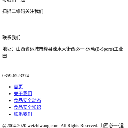
扫描二维码关注我们
联系我们
地址：山西省运城市绛县涑水大街西必一·运动(B-Sports)工业
园
0359-6523374
首页
关于我们
食品安全动态
食品安全知识
联系我们
@2004-2020 weizhiwang.com .All Rights Reserved. 山西必一·运