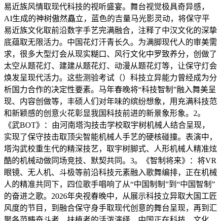
易近族风情取现代科技的视听盛宴。舞台视觉极具奇异感，
AI生成的神树傲然矗立，蓝色的吉量马光影灵动，将保守平
易近族文化取前沿数字手艺完满融合，注释了中汉文化的深挚
底蕴取无限活力。中国花灯汗青长久。为满脚现代人的审美需
求，很多大型灯会从现实糊口、风行文化中罗致养分，创做了
太空从题花灯、建建从题花灯、动漫从题花灯等，让保守灯会
焕发呈现代活力。这些测验考试（）科技立异能力曾经成为分
析国力合作的决定性要素。马年春晚将“科技智制”融入舞美呈
现、内容创做等，丰硕人们对年味的缤纷想象，用充满科技范
和新颖感的创意火花彰显我国科技前进的新景象形象。2。
《武BOT》：由河南塔沟技击学校取宇树机械人结合呈现，
实现了保守技击取顶尖智能机械人手艺的硬核碰撞。表演中，
塔沟武校重生代的精深技艺，取宇树脚式、人形机械人精准炫
酷的机械动做同场竞技、默契共同。3。《智制将来》：将VR
眼镜、无人机、斗极等前沿科技元素融入歌舞编排，正在机械
人的精准共同下，四位歌手唱响了从“中国制制”到“中国智制”
的奋进之歌。2026年央视春晚中，从展示科技立异取大国工匠
风度的节目，到融合保守身手取现代创意的舞台呈现，再到汇
聚各范畴奋斗者、扶植者的活泼演绎，中国正在科技、文化、