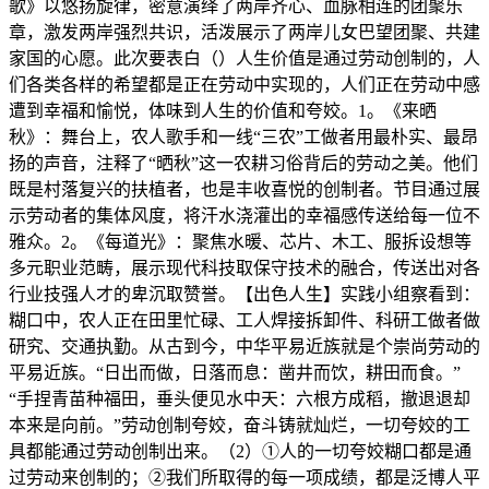
歌》以悠扬旋律，密意演绎了两岸齐心、血脉相连的团聚乐
章，激发两岸强烈共识，活泼展示了两岸儿女巴望团聚、共建
家国的心愿。此次要表白（）人生价值是通过劳动创制的，人
们各类各样的希望都是正在劳动中实现的，人们正在劳动中感
遭到幸福和愉悦，体味到人生的价值和夸姣。1。《来晒
秋》：舞台上，农人歌手和一线“三农”工做者用最朴实、最昂
扬的声音，注释了“晒秋”这一农耕习俗背后的劳动之美。他们
既是村落复兴的扶植者，也是丰收喜悦的创制者。节目通过展
示劳动者的集体风度，将汗水浇灌出的幸福感传送给每一位不
雅众。2。《每道光》：聚焦水暖、芯片、木工、服拆设想等
多元职业范畴，展示现代科技取保守技术的融合，传送出对各
行业技强人才的卑沉取赞誉。【出色人生】实践小组察看到：
糊口中，农人正在田里忙碌、工人焊接拆卸件、科研工做者做
研究、交通执勤。从古到今，中华平易近族就是个崇尚劳动的
平易近族。“日出而做，日落而息：凿井而饮，耕田而食。”
“手捏青苗种福田，垂头便见水中天：六根方成稻，撤退退却
本来是向前。”劳动创制夸姣，奋斗铸就灿烂，一切夸姣的工
具都能通过劳动创制出来。（2）①人的一切夸姣糊口都是通
过劳动来创制的；②我们所取得的每一项成绩，都是泛博人平