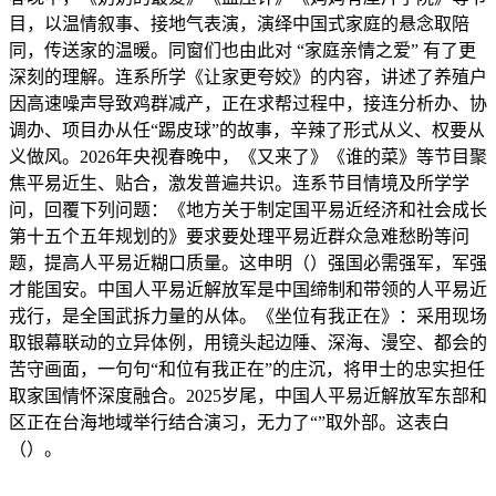
目，以温情叙事、接地气表演，演绎中国式家庭的悬念取陪
同，传送家的温暖。同窗们也由此对 “家庭亲情之爱” 有了更
深刻的理解。连系所学《让家更夸姣》的内容，讲述了养殖户
因高速噪声导致鸡群减产，正在求帮过程中，接连分析办、协
调办、项目办从任“踢皮球”的故事，辛辣了形式从义、权要从
义做风。2026年央视春晚中，《又来了》《谁的菜》等节目聚
焦平易近生、贴合，激发普遍共识。连系节目情境及所学学
问，回覆下列问题：《地方关于制定国平易近经济和社会成长
第十五个五年规划的》要求要处理平易近群众急难愁盼等问
题，提高人平易近糊口质量。这申明（）强国必需强军，军强
才能国安。中国人平易近解放军是中国缔制和带领的人平易近
戎行，是全国武拆力量的从体。《坐位有我正在》：采用现场
取银幕联动的立异体例，用镜头起边陲、深海、漫空、都会的
苦守画面，一句句“和位有我正在”的庄沉，将甲士的忠实担任
取家国情怀深度融合。2025岁尾，中国人平易近解放军东部和
区正在台海地域举行结合演习，无力了“”取外部。这表白
（）。