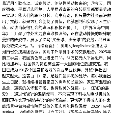
易近用辛勤奋动、诚笃劳动、创制性劳动换来的；③今天，国
度强盛、平易近族回复、人平易近幸福的夸姣愿景都要靠劳动
来实现；④人们的职业分歧、岗亭有别，但只需为社会前进做
出了贡献，就是为社会创制了价值，也就创制和实现了人生价
值，就该当获得社会的卑沉和积极评价。1。《世界义乌中国
年》：汇聚了中外实力嘉宾联袂演绎，正在激动慷慨的旋律取
曼妙的舞姿中，展示了义乌“买全球、卖全球”的姿势，尽显国
际范取炊火气。3。《绘新春》：奥地利Jonglissimo杂技团取
河南省杂技集团合做，实现中外杂身手术的交换融合。2025年
前三季度，我国货色商业进出口33。61万亿元人平易近币，同
比增加4%，我国做为货色商业第一大国的地位愈加安定。我
国已成为150多个国度和地域的次要商业伙伴，外贸“伴侣圈”
越来越大。这表白（）家，是我们最熟悉的处所。每小我自出
生之日起，就持续接管着家庭的熏陶和长辈的。家里有温暖的
悬念、逼实的关怀和守候，也有甜美的碰撞。1。《奶奶的最
爱》：通过“奶奶”的温情叙事，不只表现了科技从晚期机械仿
照到现在实现“感情共识”的时代逾越，更切磋了机械人正在家
庭场景中做为感情陪同载体的现实可能性取温度。2026年央视
春晚中，《奶奶的最爱》《血压计》《妈妈有座片子院》等节