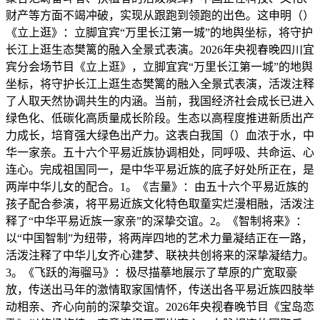
财产等方面不竭冲破，实现从跟跑到领跑的出色。这申明（）
《立上逛》：立脚宜宾“万里长江第一城”的地舆坐标，将守护
长江上逛生态樊篱的融入全景式表演。2026年央视春晚四川宜
宾分会场节目《立上逛》，立脚宜宾“万里长江第一城”的地舆
坐标，将守护长江上逛生态樊篱的融入全景式表演，活泼注释
了人取天然协调共生的内涵。当前，我国经济社会成长已进入
绿色化、低碳化高质量成长阶段。生态以高程度推进新质出产
力成长，培育强大绿色出产力。这表白我国（）血浓于水，中
华一家亲。五十六个平易近族协调相处，同呼吸、共命运、心
连心。完成祖国同一，是中华平易近族的底子好处所正在，是
两岸中华儿女的配合。1。《吉量》：由五十六个平易近族的
孩子配合参演，将平易近族文化特色取童实烂漫相融，活泼注
释了“中华平易近族一家亲”的深挚交谊。2。《智制将来》：
以“中国智制”为纽带，将两岸四地的艺术力量凝结正在一路，
活泼注释了中华儿女齐心建梦、联袂共创将来的深挚凝结力。
3。《飞跃的海骝马》：极尽描摹地展示了草原的广宽取豪
放，传送出马年的激情取家国情怀，传送出各平易近族四肢举
动相亲、齐心向前的深挚交谊。2026年央视春晚节目《宝岛恋