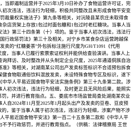
即遏制运营并于2025年3月10日补办了食物运营许可证，完
人初次违法，违法行为轻细，积极共同整改且未形成食物平安变
政惩罚裁量权实施法子》第九条等相关，对沅陵县某农庄未取得食
杂店货架上存放1包过时面包糠和1包过时老红糖块。当事人当
安法》第三十四条第（十）项的。鉴于当事人初次违法，违法行
易近国行政惩罚法》第三十及相关，对宁乡市某食杂店运营跨越保
的“红糖姜茶”外包拆标注施行尺度为GH/T1091《代用
尺度，当事人已履行索票索证权利并能供给查验演讲。当事人上
询拜访、及时整改并从头制定企业尺度，2025年通道侗族自治
基准》等相关，对湖南某公司出产发卖标签标识不合适预包拆食
保健食物取通俗饮料混放发卖，未设特殊食物专区及标识，遂下
《中华人平易近国食物平安法实施条例》第三十九条第二款。涉
事人初次违法，违法行为轻细，及时更正且无风险后果，能照实
惩罚，并进行教育指点。五、娄底市市场监管局查处湖南某农业
024年11月至2025年1月起头出产及发卖的豆卷、豆皮预
款的，鉴于当事人属于初次违法，违法行为轻细，涉案产物不涉
中华人平易近国食物平安法》第一百二十五条第二款和《中华人平
不予行政惩罚，并进行教育指点。（供稿：法律稽察局 王世