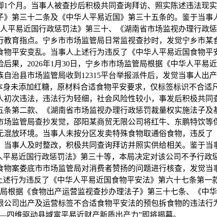
1个月。当事人被查抄后积极共同查询拜访、照实陈述违法现实，当
子》第三十二条及《中华人平易近国》第三十五条的。鉴于当事
《中华人平易近国行政惩罚法》第三十、《湖南省市场监视办理行
行教育指点。宁乡市市场监管局日常监视查抄时，发觉宁乡市某食
性食物平安变乱。当事人上述行为违反了《中华人平易近国食物平
后果，2026年1月30日，宁乡市市场监管局根据《中华人平
治县市场监管局收到12315平台举报派件后，发觉当事人出产发卖
物本身未添加红糖，原材料合适食物平安要求，仅标签标识不合适
初次违法，违法行为轻细，社会风险性较小，事发后积极共同查
五条第二款、《湖南省市场监视办理行政惩罚裁量权实施法子及
市场监管局查抄发觉，邵阳某商贸无限公司将红牛、东鹏特饮等
场无混放环境。当事人未按分区发卖特殊食物取通俗食物，违反了
，当事人及时整改，积极共同查询拜访并照实供给相关。鉴于当
华人平易近国行政惩罚法》第三十等，本局决定对该公司不予行政
案娄底市市场监管局对消费者赞扬的问题进行核查，发觉当事人自2
的上述行为违反了《中华人平易近国食物平安法》第六十七条第一
场监管局根据《食物出产运营监视查抄办理法子》第三十七条、《
限公司出产及运营标签不合适食物平安法的预包拆食物的违法行为
牌——四维驱动县域富平易近财产新质出产力”即将揭幕。