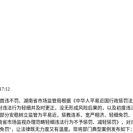
17:12
违不罚、湖南省市场监管局根据《中华人平易近国行政惩罚法
对违法行为轻细并及时更正，没无形成风险后果的，以及初度违
部分安稳树立监管为平易近，惩教连系、宽严相济、轻细免罚、沉
南省市场监视办理范畴轻细违法行为不予惩罚、减轻惩罚》，对
细免罚”，让法律既无力度又有温度。现将部门典型案例发布如下