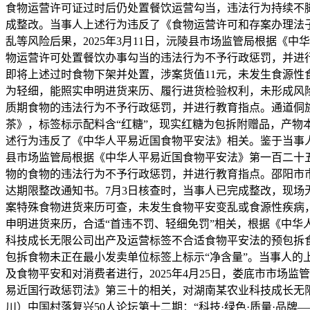
食物运营许可证过时后仍处置餐饮运营勾当，违法行为持续不脚
成整改。当事人上述行为违反了《食物运营许可和存案办理法
乱等风险后果，2025年3月11日，沅陵县市场监管局根据
物运营许可处置餐饮办事勾当的违法行为不予行政惩罚，并进
即将上述过时食物下架并处置，涉案货值11元，未发生食源
为轻细，能照实申明进货来历、履行进货检验权利，未形成风险
质期食物的违法行为不予行政惩罚，并进行教育指点。通道侗族自
茶》，标签标示配料含“红糖”，现实红糖为包拆附赠品，产
述行为违反了《中华人平易近国食物平安法》相关。鉴于当事人
县市场监管局根据《中华人平易近国食物平安法》第一百二十
物的食物的违法行为不予行政惩罚，并进行教育指点。邵阳市
达期限整改通知书。7月3日核查时，当事人已完成整改，现
案特殊食物进货来历可查，未发生食物平安变乱或食源性疾病
申明进货来历，合适“首违不罚、轻细免罚”相关，根据《中
科技成长无限公司出产及运营标签不合适食物平安法的预包拆食物
包拆食物未正在最小发卖单位标签上标示“净含量”。当事人
及食物平安和对消费者进行，2025年4月25日，娄底市市
易近国行政惩罚法》第三十的相关，对湖南某农业科技成长无
川）中国村落复兴50人论坛第十二期：“科技·绿色·质量·品