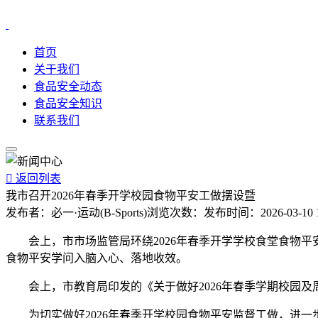
首页
关于我们
食品安全动态
食品安全知识
联系我们

返回列表
我市召开2026年春季开学校园食物平安工做摆设暨
发布者：
必一·运动(B-Sports)
浏览次数：
发布时间：
2026-03-10 
会上，市市场监管局环绕2026年春季开学学校食堂食物平
食物平安学问入脑入心、落地收效。
会上，市教育局印发的《关于做好2026年春季学期校园及
为切实做好2026年春季开学校园食物平安监督工做，进一