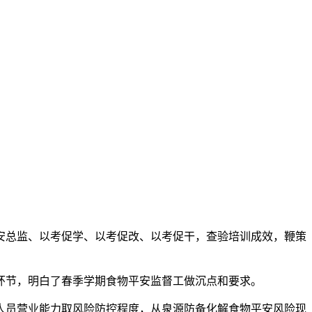
安总监、以考促学、以考促改、以考促干，查验培训成效，鞭策
环节，明白了春季学期食物平安监督工做沉点和要求。
人员营业能力取风险防控程度，从泉源防备化解食物平安风险现