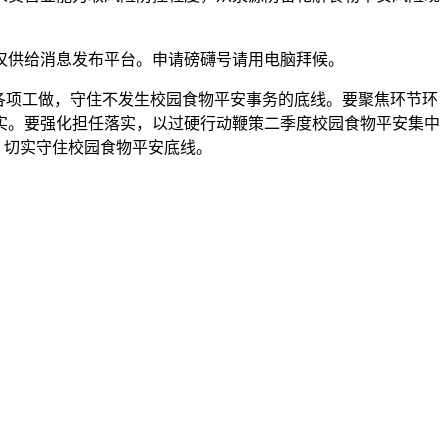
供给消息发布平台。申请磅礴号请用电脑拜候。
各项工做，守住不发生校园食物平安事务的底线。要聚焦环节环
实。要强化担任落实，以过硬行动鞭策二季度校园食物平安集中
，切实守住校园食物平安底线。