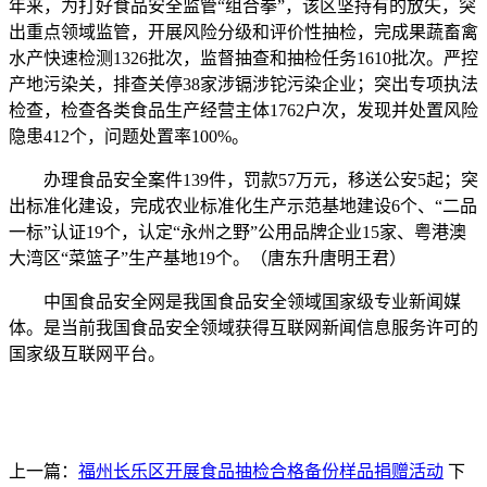
年来，为打好食品安全监管“组合拳”，该区坚持有的放矢，突
出重点领域监管，开展风险分级和评价性抽检，完成果蔬畜禽
水产快速检测1326批次，监督抽查和抽检任务1610批次。严控
产地污染关，排查关停38家涉镉涉铊污染企业；突出专项执法
检查，检查各类食品生产经营主体1762户次，发现并处置风险
隐患412个，问题处置率100%。
办理食品安全案件139件，罚款57万元，移送公安5起；突
出标准化建设，完成农业标准化生产示范基地建设6个、“二品
一标”认证19个，认定“永州之野”公用品牌企业15家、粤港澳
大湾区“菜篮子”生产基地19个。（唐东升唐明王君）
中国食品安全网是我国食品安全领域国家级专业新闻媒
体。是当前我国食品安全领域获得互联网新闻信息服务许可的
国家级互联网平台。
上一篇：
福州长乐区开展食品抽检合格备份样品捐赠活动
下