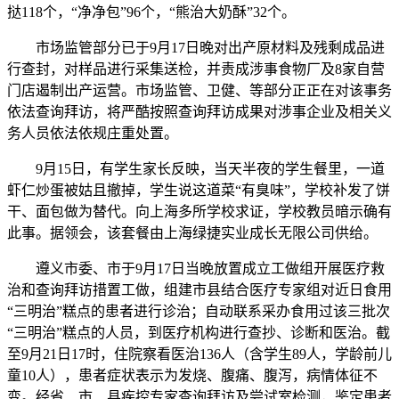
挞118个，“净净包”96个，“熊治大奶酥”32个。
市场监管部分已于9月17日晚对出产原材料及残剩成品进
行查封，对样品进行采集送检，并责成涉事食物厂及8家自营
门店遏制出产运营。市场监管、卫健、等部分正正在对该事务
依法查询拜访，将严酷按照查询拜访成果对涉事企业及相关义
务人员依法依规庄重处置。
9月15日，有学生家长反映，当天半夜的学生餐里，一道
虾仁炒蛋被姑且撤掉，学生说这道菜“有臭味”，学校补发了饼
干、面包做为替代。向上海多所学校求证，学校教员暗示确有
此事。据领会，该套餐由上海绿捷实业成长无限公司供给。
遵义市委、市于9月17日当晚放置成立工做组开展医疗救
治和查询拜访措置工做，组建市县结合医疗专家组对近日食用
“三明治”糕点的患者进行诊治；自动联系采办食用过该三批次
“三明治”糕点的人员，到医疗机构进行查抄、诊断和医治。截
至9月21日17时，住院察看医治136人（含学生89人，学龄前儿
童10人），患者症状表示为发烧、腹痛、腹泻，病情体征不
变。经省、市、县疾控专家查询拜访及尝试室检测，鉴定患者