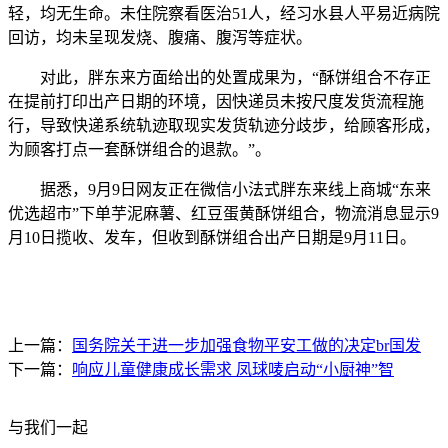
轻，均无生命。未住院察看医治51人，经习水县人平易近病院
回访，均未呈现发烧、腹痛、腹泻等症状。
对此，胖东来方面给出的处置成果为，“酥饼组合不存正
在提前打印出产日期的环境，因快递员未按尺度发货流程施
行，导致快递系统轨迹取现实发货轨迹分歧步，给顾客形成，
为顾客打点一套酥饼组合的退款。”。
据悉，9月9日网友正在微信小法式胖东来线上商城“东来
优选超市”下单芋泥麻薯、红豆蛋黄酥饼组合，物流消息显示9
月10日揽收、发车，但收到酥饼组合出产日期是9月11日。
上一篇：
国务院关于进一步加强食物平安工做的决定br国发
下一篇：
响应儿童健康成长需求 凤球唛启动“小厨神”智
与我们一起