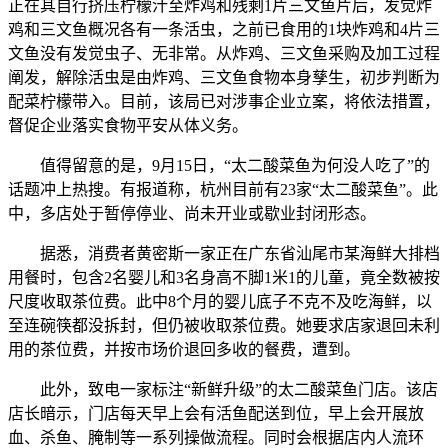
正在其自行挤压柠檬汁至炸鸡和残剩1片三文鱼片后，发觉炸
鸡和三文鱼概况各有一条活虫，之前已食用的1块炸鸡和4片三
文鱼没有发觉虫子、无非常。从炸鸡、三文鱼采购及加工过程
阐发，解除活虫是由炸鸡、三文鱼食物本身孳生，初步判断为
配菜柠檬带入。目前，该局已对涉事企业立案，将依法措置，
督促企业落实食物平安从体义务。
值得留意的是，9月15日，“太二酸菜鱼为何没人吃了”的
话题冲上热搜。有报道称，杭州目前有23家“太二酸菜鱼”。此
中，多店处于暂停停业、尚未开业或歇业封闭形态。
据悉，消费者黄密斯一家正在广东省汕尾市某海鲜大排档
用餐时，包含2名婴儿和3名身高不脚1米1的儿童，竟全数被按
尺度收取茶位费。此中8个月的婴儿底子不克不及吃海鲜，以
至连碗筷都没拆封，但仍被收取茶位费。她要求店家退回未利
用的茶位费，并按市场价退回多收的餐费，遭到。
此外，致电一家标注“新鲜升级”的太二酸菜鱼门店。该店
店长暗示，门店每天早上会有活鱼配送到位，早上会开展放
血、杀鱼、腌制等一系列操做流程。同时会根据店内人流环