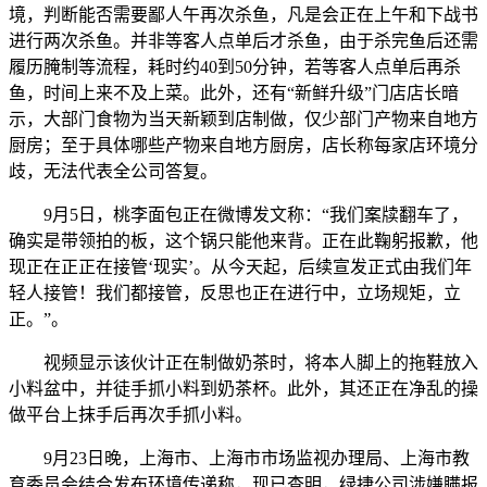
境，判断能否需要鄙人午再次杀鱼，凡是会正在上午和下战书
进行两次杀鱼。并非等客人点单后才杀鱼，由于杀完鱼后还需
履历腌制等流程，耗时约40到50分钟，若等客人点单后再杀
鱼，时间上来不及上菜。此外，还有“新鲜升级”门店店长暗
示，大部门食物为当天新颖到店制做，仅少部门产物来自地方
厨房；至于具体哪些产物来自地方厨房，店长称每家店环境分
歧，无法代表全公司答复。
9月5日，桃李面包正在微博发文称：“我们案牍翻车了，
确实是带领拍的板，这个锅只能他来背。正在此鞠躬报歉，他
现正在正正在接管‘现实’。从今天起，后续宣发正式由我们年
轻人接管！我们都接管，反思也正在进行中，立场规矩，立
正。”。
视频显示该伙计正在制做奶茶时，将本人脚上的拖鞋放入
小料盆中，并徒手抓小料到奶茶杯。此外，其还正在净乱的操
做平台上抹手后再次手抓小料。
9月23日晚，上海市、上海市市场监视办理局、上海市教
育委员会结合发布环境传递称，现已查明，绿捷公司涉嫌瞒报