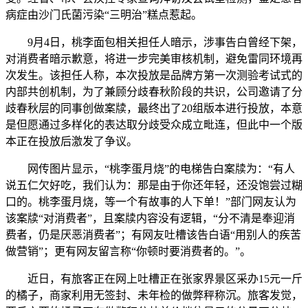
病症由沙门氏菌污染“三明治”糕点惹起。
9月4日，桃李面包相关担任人暗示，涉事告白曾经下架，
对消费者暗示歉意，将进一步完美审核机制，避免雷同环境再
次发生。该担任人称，本次投放是品牌方第一次测验考试式的
内部共创机制，为了兼顾分歧春秋阶段的共识，公司邀请了分
歧春秋层的同事创做案牍，最终出了20组版本进行投放，本意
是但愿通过多样化的表达取分歧受众成立毗连，但此中一个版
本正在投放后激发了争议。
网传图片显示，“桃李蛋月烧”的电梯告白案牍为：“有人
说五仁欠好吃，我们认为：那是由于你还年轻，还没饱尝过糊
口的。桃李蛋月烧，等一个有故事的人下单！”部门网友认为
该案牍“对消费者”，且案牍内容没有逻辑，“分不清是奉迎消
费者，仍是厌恶消费者”；有网友吐槽该告白语“用别人的疾苦
做营销”；更有网友留言称“你顿时要消费者的。”。
近日，有旅客正在网上吐槽正在张家界景区采办15元一斤
的橘子，商家利用无签封、未年检的做弊秤称沉。旅客发觉，