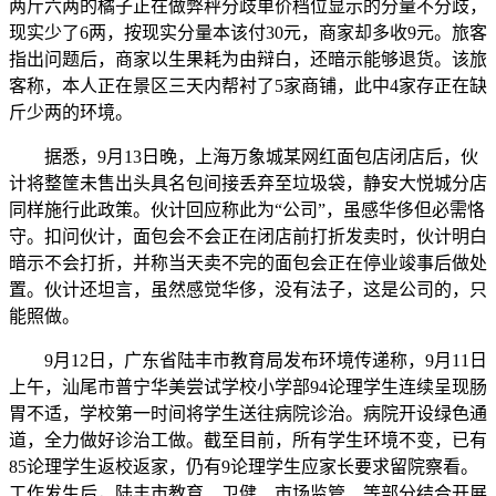
两斤六两的橘子正在做弊秤分歧单价档位显示的分量不分歧，
现实少了6两，按现实分量本该付30元，商家却多收9元。旅客
指出问题后，商家以生果耗为由辩白，还暗示能够退货。该旅
客称，本人正在景区三天内帮衬了5家商铺，此中4家存正在缺
斤少两的环境。
据悉，9月13日晚，上海万象城某网红面包店闭店后，伙
计将整筐未售出头具名包间接丢弃至垃圾袋，静安大悦城分店
同样施行此政策。伙计回应称此为“公司”，虽感华侈但必需恪
守。扣问伙计，面包会不会正在闭店前打折发卖时，伙计明白
暗示不会打折，并称当天卖不完的面包会正在停业竣事后做处
置。伙计还坦言，虽然感觉华侈，没有法子，这是公司的，只
能照做。
9月12日，广东省陆丰市教育局发布环境传递称，9月11日
上午，汕尾市普宁华美尝试学校小学部94论理学生连续呈现肠
胃不适，学校第一时间将学生送往病院诊治。病院开设绿色通
道，全力做好诊治工做。截至目前，所有学生环境不变，已有
85论理学生返校返家，仍有9论理学生应家长要求留院察看。
工作发生后，陆丰市教育、卫健、市场监管、等部分结合开展