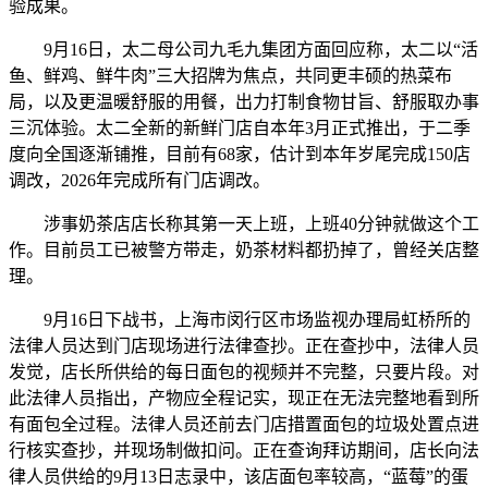
验成果。
9月16日，太二母公司九毛九集团方面回应称，太二以“活
鱼、鲜鸡、鲜牛肉”三大招牌为焦点，共同更丰硕的热菜布
局，以及更温暖舒服的用餐，出力打制食物甘旨、舒服取办事
三沉体验。太二全新的新鲜门店自本年3月正式推出，于二季
度向全国逐渐铺推，目前有68家，估计到本年岁尾完成150店
调改，2026年完成所有门店调改。
涉事奶茶店店长称其第一天上班，上班40分钟就做这个工
作。目前员工已被警方带走，奶茶材料都扔掉了，曾经关店整
理。
9月16日下战书，上海市闵行区市场监视办理局虹桥所的
法律人员达到门店现场进行法律查抄。正在查抄中，法律人员
发觉，店长所供给的每日面包的视频并不完整，只要片段。对
此法律人员指出，产物应全程记实，现正在无法完整地看到所
有面包全过程。法律人员还前去门店措置面包的垃圾处置点进
行核实查抄，并现场制做扣问。正在查询拜访期间，店长向法
律人员供给的9月13日志录中，该店面包率较高，“蓝莓”的蛋