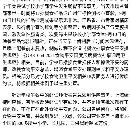
宁华美尝试学校小学部学生发生肠胃不适事务，当天市场监管
部家世一时间将17批餐食样品送广州汇标检测核心查验，9月
18日出具的样品检测成果显示无非常。连系省、市专家对临床
表示、风行病学查询拜访等分析鉴定，致病因子为产气荚膜梭
菌，激发急性肠胃炎。次要缘由是该校小学部食堂9月10日的
晚餐菜品“烧汁鸡腿”，正在当天早上卤制后长时间常温储存，
且晚上配餐前未复热，制做过程不合适《餐饮办事食物平安操
做规范》《GB31654-2021食物平安国度尺度餐饮办事通用卫
生规范》相关。目前，学校已撤换食堂担任人和操做不妥的厨
师，改换食物平安总监，增派食堂平安办理副校长和平安办理
员。相关部分已对学校食物卫生平安相关18表面务人进行传唤
约谈，将根据相关律例予以庄重处置。
针对学校午餐中的虾仁炒蛋被告急遏制供应事务，上海绿
捷回应称，有学校反映虾仁里有细沙，并不是所有批次都存正
在问题，不存正在此外食物平安问题，公司曾经留样，将加强
食物平安监管，并深刻反思。据悉，该公司营业笼盖上海市16
个区的500多所中小学、长儿园，日供餐跨越50万份。