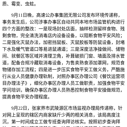
质、霉变、虫蛀。
9月11日晚，高速公办事集团无限公司发布环境传递称，
事务发生后，公司涉事办事区自动共同本地市场监管机构进行
四个方面的整改：一是现场封处店面，抽样检测留样食物、残
剩食物，完全清洗消毒店内设备设备，以阻断食物平安风险；
二是强化灭鼠办法，加密挡鼠板、灭鼠胶板等防鼠设备，封堵
下水及暖气管道口等易进鼠通道；三是深度洁净操做间、储物
间、就餐区等区域并清理卫角，补葺破损门窗、墙面及排水管
道，配备合规冷藏取消毒设备，为售卖熟食添加罩网，规范食
物储存加工流程；四是进一步压实食物平安工做义务，严酷施
行从业人员健康办理轨制，对照办事区办理公司《餐饮运营项
目办理法子》，细化办事区办理人员工做职责，加强食物平安
学问培训，确保办事区办理人员熟悉控制食物平安操做规范，
提高食物平安办理程度。
9月22日，张家界市武陵源区市场监视办理局传递称，针
对网上呈现的辖区内商家缺斤少两的相关消息，该局高度注
沉，第一时间成立工做专班查询拜访核实。按照初步查询拜