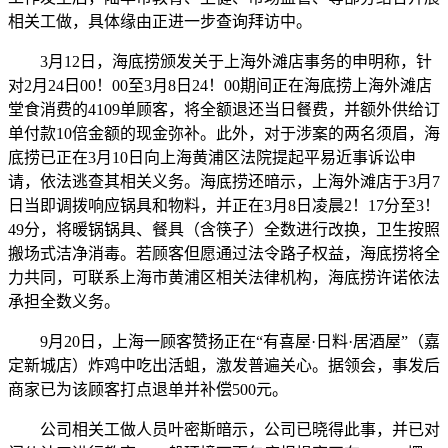
相关工做，具体缘由正进一步查询拜访中。
3月12日，海底捞颁发关于上海外滩店事务的申明称，针
对2月24日00！00至3月8日24！00期间正在海底捞上海外滩店
堂食消费的4109单顾客，将全额退还当日餐费，并额外供给订
单付款10倍金额的现金弥补。此外，对于涉案的两名须眉，海
底捞已正在3月10日向上海黄浦区法院提起平易近事诉讼申
请，依法逃查其相关义务。海底捞还暗示，上海外滩店于3月7
日当即调拨响应锅具和物料，并正在3月8日凌晨2！17分至3！
49分，将暖锅锅具、餐具（含筷子）全数进行改换，卫生按照
搬场式洁净消毒。若顾客但愿通过法令路子权益，海底捞将全
力共同，可联系上海市黄浦区相关法律机构，海底捞许诺依法
承担全数义务。
9月20日，上海一顾客赞扬正在“有喜屋·日料·居酒屋”（嘉
定新城店）炸鸡中吃出活蛆，激发普遍关心。据领会，事发后
商家已为该顾客打点退单并补偿500元。
公司相关工做人员叶密斯暗示，公司已晓得此事，并已对