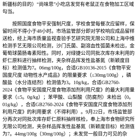
新疆标的目的）“尚味思”小吃店发觉有老鼠正在食物加工区域
勾当。
按照国度食物平安强制尺度，学校食堂每餐次应留样，保
留时间不得小于48小时。市场监管部分即对学校响应成品留样
送检，经上海市质量监视查验手艺研究院无限公司和上海中维
检测手艺无限公司检测，沙门氏菌、副溶血性弧菌未检出，金
葡萄球菌肠毒素阳性。同时，对绿捷公司同批次库存未利用的
虾仁原料进行抽样检测，夹杂样品挥发性盐基氮（新颖度目
标）检测值为7。06mg/100g，合适GB10136-2015《食物平安
国度尺度 动物性水产成品》的限量要求（≤30mg/100g），磷
酸盐（水分连结剂）检测值为3。10g/kg，合适GB2760-
2024《食物平安国度尺度食物添加剂利用尺度》的最大利用量
要求（≤5。0g/kg）；苯甲酸、山梨酸（防腐剂）未检出（0。
01g/kg），合适GB2760-2024《食物平安国度尺度食物添加剂
利用尺度》的利用要求（不得利用）。9月22日，市场监管部
分再次对同批次库存虾仁原料抽样核检，奉上海市食物研究所
无限公司检测，夹杂样品挥发性盐基氮（新颖度目标）检测值
为7。44mg/100g（30mg/100g）；未发觉一般目力可见的杂