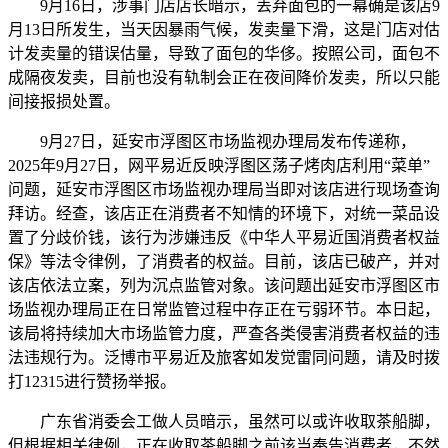
9月16日，涉事门店店长暗示，丢弃面包的一幕确是该店9
月13日所发生，当天因暴雨气候，发卖量下滑，这是门店对估
计发卖量的错误估量，导致了面包的华侈。按照公司，面包不
成隔夜发卖，目前也没有轨制会正在夜间降价发卖，所以只能
间接报损处置。
9月27日，延安市浮图区市场监视办理局发布传递称，
2025年9月27日，网平易近反映浮图区荡子烤肉店利用“菜单”
问题，延安市浮图区市场监视办理局当即对该店进行现场查询
拜访。经查，该店正在消费者不知情的环境下，对统一菜品设
置了分歧价钱，该行为涉嫌违反《中华人平易近国消费者权益
保》等法令律例，了消费者的权益。目前，该店已破产，并对
该店依法立案，列为沉点监管对象。该问题出延安市浮图区市
场监视办理局正在日常监管过程中存正在亏弱环节。本日起，
该局将持续加大市场监管力度，严查各类侵害消费者权益的违
法违规行为。泛博市平易近及旅客如发觉雷同问题，请及时拨
打12315进行赞扬举报。
广东省消委会工做人员暗示，虽然可以或许收取茶船脚，
但根据相关律例，正在收取茶船脚之前该当奉告消费者，不然