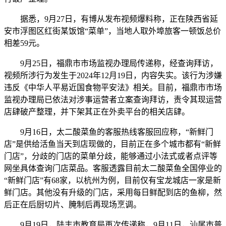
据悉，9月27日，有博从发布视频爆料称，正在陕西省延
安市浮图区红街某饭馆“菜单”，当地人取外埠旅客一顿饭总价
相差59元。
9月25日，福鼎市市场监视办理局传递称，经查询拜访，
视频所涉行为发生于2024年12月19日，内容失实。该行为涉嫌
违反《中华人平易近国食物平安法》相关。目前，福鼎市市场
监视办理局已依法对涉事运营者立案查询拜访，责令其现运营
店肆破产整理，并下架其正在外卖平台的相关店肆。
9月16日，太二酸菜鱼的客服热线客服回应称，“新鲜门
店”是供给活鱼当天到店现做的，目前正在多个城市都有“新鲜
门店”，分歧的门店的菜单分歧，能够通过小法式或者点评等
网坐具体查询门店菜品。客服透露目前太二酸菜鱼全国停业的
“新鲜门店”有68家，以杭州为例，目前仅有宝龙城店一家是新
鲜门店。其他没有升级的门店，采用每日鲜配到店的鱼柳，然
后正在后厨切片、腌制后再现场烹调。
9月19日，陆丰市教育局再次传递称，9月11日，汕尾市普