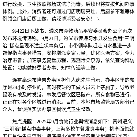
进行改换，卫生按照搬场式洁净消毒。后续也将提拔包间办事
体例。此外，消费者还可通过门店明厨亮灶、后厨参不雅等体
例领会门店后厨工做，请泛博消费者安心！”。
9月22日下战书，遵义市食物药品平安委员会办公室再次
发布环境传递称，9月21日，遵义市传递习水县发生食用“三明
治”糕点呈现不适症状事务后，市带领率队赶赴习水县进一步
督促指点事务措置，安排增派专家力量，优化医治方案，全力
治疗患者；加速事务复盘历程，逃溯污染泉源，依法查询拜访
处置；切实做好患者办事、知情传递等工做。
连霍高速布隆吉办事区担任人虎先生暗示，办事区里的餐
厅是24小时停业的，其时夜班的工做人员去上茅厕了，导致老
鼠没有被及时发觉，事发后餐饮区已破产，所有食物已进行，
正正在对各个区域进行消杀。目前，本地市场监管局等部分已
介入，督促落实该办事区餐饮点卫生整改。
焦点提醒：2025年9月食物行业舆情消息如下：贵州遵义
“三明治”糕点中毒事务；上海多校午餐发臭事务；桃李面包就
五仁月饼告白道歉；海底捞小便事务涉案者父母判赔220万；