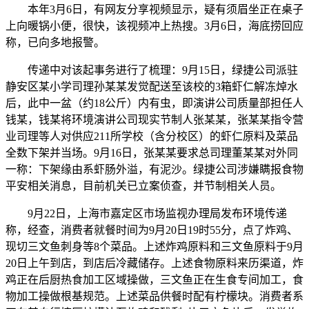
本年3月6日，有网友分享视频显示，疑有须眉坐正在桌子
上向暖锅小便，很快，该视频冲上热搜。3月6日，海底捞回应
称，已向多地报警。
传递中对该起事务进行了梳理：9月15日，绿捷公司派驻
静安区某小学司理孙某某发觉配送至该校的3箱虾仁解冻焯水
后，此中一盆（约18公斤）内有虫，即演讲公司质量部担任人
钱某，钱某将环境演讲公司现实节制人张某某，张某某指令营
业司理等人对供应211所学校（含分校区）的虾仁原料及菜品
全数下架并当场。9月16日，张某某要求总司理董某某对外同
一称：下架缘由系虾肠外溢，有泥沙。绿捷公司涉嫌瞒报食物
平安相关消息，目前机关已立案侦查，并节制相关人员。
9月22日，上海市嘉定区市场监视办理局发布环境传递
称，经查，消费者就餐时间为9月20日19时55分，点了炸鸡、
现切三文鱼刺身等8个菜品。上述炸鸡原料和三文鱼原料于9月
20日上午到店，到店后冷藏储存。上述食物原料来历渠道，炸
鸡正在后厨热食加工区域操做，三文鱼正在生食专间加工，食
物加工操做根基规范。上述菜品供餐时配有柠檬块。消费者系