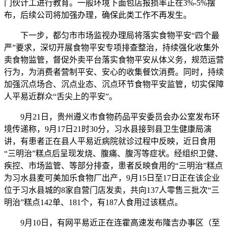
门伙计工进行教育。一般环境下面包店报损率正在3%-5%摆
布，后续公司将加强办理，确保此类工作不再发生。
下一步，都匀市市场监视办理局将落实食物平安“四个最
严”要求，深切开展食物平安专项排查整治，持续强化收集外
卖食物监管，督促外卖平台落实食物平安从体义务，规范运营
行为，为消费者营制平安、安心的收集餐饮消费。同时，持续
加强沉点场合、沉点业态、沉点环节食物平安监管，切实保障
人平易近群众“舌尖上的平安”。
9月21日，贵州遵义市食物药品平安委员会办公室发布环
境传递称，9月17日21时30分，习水县接到县卫生健康局演
讲，有患者正在县人平易近病院就诊过程中反映，近日食用
“三明治”糕点后呈现发烧、腹痛、腹泻等症状。经组织卫健、
疾控、市场监管、等部分排查，患者反映食用的“三明治”糕点
为习水县麦可美加乐食物厂出产，9月15日至17日正在该企业
位于习水县城的8家自营门店发卖，共向137人零售三批次“三
明治”糕点142单、181个，有187人食用过该糕点。
9月10日，有网平易近正在连霍高速发布隆吉办事区（至