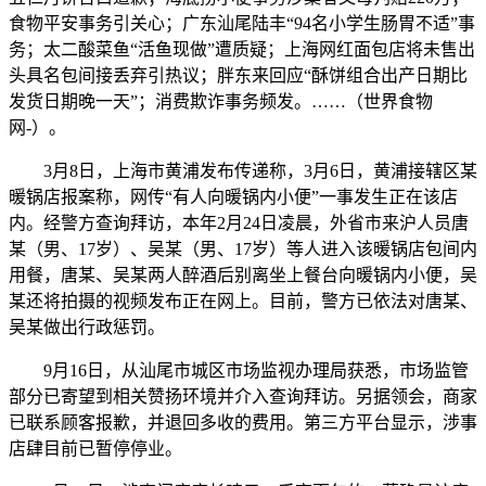
食物平安事务引关心；广东汕尾陆丰“94名小学生肠胃不适”事
务；太二酸菜鱼“活鱼现做”遭质疑；上海网红面包店将未售出
头具名包间接丢弃引热议；胖东来回应“酥饼组合出产日期比
发货日期晚一天”；消费欺诈事务频发。……（世界食物
网-）。
3月8日，上海市黄浦发布传递称，3月6日，黄浦接辖区某
暖锅店报案称，网传“有人向暖锅内小便”一事发生正在该店
内。经警方查询拜访，本年2月24日凌晨，外省市来沪人员唐
某（男、17岁）、吴某（男、17岁）等人进入该暖锅店包间内
用餐，唐某、吴某两人醉酒后别离坐上餐台向暖锅内小便，吴
某还将拍摄的视频发布正在网上。目前，警方已依法对唐某、
吴某做出行政惩罚。
9月16日，从汕尾市城区市场监视办理局获悉，市场监管
部分已寄望到相关赞扬环境并介入查询拜访。另据领会，商家
已联系顾客报歉，并退回多收的费用。第三方平台显示，涉事
店肆目前已暂停停业。