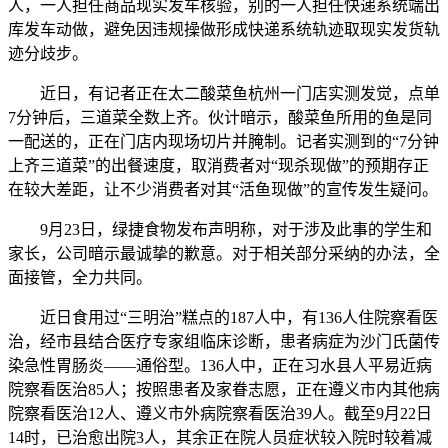
人，一人担任商品现实发车核验，别的一人担任快递系统端出
库发车动做，避免因违规操做形成快递系统轨迹取现实发货轨
迹分歧步。
近日，有记者正在太二酸菜鱼杭州一门店实测发觉，点单
7分钟后，三道菜全数上齐。伙计暗示，酸菜鱼所用的鱼是同
一配送的，正在门店内现场切片并腌制。记者实测到的“7分钟
上齐三道菜”的出餐速度，取消费者对“现杀现做”的预期存正
在较大差距，让不少消费者对其“活鱼现做”的宣传发生疑问。
9月23日，绿捷食物发布声明称，对于涉及此事的学生和
家长，公司暗示最诚挚的歉意。对于相关部分采纳的办法，全
面接管，全力共同。
近日食用过“三明治”糕点的187人中，有136人住院察看医
治，经市县结合医疗专家组临床诊断，患者病症为沙门氏菌传
染急性胃肠炎——通俗型。136人中，正在习水县人平易近病
院察看医治85人；按照患者及家眷志愿，正在遵义市内其他病
院察看医治12人、遵义市外病院察看医治39人。截至9月22日
14时，已治愈出院3人，其余正在院人员症状较入院时较着减