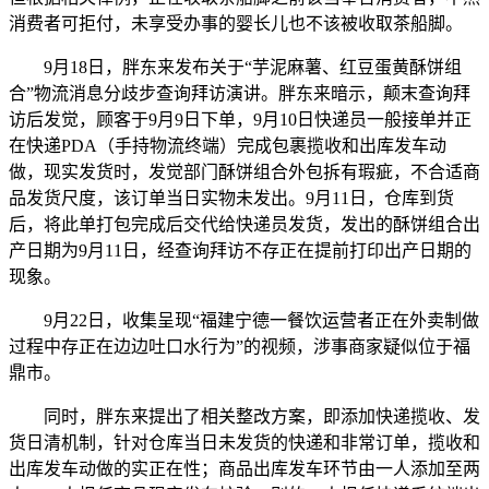
消费者可拒付，未享受办事的婴长儿也不该被收取茶船脚。
9月18日，胖东来发布关于“芋泥麻薯、红豆蛋黄酥饼组
合”物流消息分歧步查询拜访演讲。胖东来暗示，颠末查询拜
访后发觉，顾客于9月9日下单，9月10日快递员一般接单并正
在快递PDA（手持物流终端）完成包裹揽收和出库发车动
做，现实发货时，发觉部门酥饼组合外包拆有瑕疵，不合适商
品发货尺度，该订单当日实物未发出。9月11日，仓库到货
后，将此单打包完成后交代给快递员发货，发出的酥饼组合出
产日期为9月11日，经查询拜访不存正在提前打印出产日期的
现象。
9月22日，收集呈现“福建宁德一餐饮运营者正在外卖制做
过程中存正在边边吐口水行为”的视频，涉事商家疑似位于福
鼎市。
同时，胖东来提出了相关整改方案，即添加快递揽收、发
货日清机制，针对仓库当日未发货的快递和非常订单，揽收和
出库发车动做的实正在性；商品出库发车环节由一人添加至两