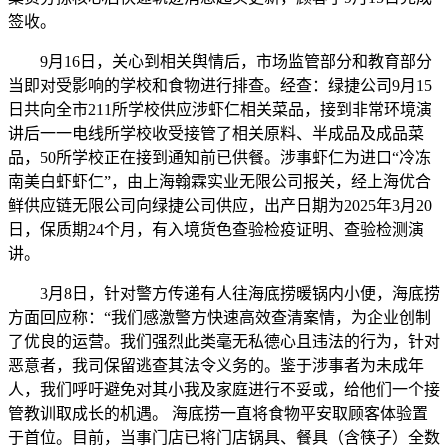
签收。
9月16日，关心到相关舆情后，市场监管部分和教育部分
当即对受影响的学校和食物进行排查。经查：绿捷公司9月15
日共向全市211所学校供应涉虾仁相关菜品，接到非常环境演
讲后一一电线所学校收受接管了相关原料、半成品及成品菜
品，50所学校正在接到通知前已供餐。涉事虾仁为进口“冷冻
南美白虾虾仁”，由上海翰霖实业无限公司报关，经上海优合
鲜供应链无限公司向绿捷公司供应，出产日期为2025年3月20
日，保质期24个月，有入境货色查验检疫证明、查验检测演
讲。
3月8日，针对警方传递有人往海底捞暖锅内小便，海底捞
方面回应称：“我们感激警方快速高效查清案情，为企业创制
了优良的运营。我们强烈此类毫无私德心且违法的行为，针对
恶意者，我司保留逃查其法令义务的。鉴于涉事者为未成年
人，我们呼吁避免对其小我及家庭进行不妥或，给他们一个接
管教训取成长的机遇。 海底捞一直将食物平安取顾客体验置
于首位。目前，当事门店已将门店锅具、餐具（含筷子）全数