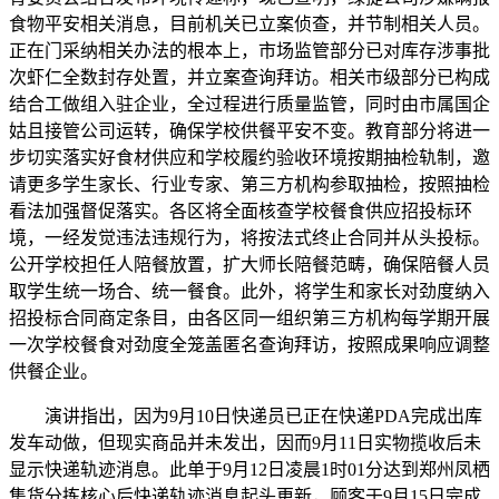
食物平安相关消息，目前机关已立案侦查，并节制相关人员。
正在门采纳相关办法的根本上，市场监管部分已对库存涉事批
次虾仁全数封存处置，并立案查询拜访。相关市级部分已构成
结合工做组入驻企业，全过程进行质量监管，同时由市属国企
姑且接管公司运转，确保学校供餐平安不变。教育部分将进一
步切实落实好食材供应和学校履约验收环境按期抽检轨制，邀
请更多学生家长、行业专家、第三方机构参取抽检，按照抽检
看法加强督促落实。各区将全面核查学校餐食供应招投标环
境，一经发觉违法违规行为，将按法式终止合同并从头投标。
公开学校担任人陪餐放置，扩大师长陪餐范畴，确保陪餐人员
取学生统一场合、统一餐食。此外，将学生和家长对劲度纳入
招投标合同商定条目，由各区同一组织第三方机构每学期开展
一次学校餐食对劲度全笼盖匿名查询拜访，按照成果响应调整
供餐企业。
演讲指出，因为9月10日快递员已正在快递PDA完成出库
发车动做，但现实商品并未发出，因而9月11日实物揽收后未
显示快递轨迹消息。此单于9月12日凌晨1时01分达到郑州凤栖
集货分拣核心后快递轨迹消息起头更新，顾客于9月15日完成