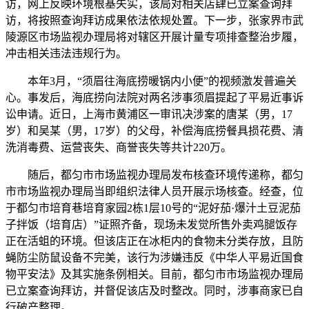
访，网上反映环境根基失实，该局对相关店肆已立案查询拜
访，将按照查询拜访成果依法依规处置。下一步，张家界市武
陵源区市场监视办理局将对辖区开展计量专项排查整治步履，
冲击相关违法违规行为。
本年3月，“须眉往海底捞暖锅内小便”的视频激发普遍关
心。事发后，海底捞向法院对两名涉事须眉提起了平易近事诉
讼申请。近日，上海市黄浦区一审讯决涉案的唐某（男，17
岁）和吴某（男，17岁）的父母，补偿海底捞餐具损花费、清
洗消毒费、运营丧失、商誉丧失等共计220万。
随后，都匀市市场监视办理局发布核查环境传递称，都匀
市市场监视办理局当即组织法律人员开展示场核查。经查，位
于都匀市培育巷培育家园2栋1层10号的“泥好茄·爆汁土豆泥茄
子拌饭（培育店）”证照齐备，现场未发觉所售外卖鸡腿饭存
正在活蛆的环境。但该店正在冰柜内的食物未分类存放，且防
蝇防尘防鼠设备不完美，该行为涉嫌违反《中华人平易近国食
物平安法》及其实施条例相关。目前，都匀市市场监视办理局
已立案查询拜访，并督促该店及时整改。同时，涉事商家已自
行破产整理。