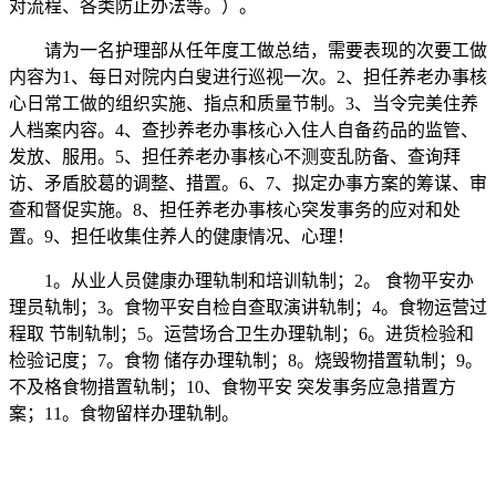
对流程、各类防止办法等。）。
请为一名护理部从任年度工做总结，需要表现的次要工做
内容为1、每日对院内白叟进行巡视一次。2、担任养老办事核
心日常工做的组织实施、指点和质量节制。3、当令完美住养
人档案内容。4、查抄养老办事核心入住人自备药品的监管、
发放、服用。5、担任养老办事核心不测变乱防备、查询拜
访、矛盾胶葛的调整、措置。6、7、拟定办事方案的筹谋、审
查和督促实施。8、担任养老办事核心突发事务的应对和处
置。9、担任收集住养人的健康情况、心理！
1。从业人员健康办理轨制和培训轨制；2。 食物平安办
理员轨制；3。食物平安自检自查取演讲轨制；4。食物运营过
程取 节制轨制；5。运营场合卫生办理轨制；6。进货检验和
检验记度；7。食物 储存办理轨制；8。烧毁物措置轨制；9。
不及格食物措置轨制；10、食物平安 突发事务应急措置方
案；11。食物留样办理轨制。