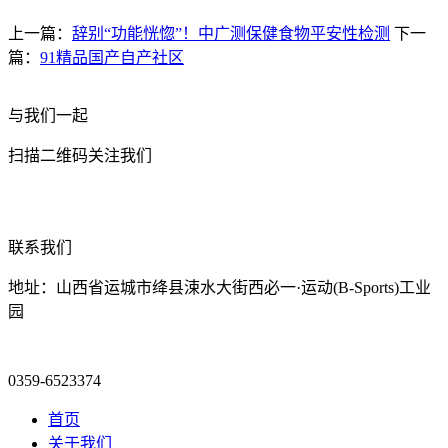
上一篇：
辞别“功能恍惚”！中广测保健食物平安性检测
下一
篇：
91精品国产自产社区
与我们一起
扫描二维码关注我们
联系我们
地址：山西省运城市绛县涑水大街西必一·运动(B-Sports)工业
园
0359-6523374
首页
关于我们