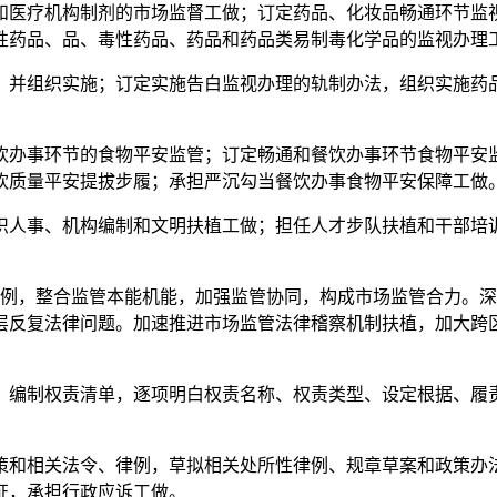
医疗机构制剂的市场监督工做；订定药品、化妆品畅通环节监视
性药品、品、毒性药品、药品和药品类易制毒化学品的监视办理
并组织实施；订定实施告白监视办理的轨制办法，组织实施药品
办事环节的食物平安监管；订定畅通和餐饮办事环节食物平安监
饮质量平安提拔步履；承担严沉勾当餐饮办事食物平安保障工做
人事、机构编制和文明扶植工做；担任人才步队扶植和干部培训
，整合监管本能机能，加强监管协同，构成市场监管合力。深
层反复法律问题。加速推进市场监管法律稽察机制扶植，加大跨
编制权责清单，逐项明白权责名称、权责类型、设定根据、履责
和相关法令、律例，草拟相关处所性律例、规章草案和政策办法
证，承担行政应诉工做。