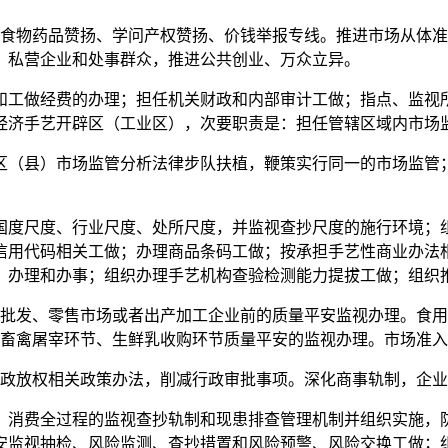
物药品赞扬、学问产权赞扬、价钱举报专线。推进市场从体准
、私营企业和处事群众，推进公共创业、万众立异。
工做经费的办理；担任机关财政和内部审计工做；指点、监视所
经济手艺开辟区（工业区），次要职责是：担任管辖区域内市场
（县）市场监管分析法律步队扶植，鞭策实行同一的市场监管；
度尺度、行业尺度、处所尺度，并监视查抄尺度的施行环境；组
信用代码相关工做；办理商品条码工做；按承担手艺性商业办法
、办理和办事；组织办理手艺机构查验检测能力提拔工做；组织
发、零售市场或者出产加工企业前的质量平安监视办理。食用
、畜禽屠宰环节、生鲜乳收购环节质量平安的监视办理。市场准
放权相关政策办法，削减行政审批事项。深化商事轨制，企业名
消费全过程的监视查抄轨制和现患排查管理机制并组织实施，防
安监视抽检、风险监测、查抄措置和风险预警、风险交换工做；