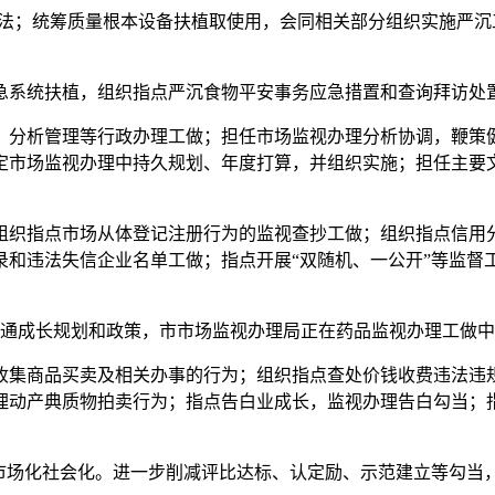
；统筹质量根本设备扶植取使用，会同相关部分组织实施严沉
系统扶植，组织指点严沉食物平安事务应急措置和查询拜访处置
分析管理等行政办理工做；担任市场监视办理分析协调，鞭策健
定市场监视办理中持久规划、年度打算，并组织实施；担任主要
织指点市场从体登记注册行为的监视查抄工做；组织指点信用分
录和违法失信企业名单工做；指点开展“双随机、一公开”等监督
通成长规划和政策，市市场监视办理局正在药品监视办理工做中
集商品买卖及相关办事的行为；组织指点查处价钱收费违法违规
理动产典质物拍卖行为；指点告白业成长，监视办理告白勾当；
场化社会化。进一步削减评比达标、认定励、示范建立等勾当