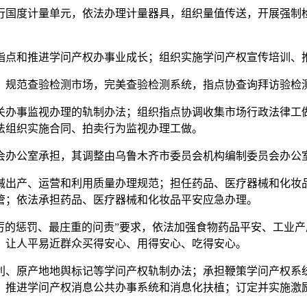
国度计量单元，依法办理计量器具，组织量值传送，开展强制检
点和推进学问产权办事业成长；组织实施学问产权宣传培训、
规范查验检测市场，完美查验检测系统，指点协查询拜访验检
办事监视办理的轨制办法；组织指点协调收集市场行政法律工做
法组织实施合同、拍卖行为监视办理工做。
办公室承担，其调整由乌鲁木齐市委员会机构编制委员会办公
出产、运营和利用质量办理规范；担任药品、医疗器械和化妆品
管；依法承担药品、医疗器械和化妆品平安应急办理。
的惩罚、最庄重的问责”要求，依法加强食物药品平安、工业产
，让人平易近群众买得安心、用得安心、吃得安心。
、原产地地舆标记等学问产权轨制办法；承担鞭策学问产权系统
；推进学问产权消息公共办事系统和消息化扶植；订定并实施激