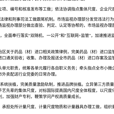
项、编号和核准发布等工做；依法协调指点集体尺度、企业尺度
律和刑事司法工做跟尾机制。市场监视办理部分发觉违法行为
场监视办理部分做出查验、判定、认定等协帮的，市场监视办理
全面奉行落实“双随机、一公开”和“互联网+监管”，加速推进
区关于药品（材）进口相关政策律例，完美药品（材）进口监管
进口通关验收；收集、办理及报送全市药品（材）进口存案及监
单元职责，统筹各单元履行各自职义务务；牵头指点全市小微企
市外卖配送行业党委的日常办理。
统扶植，完美质量激励轨制，推进品牌扶植。立异第三方质量
手艺先辈的集体尺度，对标国际提高国内尺度全体程度，以尺度
利，加强财产专利，鞭策学问产权高质量成长。
承担处所计量尺度、计量尺度物质和计量器具办理工做，组织量