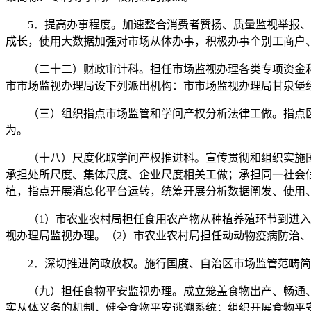
5．提高办事程度。加速整合消费者赞扬、质量监视举报、食
成长，使用大数据加强对市场从体办事，积极办事个别工商户
（二十二）财政审计科。担任市场监视办理各类专项资金和
市市场监视办理局设下列派出机构：市市场监视办理局甘泉堡
（三）组织指点市场监管和学问产权分析法律工做。指点区
为。
（十八）尺度化取学问产权推进科。宣传贯彻和组织实施国
承担处所尺度、集体尺度、企业尺度相关工做；承担同一社会
植，指点开展消息化平台运转，统筹开展分析数据阐发、使用
（1）市农业农村局担任食用农产物从种植养殖环节到进入批
视办理局监视办理。（2）市农业农村局担任动动物疫病防治
2．深切推进简政放权。施行国度、自治区市场监管范畴简政
（九）担任食物平安监视办理。成立笼盖食物出产、畅通、
实从体义务的机制，健全食物平安逃溯系统；组织开展食物平