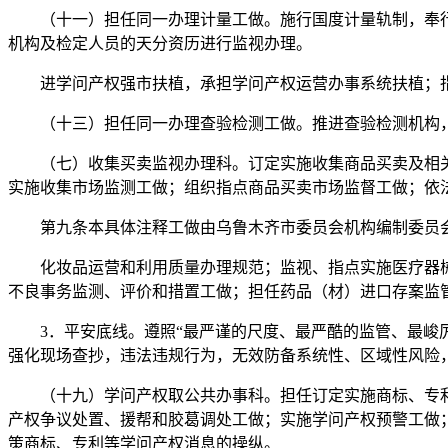
（十一）担任同一办理计量工做。施行国度计量轨制，奉行
机构及检定人员的天分资历进行监视办理。
进学问产权强市扶植，承担学问产权运营办事系统扶植；指
（十三）担任同一办理查验检测工做。推进查验检测机构，
（七）收集买卖监视办理科。订定实施收集商品买卖及相关
实施收集市场监测工做；组织指点商品买卖市场监督工做；依
第九条本具体注释工做由乌鲁木齐市委员会机构编制委员会
化妆品运营和利用质量办理规范；监视、指点实施医疗器械
不良事务监测、评价和措置工做；担任药品（材）进口存案监
3．平安底线。遵照“最严谨的尺度、最严酷的监管、最峻厉
强化现场查抄，违法违规行为，无效防备系统性、区域性风险
（十九）学问产权取公共办事科。担任订定实施商标、专利
产权争议处置、援帮和胶葛调处工做；实施学问产权预警工做
策商标、专利等学问产权消息的操纵。