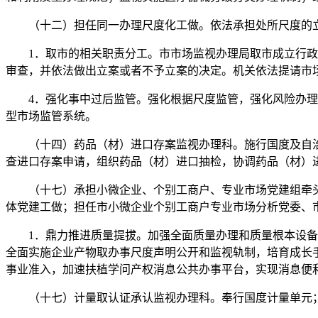
（十二）担任同一办理尺度化工做。依法承担处所尺度的立
1．取市的相关职责分工。市市场监视办理局取市成立行政法
审查，并依法做出立案或者不予立案的决定。机关依法提请市
4．强化事中过后监管。强化根据尺度监管，强化风险办理，
型市场监管系统。
（十四）药品（材）进口存案监视办理科。施行国度及自治
查进口存案申请，组织药品（材）进口抽检，协调药品（材）
（十七）承担小微企业、个别工商户、专业市场党建组牵头
体党建工做；担任市小微企业个别工商户专业市场分析党委、
1．鼎力推进质量提拔。加强全面质量办理和质量根本设备系
全面实施企业产物取办事尺度声明公开和监视轨制，培育成长
事业准入，加速扶植学问产权消息公共办事平台，实现消息便
（十七）计量取认证承认监视办理科。奉行国度计量单元；