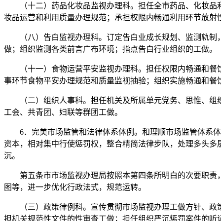
（十二）药品化妆品监视办理科。担任全市药品、化妆品和
妆品运营和利用质量办理规范；承担权限内畅通利用环节放射
（八）告白监视办理科。订定告白业成长规划、监测轨制，
做；组织监测各类前言广布环境；指点告白行业组织的工做。
（十一）食物运营平安监视办理科。担任权限内畅通和餐饮
事环节食物平安办理规范和质量监视抽验；组织实施畅通和餐
（二）组织人事科。担任机关及所属单元党务、思惟、组织
工会、共青团、妇联等群团工做。
6．完美市场监管和法律体系体例。和理顺市场监管体系体例
资本，相对集中行使惩罚权，整合精简法律步队，处理多头多
沉。
第五条市市场监视办理局按照本第四条所明白的次要职责，
图等，进一步优化行政法式，规范运转。
（三）政策律例科。宣传贯彻市场监视办理工做方针、政策
担机关规范性文件的性审查工做；担任组织严沉惩罚案件的听