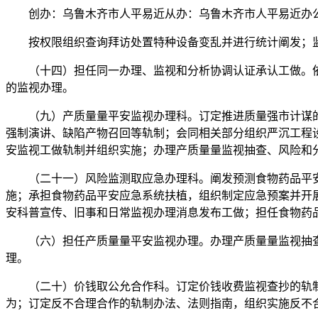
创办：乌鲁木齐市人平易近从办：乌鲁木齐市人平易近办公
按权限组织查询拜访处置特种设备变乱并进行统计阐发；监
（十四）担任同一办理、监视和分析协调认证承认工做。依
的监视办理。
（九）产质量量平安监视办理科。订定推进质量强市计谋的
强制演讲、缺陷产物召回等轨制；会同相关部分组织严沉工程
安监视工做轨制并组织实施；办理产质量量监视抽查、风险和
（二十一）风险监测取应急办理科。阐发预测食物药品平安
施；承担食物药品平安应急系统扶植，组织制定应急预案并开
安科普宣传、旧事和日常监视办理消息发布工做；担任食物药
（六）担任产质量量平安监视办理。办理产质量量监视抽查
理。
（二十）价钱取公允合作科。订定价钱收费监视查抄的轨制
为；订定反不合理合作的轨制办法、法则指南，组织实施反不