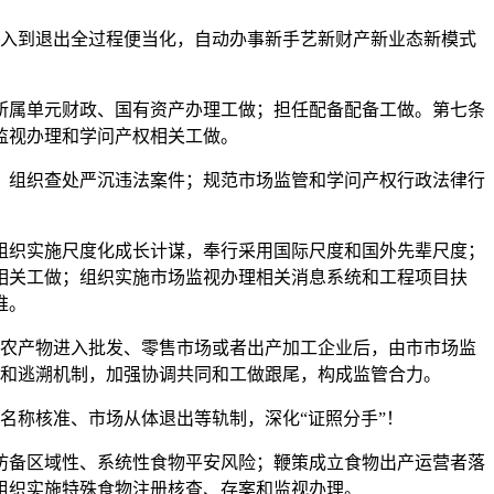
入到退出全过程便当化，自动办事新手艺新财产新业态新模式
属单元财政、国有资产办理工做；担任配备配备工做。第七条
监视办理和学问产权相关工做。
组织查处严沉违法案件；规范市场监管和学问产权行政法律行
织实施尺度化成长计谋，奉行采用国际尺度和国外先辈尺度；
相关工做；组织实施市场监视办理相关消息系统和工程项目扶
推。
农产物进入批发、零售市场或者出产加工企业后，由市市场监
入和逃溯机制，加强协调共同和工做跟尾，构成监管合力。
称核准、市场从体退出等轨制，深化“证照分手”！
备区域性、系统性食物平安风险；鞭策成立食物出产运营者落
组织实施特殊食物注册核查、存案和监视办理。