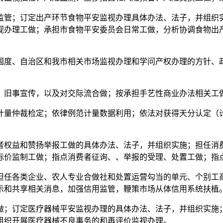
管；订定出产环节食物平安监视办理具体办法、法子，并组织实
视办理工做；承担市食物平安委员会日常工做，分析协调食物出
度、自治区和我市相关市场监视办理和学问产权办理的方针、政
旧事宣传，以及对交际流合做；按承担手艺性商业办法相关工
量仲裁检定；依律例范计量数据利用；依法对获得天分认定（计
权益和赞扬举报工做的具体办法、法子，并组织实施；担任消费
标价监制工做；指点消费者征询、、举报的受理、处置工做；指
任各类企业、农人专业合做社和处置运营勾当的单元、个别工商
示和共享相关消息，加强信用监管，鞭策市场从体信用系统扶植
；订定医疗器械平安监视办理的具体办法、法子，并组织实施；
组织开展医疗器械不良事务的和再评价监视办理。