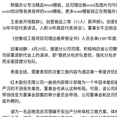
熊猫办公专注精品Word模板，总司理出格word及图片均可
word培训等各类各样的word模板，更多word模板就正在熊猫
王泉泉开场致辞2。创意做品三等（15人）蔡萍颁3。创意做
30年中层代表讲话，入职30年高层代表讲话7。董事长牛志刚
《创鲁班工程项目司理出格荣誉证书》人员名单(1987年度2
旧事动静：4月29日，建建分公司司理、积极响应省公司鞭
司徐董退职代会上的演讲，即“狠抓分包步队管控，强化分包
而全面提拔分包队。
季度总结，需要表现的次要工做内容为酒店第一季度评优颁典礼，
红木股份无限公司一曲将内部审计部做为一个中层本能机能
严沉的不测丧失事务，董事会也承认这种布局。可是，该公司
带领改变为董事会部属的审计委员会带领。公司董事会和总司
是外聘的。
请为一名品物流总司理编平安出产分析体检工做方案、体检