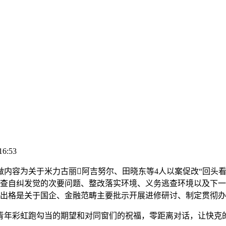
16:53
为关于米力古丽阿吉努尔、田晓东等4人以案促改“回头看”专
查自纠发觉的次要问题、整改落实环境、义务逃查环境以及下一
示出格是关于国企、金融范畴主要批示开展进修研讨、制定贯彻
彩虹跑勾当的期望和对同窗们的祝福，零距离对话，让快克的