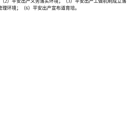
（2）平安出产义务落实环境；（3）平安出产工做机制成立落
管理环境；（6）平安出产宣布道育培。