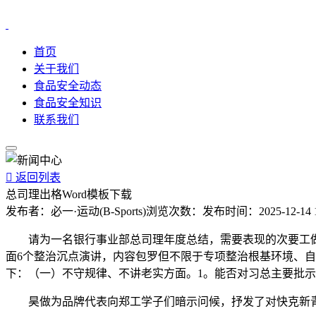
首页
关于我们
食品安全动态
食品安全知识
联系我们

返回列表
总司理出格Word模板下载
发布者：
必一·运动(B-Sports)
浏览次数：
发布时间：
2025-12-14 
请为一名银行事业部总司理年度总结，需要表现的次要工做内容
面6个整治沉点演讲，内容包罗但不限于专项整治根基环境、自
下：（一）不守规律、不讲老实方面。1。能否对习总主要批
昊做为品牌代表向郑工学子们暗示问候，抒发了对快克新青年