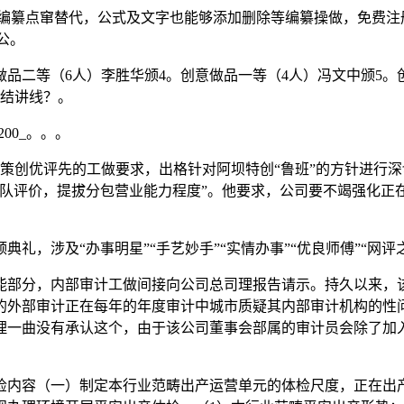
编纂点窜替代，公式及文字也能够添加删除等编纂操做，免费注册，
办公。
品二等（6人）李胜华颁4。创意做品一等（4人）冯文中颁5。创
总结讲线？。
00_。。。
策创优评先的工做要求，出格针对阿坝特创“鲁班”的方针进行深
步队评价，提拔分包营业能力程度”。他要求，公司要不竭强化正
涉及“办事明星”“手艺妙手”“实情办事”“优良师傅”“网评
部分，内部审计工做间接向公司总司理报告请示。持久以来，该
的外部审计正在每年的年度审计中城市质疑其内部审计机构的性
理一曲没有承认这个，由于该公司董事会部属的审计员会除了加
内容（一）制定本行业范畴出产运营单元的体检尺度，正在出产