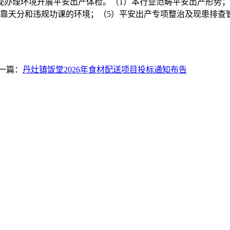
办理环境开展平安出产体检。（1）本行业范畴平安出产形势；
靠天分和违规功课的环境；（5）平安出产专项整治及现患排查
一篇：
丹灶镇饭堂2026年食材配送项目投标通知布告