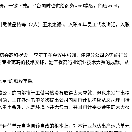
一键下载。平台同时也供给商务word模板，简历word，
意做品特等（2人）王泉泉颁6。入职30年员工代表讲话，入职
切会商和摆设。 李宏正在会议中强调，建建分公司必需施行公
在专业范畴的技术交锋，勤奋提高行业职业技术大赛的成就，从
之星”的颁竣事后。
公司的内部审计工做虽然没有取得太大成就，但也未发生出格
问题，正在办理书中多次提出公司内部审计机构应从总司理间接
入董事会外，凡是环境下并无勾当，并且审计委员会中的大大都
运营单元自查自诊自改的根本上，对本行业范畴出产运营单元