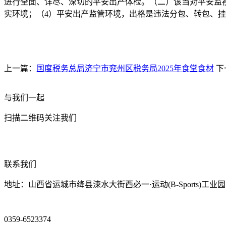
进行全面、详尽、深切的平安出产体检。（二）该当对平安监视
实环境；（4）平安出产监管环境，出格是违法分包、转包、挂
上一篇：
国度税务总局济宁市兖州区税务局2025年食堂食材
下
与我们一起
扫描二维码关注我们
联系我们
地址：山西省运城市绛县涑水大街西必一·运动(B-Sports)工业园
0359-6523374