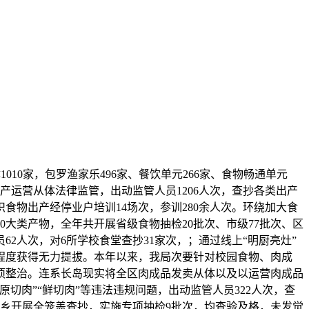
010家，包罗渔家乐496家、餐饮单元266家、食物畅通单元
产运营从体法律监管，出动监管人员1206人次，查抄各类出产
织食物出产经停业户培训14场次，参训280余人次。环绕加大食
0大类产物，全年共开展省级食物抽检20批次、市级77批次、区
62人次，对6所学校食堂查抄31家次，；通过线上“明厨亮灶”
程度获得无力提拔。本年以来，我局次要针对校园食物、肉成
项整治。连系长岛现实将全区肉成品发卖从体以及以运营肉成品
肉”“鲜切肉”等违法违规问题，出动监管人员322人次，查
三乡开展全笼盖查抄，实施专项抽检9批次，均查验及格，未发觉