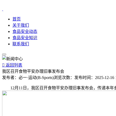
首页
关于我们
食品安全动态
食品安全知识
联系我们

返回列表
我区召开食物平安办理旧事发布会
发布者：
必一·运动(B-Sports)
浏览次数：
发布时间：
2025-12-16 
12月11日，我区召开食物平安办理旧事发布会，传递本年