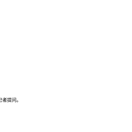
记者提问。