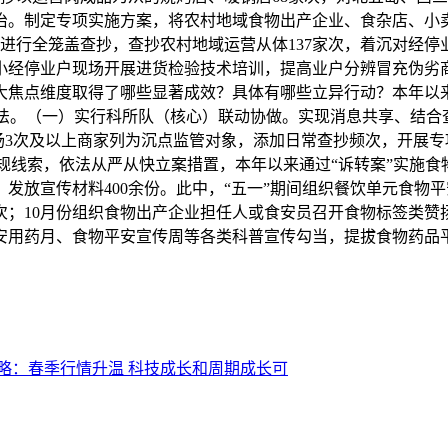
治。制定专项实施方案，将农村地域食物出产企业、食杂店、小
乡进行全笼盖查抄，查抄农村地域运营从体137家次，着沉对经停
小经停业户现场开展进货检验技术培训，提高业户分辨冒充伪劣
焦点维度取得了哪些显著成效？具体有哪些立异行动？本年以来
下办法。（一）实行科所队（核心）联动协做。实现消息共享、结
扬3次及以上商家列为沉点监管对象，添加日常查抄频次，开展专
法违规线索，依法从严从快立案措置，本年以来通过“诉转案”实施
发放宣传材料400余份。此中，“五一”期间组织餐饮单元食物
次；10月份组织食物出产企业担任人或食安员召开食物标签类赞
安用药月、食物平安宣传周等各类科普宣传勾当，提拔食物药品
略：春季行情升温 科技成长和周期成长可