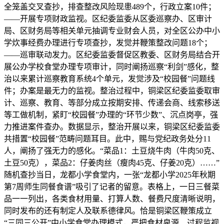
全笼盖交叉查抄，排查整改风险现患489个，行政立案10件；
——开展专项财政监视。区纪委监委从区委巡察办、区审计
局、区财务局等相关单元抽调专业财会人员，对全区公办中小
学炊事经费办理进行专项查抄，发觉并鞭策整改问题18个；
——巡审联动发力。区纪委监委督促区教委、区财务局结合开
展公办学校食堂办理专项审计，同时阐扬巡察“利剑”感化，整
治以来累计巡察教育系统4个单元，发觉涉及“校园餐”问题线
件；办案是最无力的监视。整治过程中，铜梁区纪委监委取审
计、巡察、教育、等部分成立按期安排、传递会商、线索移送
等工做机制，紧盯“校园餐”办理的“环节少数”、沉点岗亭，强
力推进案件查办。数据显示，整治开展以来，铜梁区纪委监委
共措置“校园餐”范畴问题耳目。此中，赐与党纪政务处分11
人，阐扬了强无力的感化。“菜品1：土豆烧牛肉（牛肉50克、
土豆50克），菜品2：仔姜肉丝（瘦肉45克、仔姜20克）……”
随机查抄当日，龙都小学食堂内，一张“龙都小学2025年秋期
第7周师生同餐食谱”吸引了记者的留意。表格上，一日三餐菜
品一一列出，各类食材用量、打算人数、餐费尺度清晰说明，
同时发布的还有制定人及联系德律风。恰是铜梁区鞭策成立
“三同三公开”中小学食堂办理模式，严把食材泉源、过程监视