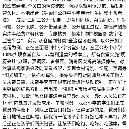
和炊事经费3个关口的活泼缩影。沉视以轨制促规范，靠轨制
管久远。本地出台《铜梁区公办中小学奉行师生同餐十条看
法》，成立“三同三公开”机制，即食材同质、菜品同价、师生
同餐，公开采购、公开带量食谱、公开加工过程，督促严酷落
实炊事经费财务代管、专账核算，摸索打制“‘校园餐’数字化
监管平台”，实现“从仓储到餐桌”全流程可逃溯。以公开加工
过程为例，正在全面遏制中小学食堂外包，全区公办中小学
100%实现食堂自从、非营利运营的根本上，所有食堂实施“明
厨亮灶”办理，烹调区、备餐区、消毒区安拆高清摄像头，对
炊事监视家委会及时查看权限，实现食材清洗、切配、烹调等
“阳光加工”。“依托AI算法，摄像头还可对厨师及相关工做人
员未戴口罩、未戴手套等不规范操做进行从动识别，正在屏上
用夺目的红色方框显示出来。”铜梁区市场监管局相关担任同
志引见，预警消息立即推送至食堂办理人员，办理人员须正在
1小时内处置并反馈成果。午餐时分，龙都小学的学生们正在
教员的伴随下，列队正在窗口打饭。值得留意的是，教员们都
盲目地排正在队尾，确保每一位孩子都打好饭后本人再打，然
后坐正在孩子们两头陪餐。让孩子们吃饱、吃好、吃健康，需