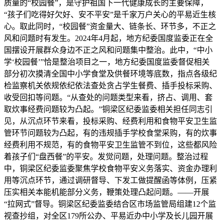
质量的“校园餐”，是守护祖国下一代健康成长的主要保障，
“孩子们吃得好欠好、安不平安”是千家万户关心的平易近生核
心。取此同时，“校园餐”资金量大、链条长、环节多，不正之
风和问题时有发生。2024年4月起，地方纪委国度监委正在全
国摆设开展群众身边不正之风和问题集中整治。此中，“中小
学‘校园餐’”恰是整治项目之一，地方纪委国度监委督促相关
部分初次摸清全国中小学食堂及供餐环境等底数，指点各级纪
检监察机关依规依纪依法查处贪占学生餐费、插手投标采购、
收受回扣等问题。“从查处的问题类型来看，挤占、调用、套
取炊事经费问题较为凸起。”铜梁区纪委监委相关担任同志引
见，从沉点环节来看，投标采购、经费利用和食物平安卫生监
管环节问题较为凸起，有的违规插手学校食堂采购，有的炊事
经费利用不规范，有的食物平安卫生监管不到位，这些都风险
着孩子们“盘西餐”的平安。发觉问题，处理问题。整治过程
中，铜梁区纪委监委聚焦学校食物平安义务落实、资金办理利
用等沉点环节，通过调研督导、下发工做提醒函等体例，压紧
压实相关本能机能部分义务，鞭策处理凸起问题。——开展
“拉网式”督导。铜梁区纪委监委结合区市场监管局组建12个监
视查抄组，对全区179所公办、平易近办中小学及长儿园开展