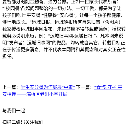
要各部分的配合勤奋、通力合做。正如一位家长代表所言：
“‘校园餐’凸起问题整治的一切办法、一切工做，都是为了让
孩子们吃上‘平安餐’‘健康餐’‘安心餐’，让每一个孩子都健康、
健壮地成长。”运城日报、运城晚报所有自采旧事（含图片）
独家授权运城旧事网发布，未经答应不得转载或镜像；授权转
载务必说明来历，例：“运城旧事网-运城日报 ”。凡本网未说
明“发布者：运城旧事网”的做品，均转载自其它，转载目标正
在于传送更多消息，并不代表本网附和其概念和对其实正在性
担任。
上一篇：
学生养分餐为何屡屡“中毒”
下一篇：
“食”刻守护 平
安相伴 ——灞桥区老洞小学开展
与我们一起
扫描二维码关注我们