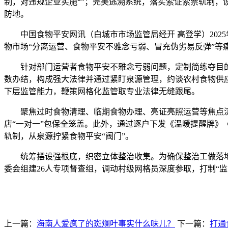
制，对违规企业实施“”；完美逃溯系统，落实索证索票轨制，
防地。
中国食物平安网讯（白城市市场监管局经开 高登学）202
物市场“分离运营、食物平安不雅念亏弱、冒充伪劣易反弹”等
针对部门运营者食物平安不雅念亏弱问题，定制简练夺目的“
数办结，构成强大法律并通过紧盯泉源管理，约谈农村食物供
下层监管能力，鞭策网格化监管取专业法律无缝跟尾。
聚焦过时食物清理、临期食物办理、亮证亮照运营等焦点沉点
店“一对一”包保全笼盖。此外，通过逐户下发《温暖提醒牌》
轨制，从泉源拧紧食物平安“阀门”。
统筹摆设强根底，织密立体整治收集。为确保整治工做落地收
委会组建26人专项督查组，调动村级网格员深度参取，打制“监
上一篇：
海南人爱疯了的斑斓叶事实什么味儿？
下一篇：
打通