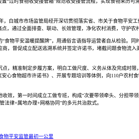
设置“过时食物收受接管箱”规范收受接管流程，实现食物来历可
5年，白城市市场监管局经开深切贯彻落实省、市关于食物平安工
痛点，通过全面排查、联动、长效管理，净化农村消费，守护农村
食物平安温暖提醒牌”，用通俗言语指导运营者自从检验。同时，
应商，督促成立配送逃溯系统并签定许诺书，堵截问题食物流入
，精准制定步履方案，明白工做尺度、义务从体及完成时限，同
《安心食物超市许诺书》、开展专题培训等体例，向110户农村
效，第一时间成立工做专班，构成“次要带领牵头、分担带领从
管法律+属地办理+网格协同”的多元共治款式。
食物平安监管最初一公里