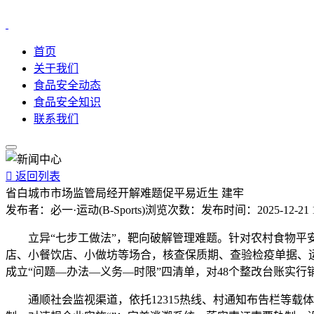
首页
关于我们
食品安全动态
食品安全知识
联系我们

返回列表
省白城市市场监管局经开解难题促平易近生 建牢
发布者：
必一·运动(B-Sports)
浏览次数：
发布时间：
2025-12-21 
立异“七步工做法”，靶向破解管理难题。针对农村食物平安
店、小餐饮店、小做坊等场合，核查保质期、查验检疫单据、
成立“问题—办法—义务—时限”四清单，对48个整改台账实
通顺社会监视渠道，依托12315热线、村通知布告栏等载体