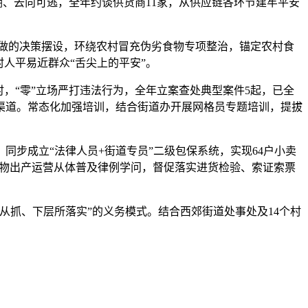
溯、去向可逃，全年约谈供货商11家，从供应链各环节建牢平安
做的决策摆设，环绕农村冒充伪劣食物专项整治，锚定农村食
人平易近群众“舌尖上的平安”。
“零”立场严打违法行为，全年立案查处典型案件5起，已全
渠道。常态化加强培训，结合街道办开展网格员专题培训，提拔
步成立“法律人员+街道专员”二级包保系统，实现64户小卖
食物出产运营从体普及律例学问，督促落实进货检验、索证索票
抓、下层所落实”的义务模式。结合西郊街道处事处及14个村