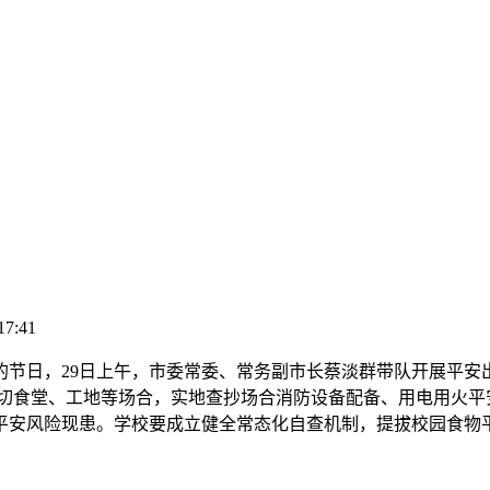
17:41
日，29日上午，市委常委、常务副市长蔡淡群带队开展平安
深切食堂、工地等场合，实地查抄场合消防设备配备、用电用火
安风险现患。学校要成立健全常态化自查机制，提拔校园食物平