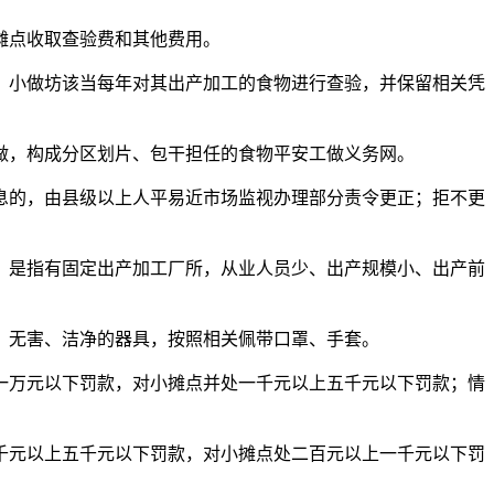
摊点收取查验费和其他费用。
小做坊该当每年对其出产加工的食物进行查验，并保留相关凭
，构成分区划片、包干担任的食物平安工做义务网。
的，由县级以上人平易近市场监视办理部分责令更正；拒不更
是指有固定出产加工厂所，从业人员少、出产规模小、出产前
无害、洁净的器具，按照相关佩带口罩、手套。
万元以下罚款，对小摊点并处一千元以上五千元以下罚款；情
元以上五千元以下罚款，对小摊点处二百元以上一千元以下罚