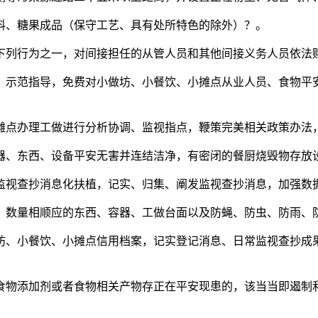
、糖果成品（保守工艺、具有处所特色的除外）？。
列行为之一，对间接担任的从管人员和其他间接义务人员依法
示范指导，免费对小做坊、小餐饮、小摊点从业人员、食物平安
点办理工做进行分析协调、监视指点，鞭策完美相关政策办法
、东西、设备平安无害并连结洁净，有密闭的餐厨烧毁物存放设
视查抄消息化扶植，记实、归集、阐发监视查抄消息，加强数据
数量相顺应的东西、容器、工做台面以及防蝇、防虫、防雨、
、小餐饮、小摊点信用档案，记实登记消息、日常监视查抄成果
物添加剂或者食物相关产物存正在平安现患的，该当当即遏制利