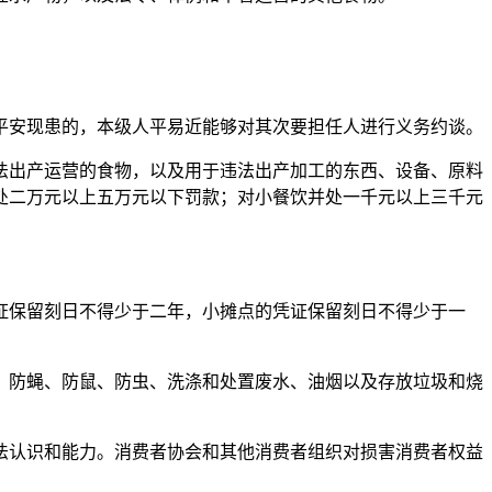
安现患的，本级人平易近能够对其次要担任人进行义务约谈。
出产运营的食物，以及用于违法出产加工的东西、设备、原料
处二万元以上五万元以下罚款；对小餐饮并处一千元以上三千元
保留刻日不得少于二年，小摊点的凭证保留刻日不得少于一
防蝇、防鼠、防虫、洗涤和处置废水、油烟以及存放垃圾和烧
认识和能力。消费者协会和其他消费者组织对损害消费者权益