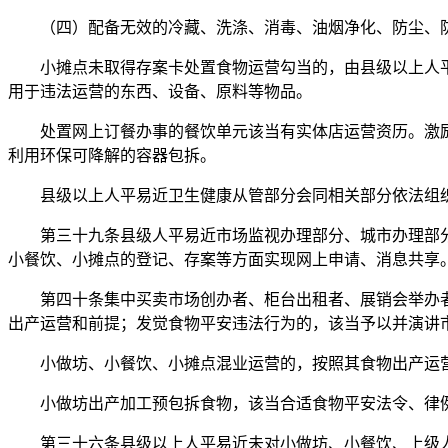
（四）配备无效的冷藏、洗涤、消毒、油烟净化、防尘、防
小摊点未取得存案卡处置食物运营勾当的，由县级以上人平
用于违法运营的东西、设备、原料等物品。
处置网上订餐办事的餐饮单元该当有实体店运营资历。激励
利用环保可降解的容器包拆。
县级以上人平易近卫生健康从管部分会同相关部分依法组织
第三十九条县级人平易近市场监视办理部分、城市办理部分
小餐饮、小摊点的登记、存案等方面实现网上申请、消息共享
第四十条集中买卖市场创办者、柜台出租者、展销会举办者
出产运营和前提；发觉食物平安违法行为的，该当予以并演讲
小做坊、小餐饮、小摊点混业运营的，按照其食物出产运营
小做坊出产加工预包拆食物，该当合适食物平安法令、律例
第三十六条县级以上人平易近未对小做坊、小餐饮、上级人