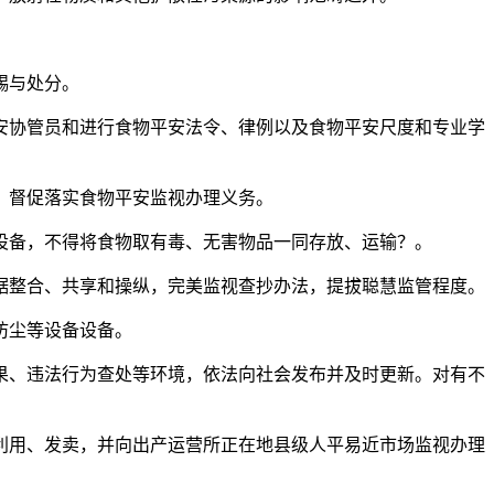
赐与处分。
协管员和进行食物平安法令、律例以及食物平安尺度和专业学
，督促落实食物平安监视办理义务。
备，不得将食物取有毒、无害物品一同存放、运输？。
整合、共享和操纵，完美监视查抄办法，提拔聪慧监管程度。
防尘等设备设备。
、违法行为查处等环境，依法向社会发布并及时更新。对有不
用、发卖，并向出产运营所正在地县级人平易近市场监视办理