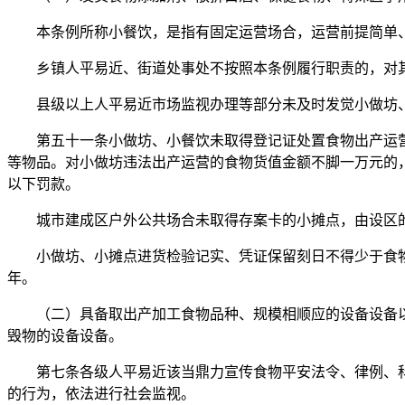
本条例所称小餐饮，是指有固定运营场合，运营前提简单、
乡镇人平易近、街道处事处不按照本条例履行职责的，对其
县级以上人平易近市场监视办理等部分未及时发觉小做坊、
第五十一条小做坊、小餐饮未取得登记证处置食物出产运营
等物品。对小做坊违法出产运营的食物货值金额不脚一万元的
以下罚款。
城市建成区户外公共场合未取得存案卡的小摊点，由设区的
小做坊、小摊点进货检验记实、凭证保留刻日不得少于食物
年。
（二）具备取出产加工食物品种、规模相顺应的设备设备以
毁物的设备设备。
第七条各级人平易近该当鼎力宣传食物平安法令、律例、科
的行为，依法进行社会监视。