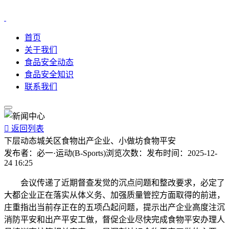
首页
关于我们
食品安全动态
食品安全知识
联系我们

返回列表
下层动态城关区食物出产企业、小做坊食物平安
发布者：
必一·运动(B-Sports)
浏览次数：
发布时间：
2025-12-
24 16:25
会议传递了近期督查发觉的沉点问题和整改要求，必定了
大都企业正在落实从体义务、加强质量管控方面取得的前进，
庄重指出当前存正在的五项凸起问题，提示出产企业高度注沉
消防平安和出产平安工做，督促企业尽快完成食物平安办理人