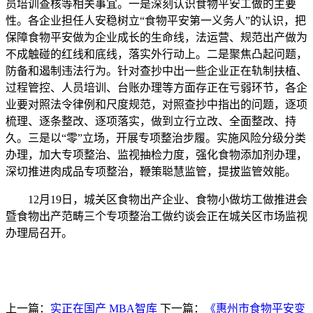
员培训查核等相关事宜。一是深刻认识食物平安工做的主要
性。各企业担任人安稳树立“食物平安第一义务人”的认识，把
保障食物平安做为企业成长的生命线，法运营、规范出产做为
不成触碰的红线和底线，落实外行动上。二是聚焦凸起问题，
防备和遏制违法行为。针对查抄中出一些企业正在轨制扶植、
过程管控、人员培训、台账办理等方面存正在亏弱环节，各企
业要对照法令律例和尺度规范，对照查抄中指出的问题，逐项
梳理、逐条整改、逐项落实，做到立行立改、全面整改、持
久。三是以“零”立场，开展专项整治步履。实施风险分级分类
办理，加大专项整治、监视抽检力度，强化食物添加剂办理，
深切推进肉成品专项整治，鞭策聪慧监管，提拔监管效能。
12月19日，城关区食物出产企业、食物小做坊工做推进会
暨食物出产范畴三个专项整治工做约谈会正在城关区市场监视
办理局召开。
上一篇：
实正在国产 MBA智库
下一篇：
《惠州市食物平安变