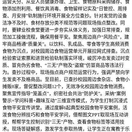
运营天分、从业人员健康办理、卫生、食物原料采购储存、食
物添加剂利用、餐饮具消毒、食物留样记实及“日管控、周排
查、月安排”轨制施行环境开展全方位查抄。针对发觉的设备
洁净不及时、食材存放分类不规范等问题现场指点整改。同
时，要肄业校食堂要进一步夯实从体义务，加强日常排查，规
范加工操做流程，确保用餐平安。聚焦周边商户“风险点”，建
牢商品畅通“质量关”。以饮料、乳成品、零食等学生高频消费
食物为沉点，对校园周边食物运营单元开展拉网式排查。沉点
检验索证索票和进货检验轨制落实环境，峻厉冲击发卖过时变
质、冒充伪劣食物、“三无”产物及“盗窟”仿冒商品等违法行
为。查抄过程中，现场指点商户规范运营行为，强调严禁向学
生发卖不及格商品。至目前，已查抄校园周边食杂店、食物小
摊贩8家，督促整改问题12个，无效净化校园周边食物消费。
聚焦宣传指导“笼盖点”，织密社会共治“防护关”。采纳“案例
警示+学问科普+趣味互动”三维宣传模式，为学生打制沉浸式
食物平安宣传讲堂。通过度解6起典型校园食物平安案例，活
泼食物分辨技巧和食物平安学问，借帮图文PPT取现场互动讲
授，帮帮学生控制识别“三无”产物、查看食物标签等适用技
术。现场答疑解惑，激发学生参取热情，让学生正在寓教于乐