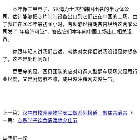
本年像三星电子、SK海力士这些韩国出名的半导体公
司，估计能够把芯片制制设备出口到它们正在中国的工场，由
于就正在2025年最初48小时，有动静说特朗普曾经给这两家公
司发了“年度许可证”，答应它们本年向中国工场出口相关设
备。
你跟年轻人讲我们合适，就像对女伴侣说我没错是你想多
了，这不是处理问题！
更要命的是，西贝团队的应对可谓大型翻车现场又是甩行
业尺度，又是厨房参不雅，成果越注释网友越生气。
上一篇：
汉中市校园食物平安工做系列报道｜聚焦共治共
下
一篇：
心系学子饮食情暖除夕佳节
与我们一起