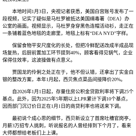
本地时间1月3日，央视记者获悉，美国白宫账号发布了一
段视频，记实了疑似是马杜罗被抵达美国缉毒署（DEA）办
公室的画面。视频显示，马杜罗身穿黑色连帽活动衫，走正在
一条铺着蓝色地毯的走廊里，地毯上标有“DEA NYD”字样。
保留食物平安尺度化的长处，但把冷鲜配送改成半成品现
场复热，后厨前置加工环节提到40%，顾客看得见锅气，企业
保得住效率，这波操做有点意义。
贾国龙的伶俐之处正在于，他不但认错，还拿出了实金白
银的整改方案，本年1月起，西贝焦点菜品间接降价20%。
自2026年1月1日起，存量住房公积金贷款利率将下调25个
基点。此外，因为2025年5年期以上LPR累计下调10个基点，
因而部门沉订价日正在1月1日的商贷利率也将送来下调。
最初说个成心思的细节，西贝新设立了首席吐槽官岗亭，
月薪3万招专人挑刺，听说报名的人曾经排到下个月了，看来
大师都想给老板们上上课。