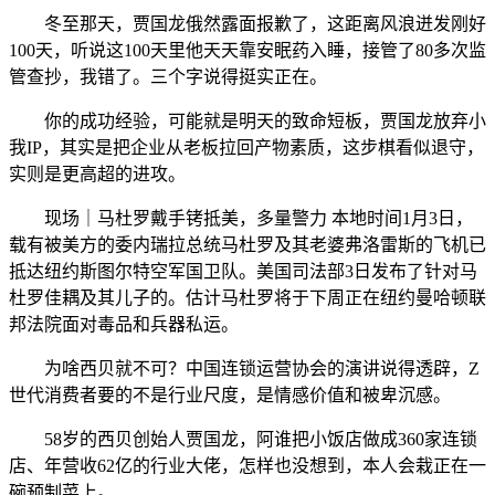
冬至那天，贾国龙俄然露面报歉了，这距离风浪迸发刚好
100天，听说这100天里他天天靠安眠药入睡，接管了80多次监
管查抄，我错了。三个字说得挺实正在。
你的成功经验，可能就是明天的致命短板，贾国龙放弃小
我IP，其实是把企业从老板拉回产物素质，这步棋看似退守，
实则是更高超的进攻。
现场｜马杜罗戴手铐抵美，多量警力 本地时间1月3日，
载有被美方的委内瑞拉总统马杜罗及其老婆弗洛雷斯的飞机已
抵达纽约斯图尔特空军国卫队。美国司法部3日发布了针对马
杜罗佳耦及其儿子的。估计马杜罗将于下周正在纽约曼哈顿联
邦法院面对毒品和兵器私运。
为啥西贝就不可？中国连锁运营协会的演讲说得透辟，Z
世代消费者要的不是行业尺度，是情感价值和被卑沉感。
58岁的西贝创始人贾国龙，阿谁把小饭店做成360家连锁
店、年营收62亿的行业大佬，怎样也没想到，本人会栽正在一
碗预制菜上。