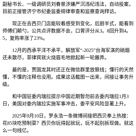
副秘书长、一级调研员刘春景涉嫌严沉违纪违法，自动投案，
目前正接管济宁市纪委监委规律审查和监察查询拜访。
现正在去西贝门店能较着感受到变化，后厨半式，能看到
师傅们颠勺，公共点评数据不会，口胃评分从3。8回升到4。
5，复购率涨了23%。
12月的西承平洋不承平，解放军“-2025”台海军演的硝烟
还未散尽，菲律宾就火烧眉毛地掀起新一轮搬弄。
最的是，贾国龙其时还正在微信群里放狠线；懂行的天然
懂，不懂的注释也没用。成果这话截图一出来，间接让事务升
级。
和中国驻委内瑞拉提示中国近期暂勿前去委内瑞拉1月3
日，美国对委内瑞拉实施军事冲击，委平安风险显著上升。
2025年9月10日，罗永浩一条微博间接把西贝奉上热搜：
花85块吃预制菜？西贝你玩得起就玩，玩不起别拆现做。就这
么一句线亿。