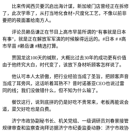
比来传闻西贝要沉启出海计谋，新加坡门店曾经正在拆修
了，此次学乖了，从打当地化食材+尺度化工艺，不像以前非
要把的莜面塞给南方人。
评论员赖岳谦正在节目上高市早苗所谓的“有事就是日本
有事”，就是正在解放军军演的时候躲得远远的。#日本 # #高
市早苗 #赖岳谦 #精选打算。
贾国龙这100天的缄默，大概比过去30年的成功更有价值
由于他终究大白，时代变了，该放下身材听顾客怎样说了。
他认可本人太骄傲，把行业经验当成了圣旨，把顾客声音
当成了耳旁风，这话听着耳熟不？昔时诺基亚CEO也说过雷
同的线；我们没做错什么，但不知为什么输了。
餐饮这行，说到底拼的仍是好吃不贵常来，老板再能说会
道，菜欠好吃也是白费。
济宁市政协副秘书长、机关党组、一级调研员刘春景接管
规律审查和监察查询拜访据济宁市纪委监委动静：济宁市政协