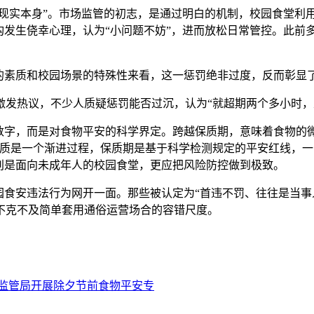
现实本身”。市场监管的初志，是通过明白的机制，校园食堂利用
构发生侥幸心理，认为“小问题不妨”，进而放松日常管控。此前
素质和校园场景的特殊性来看，这一惩罚绝非过度，反而彰显
发热议，不少人质疑惩罚能否过沉，认为“就超期两个多小时，
字，而是对食物平安的科学界定。跨越保质期，意味着食物的微
变质是一个渐进过程，保质期是基于科学检测规定的平安红线，
别是面向未成年人的校园食堂，更应把风险防控做到极致。
食安违法行为网开一面。那些被认定为“首违不罚、往往是当事
不克不及简单套用通俗运营场合的容错尺度。
监管局开展除夕节前食物平安专