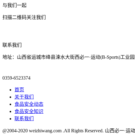
与我们一起
扫描二维码关注我们
联系我们
地址：山西省运城市绛县涑水大街西必一·运动(B-Sports)工业园
0359-6523374
首页
关于我们
食品安全动态
食品安全知识
联系我们
@2004-2020 weizhiwang.com .All Rights Reserved. 