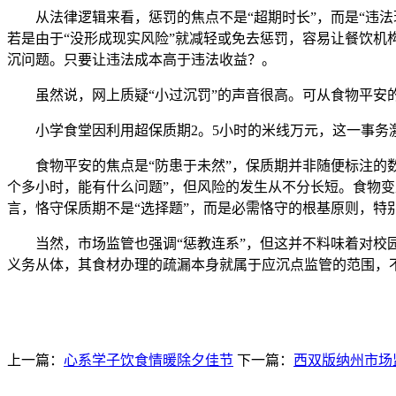
从法律逻辑来看，惩罚的焦点不是“超期时长”，而是“违法
若是由于“没形成现实风险”就减轻或免去惩罚，容易让餐饮机
沉问题。只要让违法成本高于违法收益？。
虽然说，网上质疑“小过沉罚”的声音很高。可从食物平安的
小学食堂因利用超保质期2。5小时的米线万元，这一事务激
食物平安的焦点是“防患于未然”，保质期并非随便标注的数
个多小时，能有什么问题”，但风险的发生从不分长短。食物
言，恪守保质期不是“选择题”，而是必需恪守的根基原则，特
当然，市场监管也强调“惩教连系”，但这并不料味着对校园
义务从体，其食材办理的疏漏本身就属于应沉点监管的范围，
上一篇：
心系学子饮食情暖除夕佳节
下一篇：
西双版纳州市场