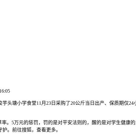
16:05
芋头塘小学食堂11月23日采购了20公斤当日出产、保质期仅2
率。5万元的惩罚，罚的是对平安法则的，醒的是对学生健康的义
守护。前往搜狐，查看更多。