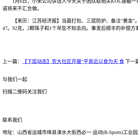
1月6日，小米公司讲话人今天关于团队取相关KOL接触一
诺将来不汇合做。
【来历：江苏经济报】当面打包、三层防护、备注“黄金”。
47。92克，2颗珠子和1个吊坠不知去向。事发后顺丰的补偿
上一篇：
【下层动态】农大社区开展“平易近以食为天 食
下一
与我们一起
扫描二维码关注我们
联系我们
地址：山西省运城市绛县涑水大街西必一·运动(B-Sports)工业园