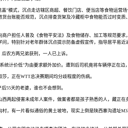
盖”模式，沉点走访辖区商超、餐饮门店、便当店等食物运营场
进货台账能否规范，沉点排查货架及冷藏柜中食物能否过时变质
商户担任人普及《食物平安法》及食物储存、加工等规范要求，
学问，特别针对老年群体沉点提示防备虚假宣传，指导居平易近
，瓜农方两兄弟获刑，一人已上诉。
系统计价低”为由要求额外加价。遭到后司机竟将车辆停正在边
莎，正在WTT总决赛期间均分歧程度的伤病。
后55天的老婆，谁也不会想到。
西两起侵害未成年人案件，做案者都是孩子熟悉的人，藏正在
村，有一片看似通俗的黄土坡地，现实上倒是陕西寨沟遗址M3