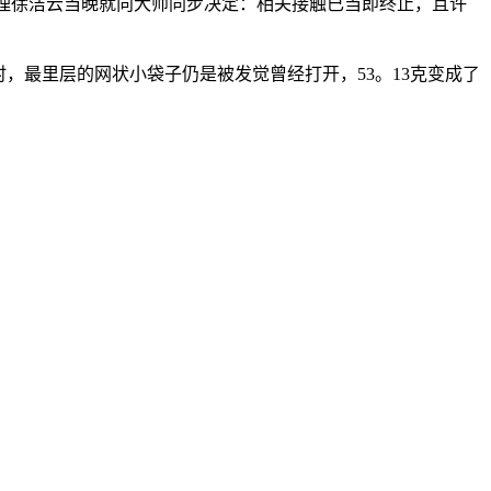
理徐洁云当晚就向大师同步决定：相关接触已当即终止，且许
最里层的网状小袋子仍是被发觉曾经打开，53。13克变成了