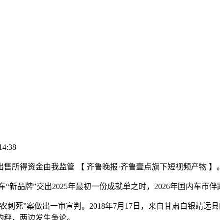
14:38
出售所得资金由我监管 【 齐鲁晚报·齐鲁壹点旗下短视频产物 】
新品牌”交出2025年最初一份成就单之时，2026年国内车市
农刺死”案做出一审宣判。2018年7月17日，来自甘肃白银靖
的秤，两边发生争论。