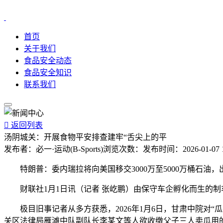
首页
关于我们
食品安全动态
食品安全知识
联系我们

返回列表
汤阴城关：开展食物平安排查建牢“舌尖上的平
发布者：
必一·运动(B-Sports)
浏览次数：
发布时间：
2026-01-07 
特朗普：委内瑞拉将向美国移交3000万至5000万桶石油，
财联社1月1日讯（记者 张屹鹏）由保守车企孵化而生的制车“
极目旧事记者从多方获悉，2026年1月6日，甘肃中院对“瓜
关区法律局雁滩中队副队长李某文等人欲收缴父子三人卖瓜用