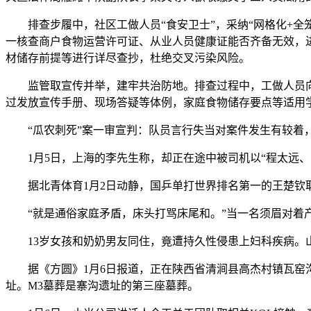
排查步履中，社区工做人员“食安卫士”，采纳“网格化+全笼
一核查商户食物运营许可证、从业人员健康证能否齐备无效，
材储存前提等进行详尽查抄，杜绝交叉污染风险。
监管取宣传并举，建牢共治防地。排查过程中，工做人员向
过发放宣传手册、现场答疑等体例，家庭食物储存要点等适用
“瓜农刺死”案一审宣判：队员言行失当对案件发生有较着
1月5日，上海的李先生称，却正在途中被司机以“程太远、
据北青体育1月2日动静，国乒单打世界排名第一的王楚钦取
“就是通俗家庭矛盾，床头打骂床尾和。”当一名须眉对着产
13岁女孩和奶奶男友同住，竟遭持久性侵患上妇科疾病。山
据《方圆》1月6日报道，正在陕西省清涧县高杰村镇瓦窑沟
址。M3墓葬是寨沟遗址的第三座墓葬。