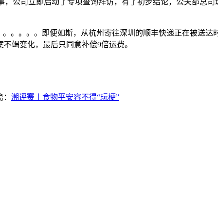
事，公司立即启动了专项查询拜访，有了初步结论，公关部总司
。。。。。即便如斯，从杭州寄往深圳的顺丰快递正在被送达时，
方案不竭变化，最后只同意补偿9倍运费。
篇：
潮评赛丨食物平安容不得“玩梗”