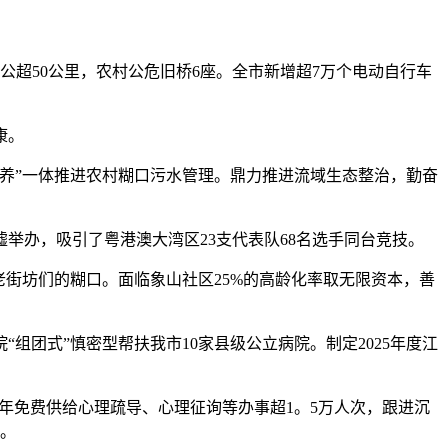
公超50公里，农村公危旧桥6座。全市新增超7万个电动自行车
康。
养”一体推进农村糊口污水管理。鼎力推进流域生态整治，勤奋
墟举办，吸引了粤港澳大湾区23支代表队68名选手同台竞技。
街坊们的糊口。面临象山社区25%的高龄化率取无限资本，善
团式”慎密型帮扶我市10家县级公立病院。制定2025年度江
年免费供给心理疏导、心理征询等办事超1。5万人次，跟进沉
次。