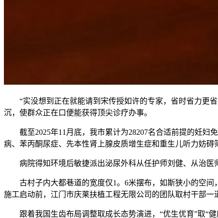
“实没想到正在就能请到宋传授如许的专家，省时省力更省心
沉，使群众正在口便能获得顶尖诊疗办事。
截至2025年11月底，我市累计为28207名合适前提的妊
病、苯丙酮尿症、先本性肾上腺皮质增生症和重生儿听力妨碍
病院得知环境后敏捷派出泌尿外科从任护师刘健、从治医师
古村子内大都巷道的宽度仅1。6米摆布，如斯狭小的空间，
施工启动前，江门市庆莱扶植工程无限公司的团队取村干部一
跟着我国生齿布局调整取成长态势演进，“优生优育”取“健