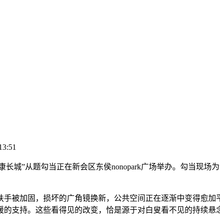
13:51
康长城”从题勾当正在新会区东侯nonopark广场举办。勾当现场
被加固，损坏的广角镜换新，公共空间正在逐渐中变得愈加平
暖的支持。这些看得见的改变，恰是源于对白叟看不见的持续悬