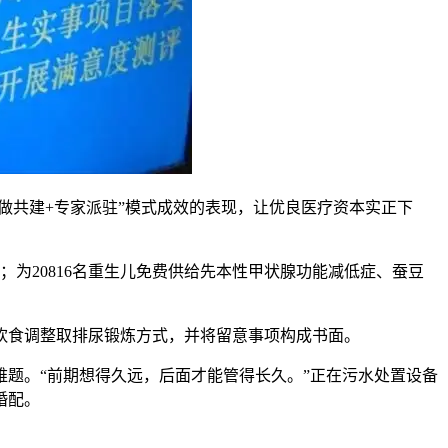
做共建+专家派驻”模式成效的表现，让优良医疗资本实正下
；为20816名重生儿免费供给先本性甲状腺功能减低症、蚕豆
食调整取排尿锻炼方式，并将留意事项构成书面。
题。“前期想得久远，后面才能管得长久。”正在污水处置设备
婚配。