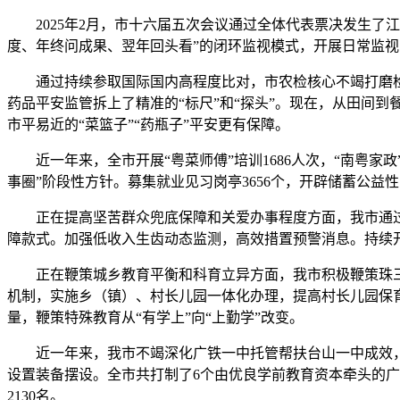
2025年2月，市十六届五次会议通过全体代表票决发生了江
度、年终问成果、翌年回头看”的闭环监视模式，开展日常监视
通过持续参取国际国内高程度比对，市农检核心不竭打磨检测
药品平安监管拆上了精准的“标尺”和“探头”。现在，从田间
市平易近的“菜篮子”“药瓶子”平安更有保障。
近一年来，全市开展“粤菜师傅”培训1686人次，“南粤家政”
事圈”阶段性方针。募集就业见习岗亭3656个，开辟储蓄公益性
正在提高坚苦群众兜底保障和关爱办事程度方面，我市通过
障款式。加强低收入生齿动态监测，高效措置预警消息。持续
正在鞭策城乡教育平衡和科育立异方面，我市积极鞭策珠三
机制，实施乡（镇）、村长儿园一体化办理，提高村长儿园保
量，鞭策特殊教育从“有学上”向“上勤学”改变。
近一年来，我市不竭深化广铁一中托管帮扶台山一中成效，升
设置装备摆设。全市共打制了6个由优良学前教育资本牵头的广
2130名。