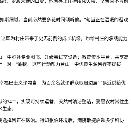
岁高龄、步履未便的白叟，他因存正在持续尿失禁、坚苦且不肯前
如斯细腻。当前必然要多花时间倾听他。”勾当正在温暖的逛戏
，这既为村庄带来了史无前例的成长机缘，也给村庄的承载能力
台山一中弥补专业图书、升级尝试室设备；教育资本平台，共享高
“一对一”跟岗。这些行动帮力台山一中优良生源留存率提拔
”幸福巴士义诊勾当，为百余名就诊群众取周边居平易近供给优
纵的34个，实现可持续运营，天然村清洁整洁，受惠农村常住生
水生态。
便选择留正在医治。得知张伯环境后，病院敏捷启动多学科协