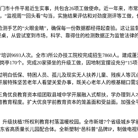
门市十件平易近生实事，共包含26项工做使命。近一年来，市常
，“监视周”“回头看”勾当，实施结果评估和对劲度测评等工做
手艺的“火眼金睛”，确保每一份数据都经得起查验。这让监督工
到餐桌，从尝试室到市场，科学、靠得住的检测数据正为监管法律
培训9693人次。全市3所公办技工院校完成招生7860人。建成
岗亭170个。完成20家驿坐的升级工做，因地制宜摆设充分“15
明白低保、特困人员、孤儿及现实无人扶养儿童、残疾人等沉点
开展特殊坚苦老年人看望关爱办事，既关心老年人的根基糊口需
角优良教育资本组团取县域中学开展融入式帮扶，学办理到人才
育教育程度。扩大优良学前教育资本的笼盖面和受益面。加强全
级扶植7所权利教育村落温暖校园。全市新增7个省级城乡学
东省高质量长儿园配合体。全新塑制“邑科普”品牌IP，制做电视