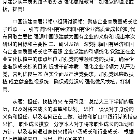
党建步队本质的路子取办法 强化思惟教育：加强党的理论武
拆，提高！
中国铁建高层带领小组研讨纲领：聚焦企业高质量成长底
子遵照 一、引言 简述国有经济和国有企业高质量成长的时代
布景取主要性 强调中国铁建做为国有企业的义务和 提出本次
研讨的目标和主要性 二、研讨从题：深刻把握国有经济和国
有企业高质量成长底子遵照 企业党建的引领感化 党建正在企
业文化扶植中的焦点地位 加强党的带领和党的扶植，确保企
业准确成长标的目的 提拔干部本质，强化企业带领力 从严治
党，营制优良生态 落实全面从严治党要求，加强党风廉政扶
植 成立健全监视系统，确保规范运转 强化做风扶植，打制
高。
从题：担任，扶植将来 布景引见：总结大三下学期的履
历，以及对将来成长的瞻望和规划。 思惟：谈谈对于身份的
义务和担任，以及若何正在工做、进修和糊口中践行党的指点
思惟。 职业成长摸索：分享本人对于将来职业成长的规划和
方针，以及若何通过身份来鞭策小我成长和行业成长。 根据
以上链接和内容，写出一篇1600字的！