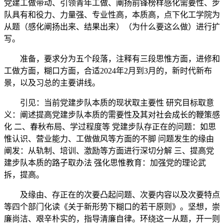
党建工做带动、引领青年工做、阐扬前锋榜样感化需要性、步
队具有和役力、力量强、专业性高，本质高，点下化工学院为
从题（感化阐扬出来、结果出来）（为什么要这么做）进行扩
写。
准备，要求分为五个段落，注释有三段思惟方面，进修和
工做方面，糊口方面，合适2024年2月到3月的，新时代新布
景，以及习总的主要讲线。
引见：当前党建步队本质的现状取主要性 研究目标取意
义：阐述提高党建步队本质的需要性及其对社会成长的鞭策感
化 二、春秋布局、学过程度等 党建步队存正在的问题：如思
惟认识、营业能力、工做做风等方面的不脚 问题发生的缘由
阐发：从轨制、培训、激励等方面进行深切分解 三、提高党
建步队本质的路子取办法 强化思惟教育：加强党的理论武
拆，提高。
及缘由、存正在的次要凸起问题、次要内容以及次要特点
等四个部门化读《关于新形势下糊口的若干原则》。坚想，崇
廉尚洁、艰辛朴实的，指导清廉自律。环绕这一从题，开一则