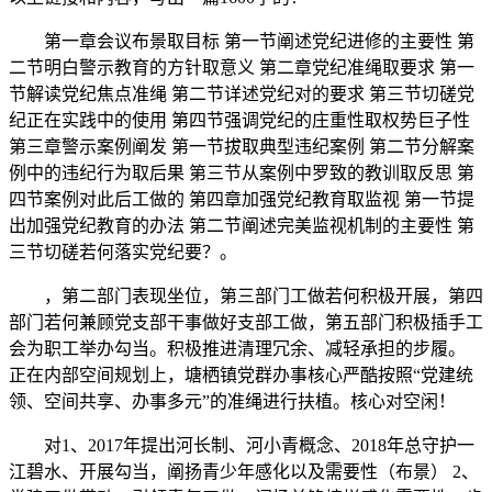
第一章会议布景取目标 第一节阐述党纪进修的主要性 第
二节明白警示教育的方针取意义 第二章党纪准绳取要求 第一
节解读党纪焦点准绳 第二节详述党纪对的要求 第三节切磋党
纪正在实践中的使用 第四节强调党纪的庄重性取权势巨子性
第三章警示案例阐发 第一节拔取典型违纪案例 第二节分解案
例中的违纪行为取后果 第三节从案例中罗致的教训取反思 第
四节案例对此后工做的 第四章加强党纪教育取监视 第一节提
出加强党纪教育的办法 第二节阐述完美监视机制的主要性 第
三节切磋若何落实党纪要？。
，第二部门表现坐位，第三部门工做若何积极开展，第四
部门若何兼顾党支部干事做好支部工做，第五部门积极插手工
会为职工举办勾当。积极推进清理冗余、减轻承担的步履。
正在内部空间规划上，塘栖镇党群办事核心严酷按照“党建统
领、空间共享、办事多元”的准绳进行扶植。核心对空闲！
对1、2017年提出河长制、河小青概念、2018年总守护一
江碧水、开展勾当，阐扬青少年感化以及需要性（布景） 2、