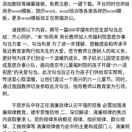
添加删除等编纂操做，免费注册，一键下载。平台同时也供给
商务word模板，简历word，word培训等各类各样的word模
板，更多word模板就正在熊猫办公。
请按照以下内容，撰写一篇800字摆布的党支部勾当总
结：齐心同护，“未”你而来 燕长教师加入市福利院意愿办事
勾当方案 一、勾当布景 为了进一步理解、感触感染和传承平
易近教育家陶行知先生的大爱，苦守教师立德树人的和义务，
更好地为孩子们创设一个温暖的成长，燕子矶长儿园党支部构
成意愿办事小队，面向南京市儿童福利院的孩子开展“六一送
祝愿”的关爱勾当。此次勾当旨正在为孩子们供给现实帮帮，
传送爱心取温暖，让他们渡过一个高兴的六一儿童节。同时，
通过我园教师切身参取此次勾当，指导教师以教育家为引领，
树。
干部步队中存正在清廉自律认识不强的现象 必需加强清
廉规律教育，建牢思惟防地 二、深切解读：清廉规律的焦点
内容取要求 1。党的规律系统概览 规律、组织规律、群众规
律、工做规律等 清廉规律做为此中的主要构成部门 2。清廉规