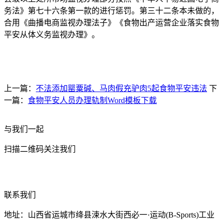
务法》第七十六条第一款的进行惩罚。第三十二条本未做的，
合用《曲播电商监视办理法子》《食物出产运营企业落实食物
平安从体义务监视办理》。
上一篇：
不法添加罂粟碱、马肉假充驴肉5起食物平安违法
下
一篇：
食物平安人员办理轨制Word模板下载
与我们一起
扫描二维码关注我们
联系我们
地址：山西省运城市绛县涑水大街西必一·运动(B-Sports)工业