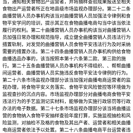
当，通知相关食物出产运营者，并将抽样查验成果报送至相关
食物出产运营者所正在地县级市场监视办理部分。第二十二条
曲播营销人员办事机构该当对曲播营销人员加强法令律例和食
物平安学问的培训，提示其正在食物曲播电商勾当中该当依法
履行的权利。第二十曲播营销人员办事机构该当对曲播营销人
员加强日常办理和规范指导，成立健全曲播营销人员违法行为
措置轨制，对发觉的曲播营销人员食物平安违法行为及时采纳
需要的措置办法。第二十四条曲播营销人员办事机构供给食物
曲播选品办事的，该当按照本第十六条第二款、第三款的施
行。第二十五条曲播营销人员办事机构不得组织、、帮帮曲播
间运营者、曲播营销人员实施违反食物平安法令律例的行为。
第二十六条市场监视办理部分该当加强对曲播电商运营者的监
视办理，将食物平安义务落实、食物平安风险管控等环境做为
监视查抄的沉点内容。市场监视办理部分对曲播电商食物平安
违法行为的手艺监测记实材料，能够做为实施行政惩罚等行政
办法的电子数据。第二十七条市场监视办理部分该当将曲播运
营的食物纳入食物平安抽样查验年度打算，实施监视抽检和风
险监测，对抽检不及格的食物及其出产者、运营者和相关曲播
电商运营者依法予以处置。第二十八条曲播电商平台运营者违