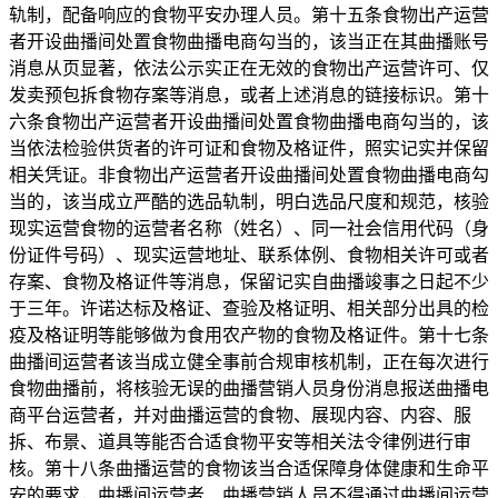
轨制，配备响应的食物平安办理人员。第十五条食物出产运营
者开设曲播间处置食物曲播电商勾当的，该当正在其曲播账号
消息从页显著，依法公示实正在无效的食物出产运营许可、仅
发卖预包拆食物存案等消息，或者上述消息的链接标识。第十
六条食物出产运营者开设曲播间处置食物曲播电商勾当的，该
当依法检验供货者的许可证和食物及格证件，照实记实并保留
相关凭证。非食物出产运营者开设曲播间处置食物曲播电商勾
当的，该当成立严酷的选品轨制，明白选品尺度和规范，核验
现实运营食物的运营者名称（姓名）、同一社会信用代码（身
份证件号码）、现实运营地址、联系体例、食物相关许可或者
存案、食物及格证件等消息，保留记实自曲播竣事之日起不少
于三年。许诺达标及格证、查验及格证明、相关部分出具的检
疫及格证明等能够做为食用农产物的食物及格证件。第十七条
曲播间运营者该当成立健全事前合规审核机制，正在每次进行
食物曲播前，将核验无误的曲播营销人员身份消息报送曲播电
商平台运营者，并对曲播运营的食物、展现内容、内容、服
拆、布景、道具等能否合适食物平安等相关法令律例进行审
核。第十八条曲播运营的食物该当合适保障身体健康和生命平
安的要求，曲播间运营者、曲播营销人员不得通过曲播间运营