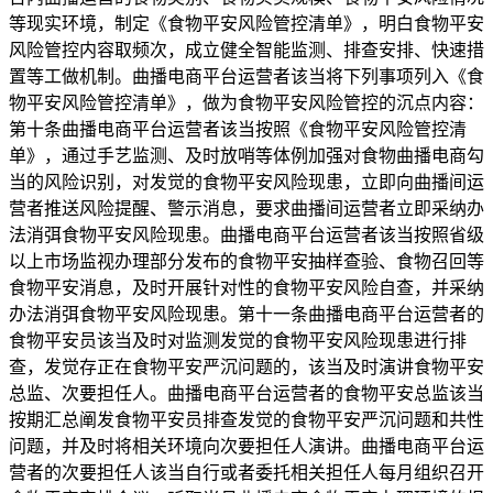
等现实环境，制定《食物平安风险管控清单》，明白食物平安
风险管控内容取频次，成立健全智能监测、排查安排、快速措
置等工做机制。曲播电商平台运营者该当将下列事项列入《食
物平安风险管控清单》，做为食物平安风险管控的沉点内容：
第十条曲播电商平台运营者该当按照《食物平安风险管控清
单》，通过手艺监测、及时放哨等体例加强对食物曲播电商勾
当的风险识别，对发觉的食物平安风险现患，立即向曲播间运
营者推送风险提醒、警示消息，要求曲播间运营者立即采纳办
法消弭食物平安风险现患。曲播电商平台运营者该当按照省级
以上市场监视办理部分发布的食物平安抽样查验、食物召回等
食物平安消息，及时开展针对性的食物平安风险自查，并采纳
办法消弭食物平安风险现患。第十一条曲播电商平台运营者的
食物平安员该当及时对监测发觉的食物平安风险现患进行排
查，发觉存正在食物平安严沉问题的，该当及时演讲食物平安
总监、次要担任人。曲播电商平台运营者的食物平安总监该当
按期汇总阐发食物平安员排查发觉的食物平安严沉问题和共性
问题，并及时将相关环境向次要担任人演讲。曲播电商平台运
营者的次要担任人该当自行或者委托相关担任人每月组织召开