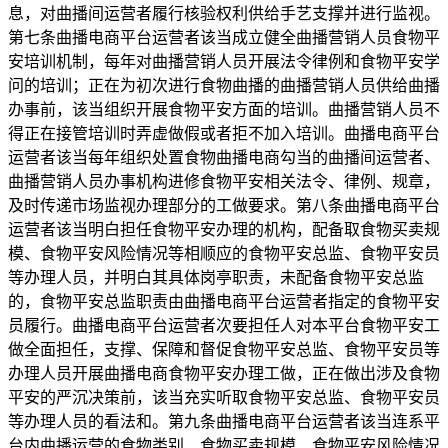
息，对曲播间运营者履行核验权利供给手艺支撑并进行监视。
第七条曲播电商平台运营者该当成立健全曲播营销人员食物平
安培训机制，每年对曲播营销人员开展法令律例和食物平安学
问的培训；正在为初次进行食物曲播的曲播营销人员供给曲播
办事前，该当组织开展食物平安方面的培训。曲播营销人员不
得正在接管培训时弄虚做假或者拒不加入培训。曲播电商平台
运营者该当每年组织处置食物曲播电商勾当的曲播间运营者、
曲播营销人员办事机构进修食物平安相关法令、律例、规章，
及时传递市场监视办理部分的工做要求。第八条曲播电商平台
运营者该当明白担任食物平安办理的机构，配备取食物买卖规
模、食物平安风险情况等相顺应的食物平安总监、食物平安员
等办理人员，并明白其具体岗亭职责，未配备食物平安总监
的，食物平安总监职责由曲播电商平台运营者指定的食物平安
员履行。曲播电商平台运营者次要担任人对本平台食物平安工
做全面担任，支撑、保障和督促食物平安总监、食物平安员等
办理人员开展曲播电商食物平安办理工做，正在做出涉及食物
平安的严沉决策前，该当充实听取食物平安总监、食物平安员
等办理人员的看法和。第九条曲播电商平台运营者该当连系平
台内曲播运营的食物类别、食物买卖规模、食物平安风险情况