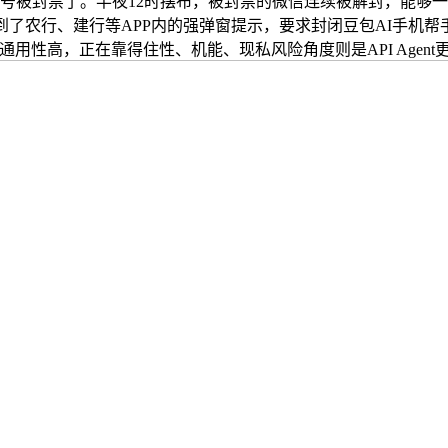
账号被封禁了。半夜12时摆布，被封禁的微信连续被解封，能够
行、建行等APP内的强弹窗提示，要求封闭豆包AI手机帮手后再进行
通用性高，正在靠得住性、机能、现私风险角度则是API Agent