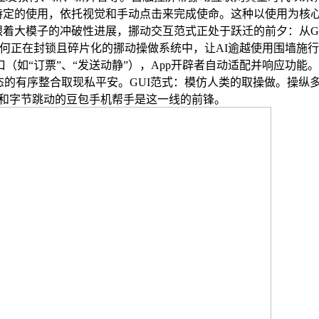
入特定的使用，依托视觉和手动点击来完成使命。这种以使用为核
着大模子的冲破性进展，挪动交互范式正处于跃迁的前夕：从GUI
若何正在封锁且碎片化的挪动操做系统中，让AI逾越使用围墙施
“订票”、“发送动静”），App开辟者自动适配并响应功能。Ag
框架为典型代表，强调生态的有序整合取现私平安。GUI范式：模仿人类的取
LM和字节跳动的豆包手机帮手是这一线的前锋。