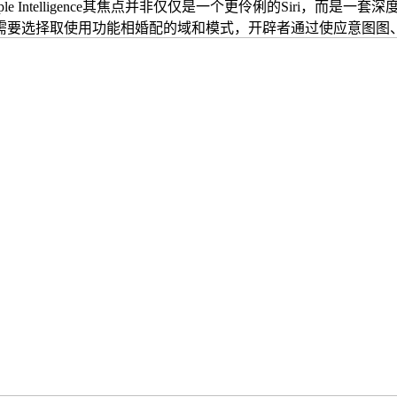
telligence其焦点并非仅仅是一个更伶俐的Siri，而是一套深度的
取使用功能相婚配的域和模式，开辟者通过使应意图图、使用实体或使用