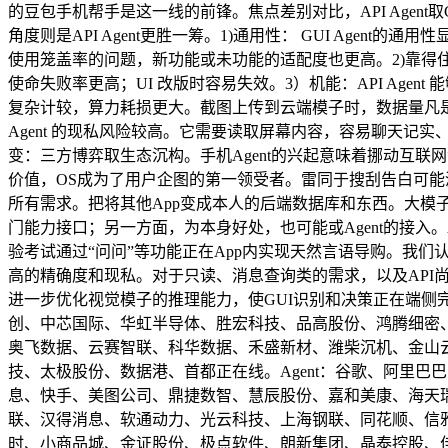
的豆包手机帮手是这一线的前锋。焦点差别对比，API Agent取
角度则是API Agent更胜一筹。1)通用性： GUI Agent
使用笼盖率的问题，新功能或未功能的适配度也更高。2)靠得住
使命失败率更高；UI 改版时容易失效。3）机能：API Age
复杂计较，算力耗损更大。截图上传到云端模子时，数据量凡是高于
Agent 的现私风险较高。它需要读取屏幕内容，容易聊天记实
变：三方博弈取生态沉构。手机Agent的兴起意味着挪动互
价值，OS成为了用户企图的第一领受者。雷同于搜刮告白可能演
所有需求。把将其他App变成本人的后端数据库和东西。大模
门能力接口；另一方面，为本身好处，也可能或Agent的接入。
验考试通过“问问”等功能正在App内实现天然言语导购。我们认为
高的精确度和现私。对于只读、消息查询类的需求，以及API尚
进一步优化视觉模子的推理能力，使GUI识别和决策正在端侧完
创、中芯国际、华虹半导体、胜宏科技、品高股份、鸿腾细密
奥飞数据、云赛智联、科华数据、禾盛新材、潍柴沉机、金山
技、太极股份、数据港、首都正在线。Agent：谷歌、阿里
息、快手、美图公司、鼎捷数智、慧辰股份、嘉和美康、海天
联、汉得消息、软通动力、光云科技、上海钢联、同花顺、信
时、小商品城、金证股份、极点软件、朗新集团、晶泰控股、