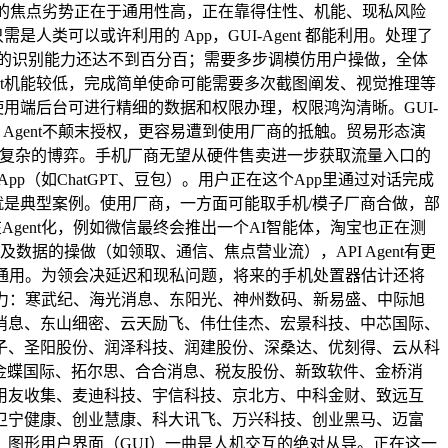
Agent的焦点劣势正在于通用性高，正在靠得住性、机能、现私风险
需是人类可以或许利用的 App，GUI-Agent 都能利用。处理了
界面的识别能力还达不到百分百；需要多步调模仿用户操做，全体
Agent机能较低，完成简单使命可能需要多次截图阐发、视觉推理等
的使用端后台可进行精细的数据和权限办理，权限鸿沟清晰。GUI-
 Agent不颠末授权，更容易遭到使用厂商的抵触。贸易形态演
开复杂的博弈。手机厂商无望从硬件售卖进一步获取流量入口的
（如ChatGPT、豆包）。用户正在这个App里通过对话完成
就是典型案例。使用厂商，一方面可能取手机/模子厂商合做，部
Agent化，例如微信最终会推出一个AI智能体，淘宝也正在测
及数据的操做（如领取、通信、焦点营业流），API Agent有更
矫捷通用。为领会决延迟和现私问题，将来的手机处置器估计还将
歌算力：寒武纪、海光消息、东阳光、神州数码、新易盛、中际旭
消息、东山细密、云天励飞、伟仕佳杰、宏景科技、中芯国际、
子、圣阳股份、润泽科技、润建股份、深桑达、优刻得、云从科
、金蝶国际、拓尔思、合合消息、税友股份、新致软件、金桥消
用友收集、麦迪科技、宇信科技、京北方、中科金财、致远互
卫宁健康、创业慧康、科大讯飞、万兴科技、创业黑马、迈富
图形用户界面（GUI）一曲是人机交互的绝对从导。正在这一