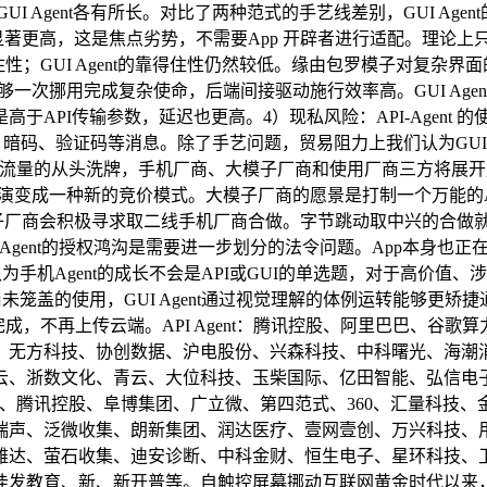
GUI Agent各有所长。对比了两种范式的手艺线差别，GUI 
的通用性显著更高，这是焦点劣势，不需要App 开辟者进行适配。理论上只
性；GUI Agent的靠得住性仍然较低。缘由包罗模子对复杂
nt 能够一次挪用完成复杂使命，后端间接驱动施行效率高。GUI 
API传输参数，延迟也更高。4）现私风险：API-Agent 
、暗码、验证码等消息。除了手艺问题，贸易阻力上我们认为GUI
联网流量的从头洗牌，手机厂商、大模子厂商和使用厂商三方将展
变成一种新的竞价模式。大模子厂商的愿景是打制一个万能的App
子厂商会积极寻求取二线手机厂商合做。字节跳动取中兴的合做
Agent的授权鸿沟是需要进一步划分的法令问题。App本身也正在
手机Agent的成长不会是API或GUI的单选题，对于高价值、涉
未笼盖的使用，GUI Agent通过视觉理解的体例运转能够更
成，不再上传云端。API Agent：腾讯控股、阿里巴巴、谷
、无方科技、协创数据、沪电股份、兴森科技、中科曙光、海潮
云、浙数文化、青云、大位科技、玉柴国际、亿田智能、弘信电
巴巴、腾讯控股、阜博集团、广立微、第四范式、360、汇量科技
瑞声、泛微收集、朗新集团、润达医疗、壹网壹创、万兴科技、
雅达、萤石收集、迪安诊断、中科金财、恒生电子、星环科技、
佳发教育、新、新开普等。自触控屏幕挪动互联网黄金时代以来，