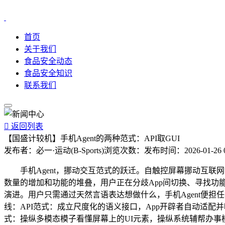
首页
关于我们
食品安全动态
食品安全知识
联系我们

返回列表
【国盛计较机】手机Agent的两种范式：API取GUI
发布者：
必一·运动(B-Sports)
浏览次数：
发布时间：
2026-01-26 
手机Agent，挪动交互范式的跃迁。自触控屏幕挪动互联网
数量的增加和功能的堆叠，用户正在分歧App间切换、寻找功能
演进。用户只需通过天然言语表达想做什么，手机Agent便
线：API范式：成立尺度化的语义接口，App开辟者自动适配并响应功能。A
式：操纵多模态模子看懂屏幕上的UI元素，操纵系统辅帮办事模