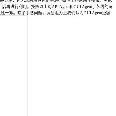
一般登岸，但无法利用豆包帮手进行微信上的从动化操做。另据
利用。按照以上对API Agent和GUI Agent手艺线的阐
更胜一筹。除了手艺问题，贸易阻力上我们认为GUI Agent更容