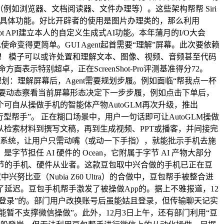
畴（例如浏览器、文档阅读器、文件办理等）。这些架构帮帮 Siri
使用的具体功能。好比开辟者的使用是图片办理类的，那么利用
pt API建立本人的自定义生成式AI功能。本年蒲月的I/O大会
使命变得更简单。GUI Agent起首需要“理解”屏幕。此次要依赖
前进！ 模子可以或许处置和理解文本、图像、视频、音频甚至代码
命方面表示特别超卓，正在ScreenShot-Pro评测基准得分72。
的动态规划：理解屏幕后，Agent需要规划步履。例如面临“帮我点一杯
一步，都要动态察看当前屏幕形态决定下一步步履，例如点击下单后，
首个可自从操做手机的智能体产物AutoGLM再次升级，推出
行型帮手”。 正在糊口场景中，用户一句话即可让AutoGLM操做
检索材料到撰写文稿，再到生成视频、PPT或播客，并间接完
操做系统，让用户只需动嘴（或动一下手指），就能批示手机去施
任 AI 硬件的 Ocean，它附属于字节 AI 产物大部分
年插手字节的手机、硬件从业者。这款豆包取中兴合做的手机已正在豆
比亚（Nubia Z60 Ultra）的合做中，豆包帮手被整合进
低了延迟。豆包手机帮手激发了被操做App的。据上不雅报道，12
头登录”的。部门用户改换账号后虽能姑且登录，但传输聊天记实
暂不支撑微信操做”。此外，12月3日上午，还有部门利用“豆