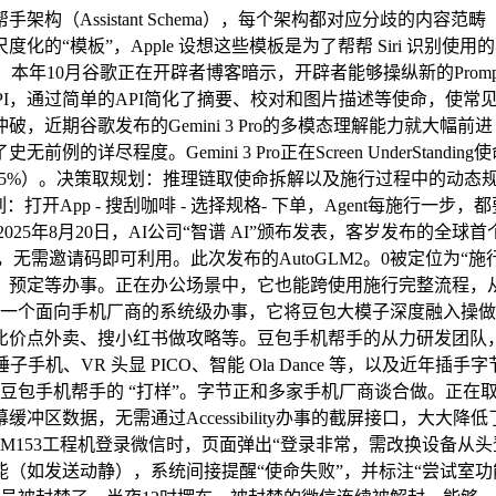
（Assistant Schema），每个架构都对应分歧的内容范
的“模板”，Apple 设想这些模板是为了帮帮 Siri 识别
一张照片。本年10月谷歌正在开辟者博客暗示，开辟者能够操纵新的Prom
API，通过简单的API简化了摘要、校对和图片描述等使命，使常见
，近期谷歌发布的Gemini 3 Pro的多模态理解能力就大幅
度。Gemini 3 Pro正在Screen UnderStanding使
PT 5。1（3。5%）。决策取规划：推理链取使命拆解以及施行过程中
：打开App - 搜刮咖啡 - 选择规格- 下单，Agent每施行
025年8月20日，AI公司“智谱 AI”颁布发表，客岁发布的全球
，无需邀请码即可利用。此次发布的AutoGLM2。0被定位为“施
、预定等办事。正在办公场景中，它也能跨使用施行完整流程，从
。这是一个面向手机厂商的系统级办事，它将豆包大模子深度融入
外卖、搜小红书做攻略等。豆包手机帮手的从力研发团队，是字节担
手机、VR 头显 PICO、智能 Ola Dance 等，以及近
包手机帮手的 “打样”。字节正和多家手机厂商谈合做。正在取中兴努
区数据，无需通过Accessibility办事的截屏接口，大大降
M153工程机登录微信时，页面弹出“登录非常，需改换设备从
（如发送动静），系统间接提醒“使命失败”，并标注“尝试室功能