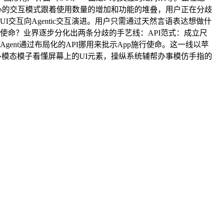
心的交互模式跟着使用数量的增加和功能的堆叠，用户正在分歧
交互向Agentic交互演进。用户只需通过天然言语表达想做什
行使命？业界逐步分化出两条分歧的手艺线：API范式：成立尺
ent通过布局化的API挪用来批示App施行使命。这一线以苹
操做。操纵多模态模子看懂屏幕上的UI元素，操纵系统辅帮办事模仿手指的