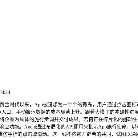
08:24
黄金时代以来，App被设想为一个个的孤岛，用户通过点击图
入口、手动搬运数据的成本显著上升。跟着大模子的冲破性进展，挪
担任将企图为具体的施行步调并交付成果。若何正在碎片化的挪动
gent通过布局化的API挪用来批示App施行使命，以苹果的Apple 
仿手指的点击取滑动。这一线不依赖开辟者的共同，试图以通用的视