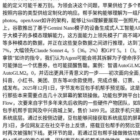
能的定义可能千差万别。为领会决这个问题，苹果供给了多个帮手架构
按照内容的类型供给定制化的响应。帮手架构能够理解为一组尺度化
photos。openAsset如许的架构，能够让Siri理解要展现
上，谷歌推出了基于Gemini Nano模子的设备生成式人工智能
于大模子的多模态理解能力，这方面能力上领先模子厂商不竭冲破
等多种模态的数据，并正在这些复杂数据之间进行推理，达到了史无前例的详尽程
7%，大幅领先Claude Sonnet 4。5（36。2%）和G
拿铁”如许的指令，我们认为Agent可能会将其拆解为子使命序列
可能弹出一个优惠券，也可能提醒售罄。案例：智谱AutoGLM2
AutoGLM2。0，并迈出更具汗青意义的一步——初次面向全面
抖音、小红书、美团、京东等40余款使用，完成点餐、订票、
成发布。2025年12月1日，字节发布豆包手机帮手预览版
行那些本来需要点击几十次屏幕的繁琐操做。功能包罗跨平台比价点
Flow，次要来自字节多年来先后收购的一些硬件产物团队，如锤子
包手机帮手官网及中兴商城上架，售价 3499 元。这款手机只是豆
系统底层。通过长按侧边键，豆包能够间接获取系统底层的屏幕缓冲
月3日，多位网友正在社交平台上反馈，搭载豆包帮手的努比亚
时再次被强制下线。更环节的是，若通过豆包帮手操做微信功能