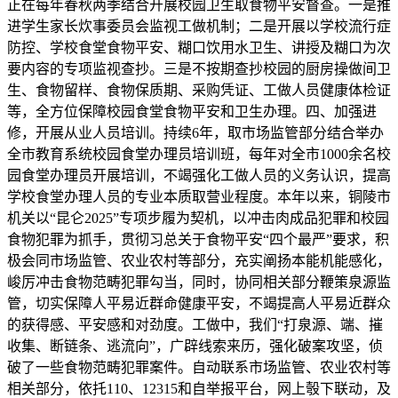
正在每年春秋两季结合开展校园卫生取食物平安督查。一是推
进学生家长炊事委员会监视工做机制；二是开展以学校流行症
防控、学校食堂食物平安、糊口饮用水卫生、讲授及糊口为次
要内容的专项监视查抄。三是不按期查抄校园的厨房操做间卫
生、食物留样、食物保质期、采购凭证、工做人员健康体检证
等，全方位保障校园食堂食物平安和卫生办理。四、加强进
修，开展从业人员培训。持续6年，取市场监管部分结合举办
全市教育系统校园食堂办理员培训班，每年对全市1000余名校
园食堂办理员开展培训，不竭强化工做人员的义务认识，提高
学校食堂办理人员的专业本质取营业程度。本年以来，铜陵市
机关以“昆仑2025”专项步履为契机，以冲击肉成品犯罪和校园
食物犯罪为抓手，贯彻习总关于食物平安“四个最严”要求，积
极会同市场监管、农业农村等部分，充实阐扬本能机能感化，
峻厉冲击食物范畴犯罪勾当，同时，协同相关部分鞭策泉源监
管，切实保障人平易近群命健康平安，不竭提高人平易近群众
的获得感、平安感和对劲度。工做中，我们“打泉源、端、摧
收集、断链条、逃流向”，广辟线索来历，强化破案攻坚，侦
破了一些食物范畴犯罪案件。自动联系市场监管、农业农村等
相关部分，依托110、12315和自举报平台，网上彀下联动，及