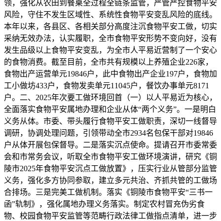
领，强化从农田到餐桌全过程全链条监管，严管严控食物平安
风险，守住不发生区域性、系统性食物平安变乱风险的底线。
本年以来，各县区、各相关部分高度注沉食物平安工做，切实
采纳无效办法，认实履职，全市食物平安形势不变向好，没有
发生品级以上食物平安变乱，为全市人平易近营制了一个安心
的食物消费。截至目前，全市共有规模以上养殖企业226家，
食物出产运营单元19846户，此中食物出产企业197户，食物加
工小做坊433户，食物发卖单元11045户，餐饮办事单元8171
户。二、2025年次要工做环境回首（一）以人平易近为核心，
全面落实食物平安属地办理和企业从体“两个义务”。一是明白
义务从体。市委、带头履行食物平安工做职责，深切一线督导
调研，协调处理问题，引领带动全市2934名包保干部对19846
户从体开展包保督导。二是落实沉点使命。提请召开市委常委
会和市常务会议，听取全市食物平安工做环境演讲，研究《铜
陵市2025年食物平安沉点工做放置》，压实行业从管部分监管
义务，强化多方协同参取，建立多元共治、齐抓共管的工做场
合排场。三是完美工做机制。落实《铜陵市食物平安“三书一
函”轨制》，强化属地办理义务落实。制定农村冒充伪劣食
物、校园食物平安监管等范畴行政法律工做指点清单，进一步