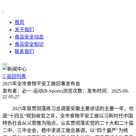
首页
关于我们
食品安全动态
食品安全知识
联系我们

返回列表
2025年全市食物平安工做旧事发布会
发布者：
必一·运动(B-Sports)
浏览次数：
发布时间：
2025-09-
22 05:27
2025年是贯彻落练习总调查安徽主要讲话的主要一年，也
是“十四五”规划收官之年，全市食物平安工做以习新时代中国
特色社会从义思惟为指点，认实贯彻落实党的二十大和二十届
二中、三中全会，稳中求进工做总基调，以“四个最严”为统