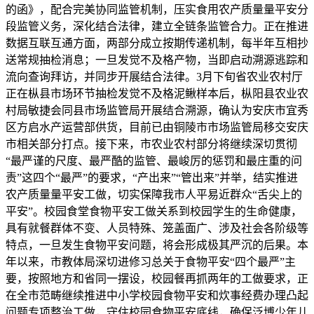
的函》，配合完美协同监管机制，压实食用农产质量量平安分
段监管义务，深化结合法律，建立全链条监管合力。正在推进
数据互联互通方面，两部分成立按期传递机制，每半年互相抄
送常规抽检消息；一旦发觉不及格产物，当即启动溯源逃踪和
流向查询拜访，并同步开展结合法律。3月下旬省农业农村厅
正在枞县市场环节抽检发觉不及格泥鳅样本后，枞阳县农业农
村局敏捷会同县市场监管局开展结合溯源，确认为安庆市宜秀
区方启水产运营部供货，目前已由铜陵市市场监管局移交安庆
市相关部分打点。接下来，市农业农村部分将继续深切贯彻
“最严谨的尺度、最严酷的监管、最峻厉的惩罚和最庄重的问
责”这四个“最严”的要求，“产出来”“管出来”并举，结实推进
农产质量量平安工做，切实保障我市人平易近群众“舌尖上的
平安”。校园食堂食物平安工做关系到校园学生的生命健康，
具有就餐群体不变、人员特殊、笼盖面广、涉及社会各阶级等
特点，一旦发生食物平安问题，将会形成极其严沉的后果。本
年以来，市教体局深切进修习总关于食物平安“四个最严”主
要，按照地方和省同一摆设，校园餐再抓两年的工做要求，正
在全市范畴继续推进中小学校园食物平安和炊事经费办理凸起
问题专项整治工做，守住校园食物平安底线，确保泛博少年儿