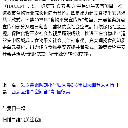
（HACCP），进一步培育“食安名坊”平易近生实事项目，推
进我市食物行业成长迈向新台阶。四是出力建立食物平安共治
共享款式。环绕2025年“食物平安宣传周”勾当，开展各类沉点
宣传和部分从题日勾当，营制优良社会空气。持续深化社会监
视，保障食物平安社会监视员履职成效，推进正在食物出产运
营集中区域成立食物平安社会共治办事坐。充实阐扬食药知质
委单元感化，出力建立食物平安齐抓共管款式，鞭策食物平安
社会共治从“无形笼盖”向“无效运转”深度转型。
上一篇：
51岁晨跑队刘小平归天晨跑8年归天细节太可惜
下一
篇：
西湖区这个空间含“青”量很高
与我们一起
扫描二维码关注我们