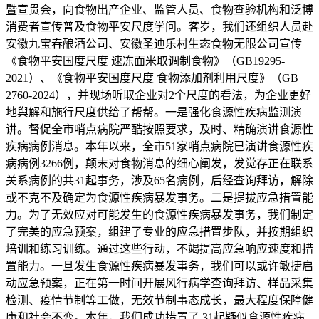
暨宣贯会，向食物出产企业、监管人员、食物查验机构和泛博
消费者宣传普及食物平安尺度学问。客岁，我们还组织人员赴
安徽九宝春酿酒公司、安徽圣迪乐村生态食物无限公司宣传
《食物平安国度尺度 速冻面米取调制食物》（GB19295-
2021）、《食物平安国度尺度 食物添加剂利用尺度》（GB
2760-2024），并现场听取企业对2个尺度的看法，为企业更好
地舆解和施行尺度供给了帮帮。一是强化食源性疾病监测演
讲。督促全市哨点病院严酷按照要求，及时、精确演讲食源性
疾病病例消息。本年以来，全市51家哨点病院已演讲食源性疾
病病例3266例，颠末对食物消息的细心阐发，发觉存正在联系
关系病例的共31起事务，涉及65名病例，后经查询拜访，解除
或不克不及确定为食源性疾病暴发事务。二是提拔应急措置能
力。为了无效应对可能发生的食源性疾病暴发事务，我们制定
了完美的应急预案，组建了专业的应急措置步队，并按期组织
培训和练习训练。通过这些行动，不竭提高应急响应速度和措
置能力。一旦发生食源性疾病暴发事务，我们可以或许敏捷启
动应急预案，正在第一时间开展风行病学查询拜访、样品采集
检测、疫情节制等工做，无效节制事态成长，最大程度保障健
康和社会不变。本年，我们成功措置了 31起疑似食源性疾病