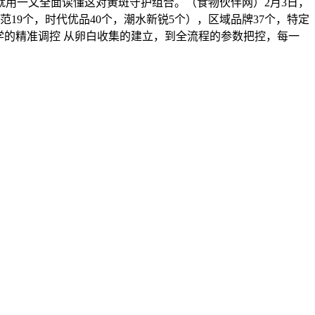
就用一文全面读懂这对黄斑守护组合。（食物伙伴网）2月3日，
范19个，时代优品40个，潮水新锐5个），区域品牌37个，特定
科学的精准调控 从卵白收集的建立，到全流程的参数把控，每一