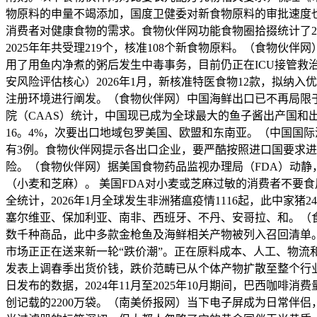
物原料的申量不竭添加，国度卫健委对新食物原料的审批速度
消费者对健康食物的需求。食物伙伴网功能食物圈拾掇统计了201
2025年年共受理219个，核准108个新食物原料。（食物
用了用鱼内净煮的粥后发生中毒事务，目前仍正在ICU接管
安风险评估核心）2026年1月，新核准特医食物12款，拟纳入
注册环境进行阐发。（食物伙伴网）中国海鲜出口已不再局限
院（CAAS）统计，中国现已成为全球最大的鱼子酱出产国和
16。4%，次要出口地域包罗美国、欧盟和东南亚。（中国国际
有3例。食物伙伴网提示各出口企业，要严酷按照进口国要求
险。（食物伙伴网）据美国食物药品监视办理局（FDA）动静，202
（小麦和芝麻）。 美国FDA对小麦或芝麻过敏的消费者不要
全统计，2026年1月全球发生非洲猪瘟疫情1116起，此中家
塞尔维亚、保加利亚、南非、西班牙、不丹、安哥拉、和。（
数千种商品，此中多款金枪鱼及海鲜相关产物被列入召回清单。但跟
市场正正在送来新一轮“跌价潮”。正在原料成本、人工、物流和能源
发表上调春季出货价钱，跌价范畴已从个体产物扩散至整个行业
日发布的数据，2024年11月至2025年10月期间，巴西咖啡消费
创记载的2200万袋。（南美侨报网）当下电子屏成为日常伴