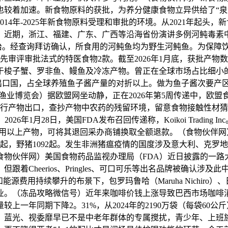
也较着加速。新食物原料的获批，为养分健康食物立异供给了“泉
4年-2025年新食物原料受理和审批的环境。从2021年起头，
伙伴网）近期，浙江、福建、广东、广西等沿海省份演讲多例河鲀毒
救治。经查询拜访确认，所食用的河鲀鱼均为野生河鲀鱼。为保障
优先审评审批法式的特医食物2款。截至2026年1月底，获批产物
于梭子蟹、罗非鱼、鳗鱼及冷冻产物。曾正在全球市场占比细小
出口国，占全球养殖鱼子酱产量的对折以上。做为鱼子酱次要产区，
渔业博览会）据欧盟网坐动静，正在2026年第5周传递中，欧盟
进行产物出口，查抄产物中农药的残留环境，留意食物接触性材
6年1月28日，美国FDA发布召回传递称，Koikoi Tradin
食用以上产物，可将其退回采办商铺换取全额退款。（食物伙伴
猪24起，野猪1092起。发生非洲猪瘟疫情的国度涉及意大利、
食物伙伴网）美国食物药品监视办理局（FDA）近日披露的一路
着Cheerios、Pringles、可口可乐等出名品牌被确认
费用持续攀升的布景下，包罗玛鲁哈（Maruha Nichiro）
。（冻品攻略微信号）近年来咖啡价钱上涨导致巴西市场咖啡消
量较上一年同期下降2。31%，从2024年的2190万袋（每袋60公斤
侣，蓝光、视委靡早已不是中老年群体的专属搅扰，青少年、上