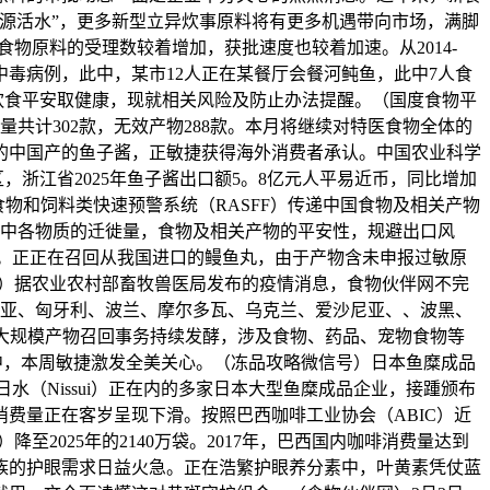
源活水”，更多新型立异炊事原料将有更多机遇带向市场，满脚
新食物原料的受理数较着增加，获批速度也较着加速。从2014-
素中毒病例，此中，某市12人正在某餐厅会餐河鲀鱼，此中7人食
饮食平安取健康，现就相关风险及防止办法提醒。（国度食物平
数量共计302款，无效产物288款。本月将继续对特医食物全体的
的中国产的鱼子酱，正敏捷获得海外消费者承认。中国农业科学
浙江省2025年鱼子酱出口额5。8亿元人平易近币，同比增加
食物和饲料类快速预警系统（RASFF）传递中国食物及相关产物
猜中各物质的迁徙量，食物及相关产物的平安性，规避出口风
g Inc。正正在召回从我国进口的鳗鱼丸，由于产物含未申报过敏原
网）据农业农村部畜牧兽医局发布的疫情消息，食物伙伴网不完
克罗地亚、匈牙利、波兰、摩尔多瓦、乌克兰、爱沙尼亚、、波黑、
大规模产物召回事务持续发酵，涉及食物、药品、宠物食物等
涉及此中，本周敏捷激发全美关心。（冻品攻略微信号）日本鱼糜成品
、日水（Nissui）正在内的多家日本大型鱼糜成品企业，接踵颁布
费量正在客岁呈现下滑。按照巴西咖啡工业协会（ABIC）近
）降至2025年的2140万袋。2017年，巴西国内咖啡消费量达到
班族的护眼需求日益火急。正在浩繁护眼养分素中，叶黄素凭仗蓝