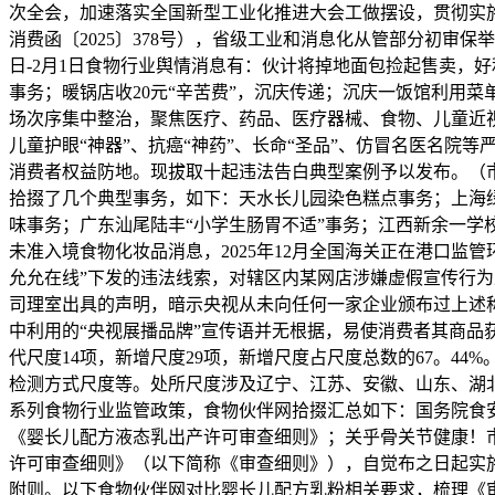
次全会，加速落实全国新型工业化推进大会工做摆设，贯彻实施
消费函〔2025〕378号），省级工业和消息化从管部分初审保
日-2月1日食物行业舆情消息有：伙计将掉地面包捡起售卖，好
事务；暖锅店收20元“辛苦费”，沉庆传递；沉庆一饭馆利用菜
场次序集中整治，聚焦医疗、药品、医疗器械、食物、儿童近
儿童护眼“神器”、抗癌“神药”、长命“圣品”、仿冒名医名院等
消费者权益防地。现拔取十起违法告白典型案例予以发布。（市
拾掇了几个典型事务，如下：天水长儿园染色糕点事务；上海
味事务；广东汕尾陆丰“小学生肠胃不适”事务；江西新余一学校
未准入境食物化妆品消息，2025年12月全国海关正在港口监
允允在线”下发的违法线索，对辖区内某网店涉嫌虚假宣传行为
司理室出具的声明，暗示央视从未向任何一家企业颁布过上述称
中利用的“央视展播品牌”宣传语并无根据，易使消费者其商品获
代尺度14项，新增尺度29项，新增尺度占尺度总数的67。44
检测方式尺度等。处所尺度涉及辽宁、江苏、安徽、山东、湖北
系列食物行业监管政策，食物伙伴网拾掇汇总如下：国务院食
《婴长儿配方液态乳出产许可审查细则》；关乎骨关节健康！市
许可审查细则》（以下简称《审查细则》），自觉布之日起实
附则。以下食物伙伴网对比婴长儿配方乳粉相关要求，梳理《