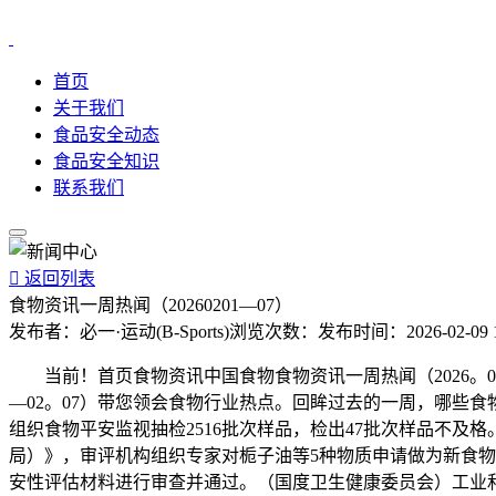
首页
关于我们
食品安全动态
食品安全知识
联系我们

返回列表
食物资讯一周热闻（20260201—07）
发布者：
必一·运动(B-Sports)
浏览次数：
发布时间：
2026-02-09 
当前！首页食物资讯中国食物食物资讯一周热闻（2026。02。
—02。07）带您领会食物行业热点。回眸过去的一周，哪些食物
组织食物平安监视抽检2516批次样品，检出47批次样品不
局）》，审评机构组织专家对栀子油等5种物质申请做为新食物原
安性评估材料进行审查并通过。（国度卫生健康委员会）工业和消