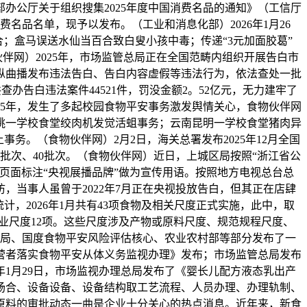
办公厅关于组织搜集2025年度中国消费名品的通知》（工信厅
费名品名单，现予以发布。（工业和消息化部）2026年1月26
合；盒马误送水仙当百合致白叟小孩中毒；传递“3元加面胶葛”
伴网）2025年，市场监管总局正在全国范畴内组织开展告白市
纵曲播发布违法告白、告白内容虚假等违法行为，依法查处一批
查办告白违法案件44521件，罚没金额2。52亿元，无力建牢了
25年，发生了多起校园食物平安事务激发舆情关心，食物伙伴网
姚一学校食堂绞肉机发觉活蛆事务；云南昆明一学校食堂猪肉异
务。（食物伙伴网）2月2日，海关总署发布2025年12月全国
6批次、40批次。（食物伙伴网）近日，上城区局按照“浙江省公
页面标注“央视展播品牌”做为宣传用语。按照地方电视总台总
当事人虽曾于2022年7月正在央视投放告白，但其正在店肆
，2026年1月共有43项食物及相关尺度正式实施，此中，取
，行业尺度12项。这些尺度涉及产物或原料尺度、规范规程尺度、
总局、国度食物平安风险评估核心、农业农村部等部分发布了一
营者落实食物平安从体义务监视办理》发布；市场监管总局发布
年1月29日，市场监视办理总局发布了《婴长儿配方液态乳出产
场合、设备设备、设备结构取工艺流程、人员办理、办理轨制、
原料的审批动态一曲是企业十分关心的热点消息。近年来，新食