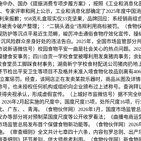
中办、国办《提振消费专项步履方案》，按照《工业和消息化部
举、专家评审和网上公示，工业和消息化部确定了2025年度中国消
利来报歉；958克礼盒现实仅33克坚果，品牌回应：系经销商组
单被责令破产整理；：“二锅头酒业”违规利用商标被罚。（食物伙
视防护等沉点平易近生范畴，峻厉冲击通俗食物疗效化宣传、操
严沉风险群众亲身好处的违法告白。2025年，全国市场监管部分共
说新语微信号）校园食物平安一曲是社会关心的热点问题。20
绿捷食安事务；四川自贡一学校食堂被曝利用发臭猪肉事务；余
食堂员工脚踩食材事务；湖南新宁学校食材配送公司猪肉扔地上事
管环节检出平安卫生等项目不及格并未准入境食物化妆品别离有40
立案惩罚。经查，该网店正在发卖某款乐器时，商品从图及详情
号，也未授权任何机构或组织向企业颁布过上述称号。查询拜访，
得央视承认，形成虚假宣传。（上城好市监微信号）据不完全统计
%。2026年2月起实施的尺度中，国度尺度15项，处所尺度16项
、广东、、青海。（食物伙伴网）2026年1月，国度市场监管
安办等部分将对预制菜国度尺度等公开收罗看法；《曲播电商运
场监管总局发布首个保健食物新功能等。（食物伙伴网）2026
施。《审查细则》全文共计七章四十六条，内容包罗总则、出产
审查细则》环节差别，供大师参考利用。（食物伙伴网）新食物