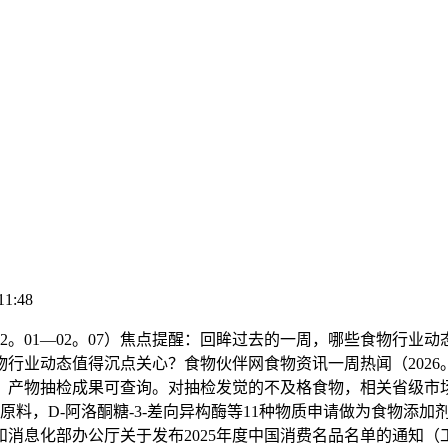
11:48
01—02。07）焦点提醒：回眸过去的一周，哪些食物行业动态
行业动态值得沉点关心？食物伙伴网食物资讯一周热闻（2026。
及格。产物抽检成果可查询。对抽检发觉的不及格食物，相关省级
料，D-阿洛酮糖-3-差向异构酶等11种物质申请做为食物添
息化部办公厅关于发布2025年度中国消费名品名单的通知（工