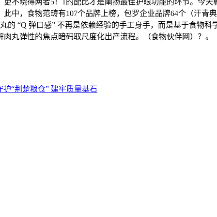
更不晓得两者5！1的配比才是阐扬最佳护眼功能的环节。今天
此中，食物范畴有107个品牌上榜，包罗企业品牌64个（汗青典
的 “Q 弹口感” 不再是依赖经验的手工身手，而是基于食物
解肉丸弹性的焦点暗码取尺度化出产流程。（食物伙伴网）？。
守护“荆楚粮仓” 建牢质量基石