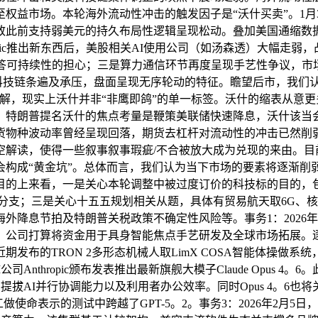
权益市场。本轮海外流动性冲击的触发因子是“沃什买卖”。1月
致此前支持弱美元的持久布局性逻辑呈现松动。叠加美国通缩数
opic推出新东西后，美股相关AI使用公司（如汤森透）大幅走
报答可持续性的担心；三是算力通信环节再度呈现手艺性争议，市
科技链条遍及承压，盘面呈现无序轮动的特征。瞻望后市，我们认
解，现实上沃什并非“非鹰即鸽”的单一标签。沃什的缩表从意
，特朗普提名沃什的焦点考量是鞭策美联储快速降息，沃什该当
货物种波动率曾经呈现回落，期货去杠杆对流动性的冲击已然削弱
空解读，使得一些叙事叙事瑕疵/不合被放大成为兑现的来由。目
会构成“黄金坑”。总体而言，我们认为当下市场的要素将逐渐削
目的上来看，一是关心本轮调整中被过度订价的科技标的目的，
分支；三是关心十五五规划相关从题，具体有贸易航天取6G、
外降息节拍及特朗普关税政策不确定性风险等。事务1：2026年
。公司打算将资金用于具身智能焦点手艺研发及全球市场拓展。
发布的TRON 2多形态机械人取LimX COSA智能体操做系
thropic颁布发表推出最新旗舰大模子Claude Opus 4。6。此
流，提拔AI并行协调能力以及利用者办公效率。同时Opus 4。
使命表示的测试中跨越了GPT-5。2。事务3：2026年2月5日