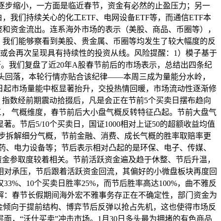
在逐步缩小，一方面是临近春节，资金有必然的止盈压力；另一
我们持续关心的化工ETF、电网设备ETF等，而通信ETF本
整和资金流出。连系海外市场的表示（美股、商品、币圈等），
日，我们能够察看到美股、贵金属、币圈等均发生了较大幅度的反
或会再次呈现具有持续性的投资从线。风险提醒：1）模子基于
著。我们复盘了近20年A股春节前后的市场表示，总结出四条纪
起头回落，本轮行情亦贴合该纪律——本周三成为量能分水岭，
2日起市场量能中枢显著抬升，交投热情回暖，市场流动性逐渐修
，指数经前期震动拾掇后，凡是会正在节前5个买卖日摆布趋向
三， 气概维度，春节前后大小盘气概反转特征凸起。节前大盘气
后5/10个买卖日，国证1000相对上证50的超额收益均值
暖和。进一步拆解细分气概，节前金融、消费、成长气概的胜率取赔率更
药、电力设备等；节后表示相对凸起的是环保、电子、传媒、
资金参取度较着相关。节前活跃资金遍及趋于休整、节后升温，
相对承压，节后跟着活跃资金回流，其偏好的小微盘板块再度回
%、10个买卖日胜率25%，而节后胜率高达100%，曲不雅反
解：春节长假期间海外宏不雅事务存正在不确定性，部门资金为
金倾向于提前结构、博弈节后反弹以抢占先机，这也使得市场反
，“沃什买卖”冲击市场。1月30日多头最为拥堵的有色商品