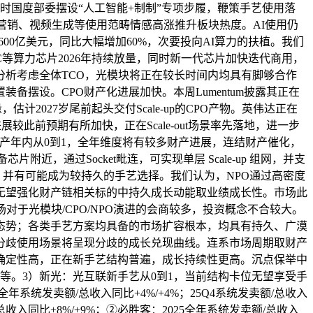
同时国度部委摆设“人工智能+制制”专项步履，鞭策手艺使用落
营销、视频生成等使用范畴情感高涨推升板块热度。AI使用仍
600亿美元，同比大幅增加60%，次要投向AI算力的扶植。我们
IC等算力芯片2026年持续放量，同时新一代芯片加快迭代商用，
分析考虑全体TCO，光模块将正在较长时间内均具有脚够合作
装备摆设。CPO财产化进展加快。本周Lumentum披露其正在
估计2027岁尾前起头交付Scale-up的CPO产物。英伟达正在
展较此前预期有所加快，正在Scale-out场景率先落地，进一步
O财产年内从0到1，全年维度将有较多财产进展，连结财产催化，
，通过Socket毗连，可实现单层 Scale-up 组网，并支
，并有可能成为较持久的手艺选择。我们认为，NPO通过高密度
无望强化财产链相关标的中持久成长动能取业绩成长性。市场此
于光模块/CPO/NPO演进的会商较多，投资概念不合较大。
维持高速扩张态势；各类手艺方案均具备的市场扩容根本，均具有持久、广漠
分歧使用场景将呈现分歧的成长兑现曲线。连系市场周期取财产
确定性高，正在新手艺结构普遍，成长持续性更高。沉点保举中
等。3）新光：光互联新手艺从0到1，当前结构卡位无望享受手
系统发卖额/总收入同比+4%/+4%；25Q4系统发卖额/总收入
总收入同比+8%/+9%；②必胜客：2025全年系统发卖额/总收入