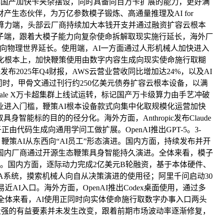
牌国产加快卡夹杂摆设，同时具备向百万卡扩展的能力，更好满
生态伙伴，为万亿参数模子锻炼、高通量推理及AI for
。算力端，头部云厂商持续加大本钱开支并通过融资扩容云根本
子端，跟着大模子能力向复杂使命拆解取现实施行延长，海外厂
能力向物理世界延长。使用端，AI一方面通过人形机械人加快进入
化根本上，加快鞭策使用由数字内容生成向现实使命施行取糊
025年Q4财报，AWS云营业营收同比增加达24%，以及AI
载需求；同时，甲骨文通过刊行约250亿美元债券扩容云根本设备，以满
ale X万卡超集群上线试运转，标记国产万卡级算力由手艺冲破
进入门槛，鞭策AI根本设备款式向集中化取规模化运营加快
标的目的的径分化。海外方面，Anthropic发布Claude
由代码生成向通用学问工做扩展。OpenAI推出GPT-5。3-
做流，鞭策AI从东西向“AI员工”形态演进。国内方面，持续发布并开
国内厂商通过开源生态鞭策具身智能持久演进。全体来看，模子
展。国内方面，逐际动力完成2亿美元B轮融资，基于本体硬件、
SA系统，摸索机械人向自从决策演进的使用径；阿里千问启动30
I入口。海外方面，OpenAI推出Codex桌面使用，通过多
全体来看，AI使用正同时向实体使命施行取数字办事入口两头
走强的有益要素并未发生改变，跟着前期市场波动率逐渐修复，