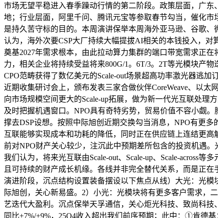
市场无望平稳进入春季躁动行情的第二阶段。政策层面，广东、浙
地；行业层面，阿里千问、腾讯元宝等参取春节勾当，催化市场
是持久苦守标的目的。本周演讲保举本周海外亚马逊、谷歌、微软和
认为，海外次要CSP大厂持续大幅提拔AI相关的本钱投入，对算
奠基2027年需求根本，由此拉动算力集群的端口带宽需求正
力，相关企业将持续受益将来800G/1。6T/3。2T等光模块
CPO范畴获得了数亿美元的Scale-out场景超高功率激光器逃加
近期收集研讨会上，颁布发表三家合做伙伴CoreWeave、以太网
向市场规模空间更大的Scale-up拓展，做为新一代光互联
及时把握机遇窗口。NPO具有奇特劣势，贸易价值不容小觑。腾讯近
撑去DSP设想。按照中际旭创近期交换勾当消息，NPO有更
互联能够实现成本和功耗的降低，同时正在供应链上连结更高
前对NPO财产关心较少，注沉此中预期差所包含的投资机遇。
我们认为，将来光互联由Scale-out、Scale-up、Sca
且可持续的财产成长机缘。各线并非完全替代关系，而是正在
演进阶段，沉点结构设置装备摆设以下焦点从线）大光：光模
际旭创，关心新易盛。2）小光：光模块将有更多客户需求，二
艺迭代大盈利。沉点保举天孚通信，关心炬光科技、致尚科技、罗博特
同比+7%/+9%，25Q4收入超出我们前序预期；此中：①肯德基：