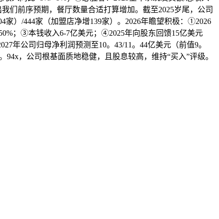
经调利润超出我们前序预期，餐厅数量合适打算增加。截至2025岁尾，公司
4家）/444家（加盟店净增139家）。2026年瞻望积极：①2026
%；③本钱收入6-7亿美元；④2025年向股东回馈15亿美元
27年公司归母净利润预测至10。43/11。44亿美元（前值9。
61x/15。94x，公司根基面质地稳健，且股息较高，维持“买入”评级。