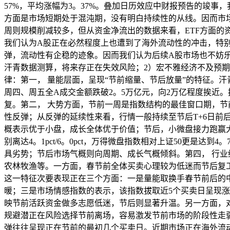
57%，平均涨幅为3。37%。叠加日历效应中财报预告的竣
方面是市场短期处于混沌期，没有明白持续性的从线。因而市场呈
周则规模削减较多，但从资金净流出的数据来看，ETF方面
我们认为A股正在必然程度上也遭到了海外流动性的冲击，特别
弹，流动性有企稳的迹象。因而我们认为后续A股市场也不妨
汗青数据测算，将来存正在失效风险；2）宏不雅经济不及预期
律：第一， 量能层面，呈现“节前缩量、节后放量”的特征。
周四、周五全A成交金额跌破2。5万亿元，向2万亿程度挨近
复。第二， 大势方面，节前一周是指数结构的最佳窗口期，节
性反弹；从反弹的延续性来看，行情一般持续至节后T+6日前
概表示优于小盘，成长全体优于价值；节后，小微盘接力跑赢大盘
别离达4。1pct/6。0pct，万得微盘指数相对上证50更是达
具劣势；节后市场气概则向周期、成长气概倾斜。第四， 行
农林牧渔等。一方面，春节前全体买卖心理较为低迷而节后复工
这一特征次要表现正在三个方面：一是量能取换手春节前后的
暖；三是市场情感指数的表示，该指数拔取近5个买卖日呈现涨跌
映节前活跃资金做多志愿低迷，节后则显著升温。另一方面，
规避潜正在风险选择节前离场，容易激发节前市场的阶段性走
弹往往呈现正在节前的最初几个买卖日。近期市场正在海外流动