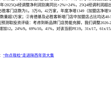
025全年/2025Q4经调整净利润别离同比+2%/+24%，25Q4
必胜客门店数为1。3万/0。42万家，年度净增1349（加盟店净增50
店数量超3万家；②肯德基及必胜客新增门店中加盟店占比均达40-50
利预测取投资评级：考虑到新品牌门店势能充脚，我们调整2026-20
加12。24%/9。69%/10。41%，对该当前PE19。31x/17。
：
“你点我检”走进陕西年货大集