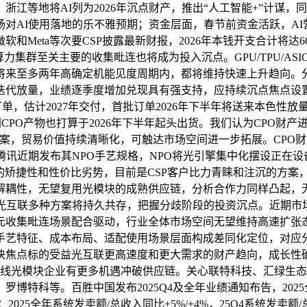
江等地将AI列为2026年沉点财产，推出“人工智能+”计谋，
对AI使用落地的乐不雅预期；资金层面，春节前资金活跃，AI
Meta等次要CSP披露最新财报，2026年本钱开支合计将达6
力集群至关主要的收集毗连也将成为投入沉点。GPU/TPU/AS
在将来至多两年高确定机能见度周期内，都将维持快速上升趋向。
产物迭代放量，业绩逐季度增加兑现具有强支持，应持续沉点焦点设置
订单，估计2027年交付，首批订单2026年下半年将送来本色性放量，
CPO产物也打算于2026年下半年起头出货。我们认为CPO财产进
处理方案，贸易价值持续清晰化，可触达市场空间进一步拓展。CP
期发布其NPO手艺规格，NPO将光引擎集中化摆设正在设备芯片附近
多的矫捷性和性价比劣势，目前是CSP客户比力青睐和注沉的方案
解耦性，无望复用光模块的成熟供应链，分析合作力同样凸起，
光互联多种方案将持久共存，把握分歧阶段的投资沉点。近期市场对
le-across等多元收集毗连场景配合驱动，行业全体市场空间无望
手艺特征、成本布局、适配使用场景层面构成差同化定位，对应
块焦点标的受益光互联更高速度和更大需求的财产趋向，成长性
线光模块企业有更多机遇冲破供应链。关心联特科技、汇绿生态
科等。百胜中国发布2025Q4及全年业绩通知布告，2025全年
2025全年系统发卖额/总收入同比+5%/+4%，25Q4系统发卖额/