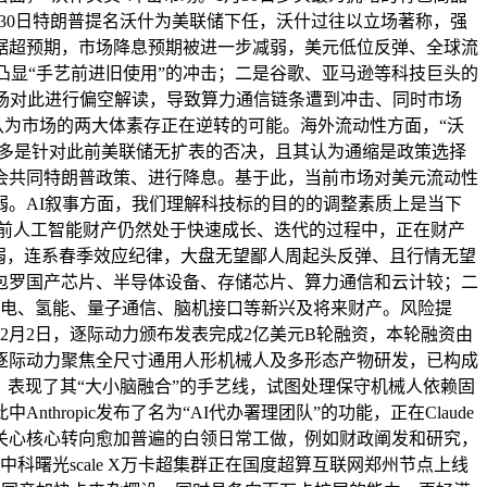
30日特朗普提名沃什为美联储下任，沃什过往以立场著称，强
据超预期，市场降息预期被进一步减弱，美元低位反弹、全球流
弱，凸显“手艺前进旧使用”的冲击；二是谷歌、亚马逊等科技巨头的
场对此进行偏空解读，导致算力通信链条遭到冲击、同时市场
为市场的两大体素存正在逆转的可能。海外流动性方面，“沃
更多是针对此前美联储无扩表的否决，且其认为通缩是政策选择
会共同特朗普政策、进行降息。基于此，当前市场对美元流动性
。AI叙事方面，我们理解科技标的目的的调整素质上是当下
前人工智能财产仍然处于快速成长、迭代的过程中，正在财产
弱，连系春季效应纪律，大盘无望鄙人周起头反弹、且行情无望
包罗国产芯片、半导体设备、存储芯片、算力通信和云计较；二
核电、氢能、量子通信、脑机接口等新兴及将来财产。风险提
2月2日，逐际动力颁布发表完成2亿美元B轮融资，本轮融资由
逐际动力聚焦全尺寸通用人形机械人及多形态产物研发，已构成
统，表现了其“大小脑融合”的手艺线，试图处理保守机械人依赖固
中Anthropic发布了名为“AI代办署理团队”的功能，正在Claude
6也将关心核心转向愈加普遍的白领日常工做，例如财政阐发和研究，
，中科曙光scale X万卡超集群正在国度超算互联网郑州节点上线