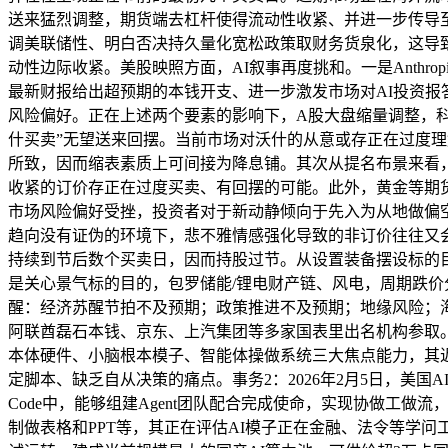
送来猛烈调整，期货端去杠杆使得流动性收紧、并进一步传导至
调美联储性、明白否决持久量化宽松政策取财务货泉化，这导
动性边际收紧。美股映照方面，AI叙事再度挑和。一是Anthr
最新财报给出超预期的本钱开支、进一步激发市场对AI投资
风险偏好。正在上述两个要素的影响下，A股大盘缩量调整，
什买卖”无望送来回摆。当前市场对沃什的从意或存正在过度理
所致，因而缩表素质上可间接为降息铺。其次从提名布景来看
收紧的订价存正在过度买卖、有回摆的可能。此外，黄金等期
市场风险偏好受挫，投资者对于新动静倾向于先入为从地做偏
趋向没有证伪的环境下，悲不雅情感强化导致的非订价往往又
持续到节后数个买卖日，因而持股过节。从设置装备摆设标的
是关心景气标的目的，包罗储能/锂电财产链、风电，周期跌价
醒：经济苏醒节拍不及预期；政策推进不及预期；地缘风险；海
阿联酋磊石本钱、京东、上汽集团等多家国表里出名机构参取
本体硬件、小脑根本模子、智能体操做系统三大焦点能力，其近期
定脚本、缺乏自从决策的痛点。事务2：2026年2月5日，美国AI公司An
Code中，能够组建Agent团队配合完成使命，实现协做工做
制做表格和PPT等，其正在评估AI模子正在金融、法令等学问工做