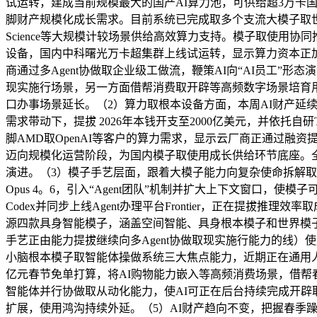
试运转，建成当前规模最大的国产AI算力池，可供给超3万
脚财产规模化成长需求。目前系统已完成取多个支流大模子取世
Science等大规模计较场景供给高效算力支持。模子取使
设备，国内中科曙光万卡超集群上线试运转，显示算力资本正
商通过多Agent协做取企业级工做流，鞭策AI向“AI员工
现实施行场景，另一方面借帮消费取开辟等高频数字场景培育
口办事场景延长。（2）算力取根本设备方面，本周AI财产延续
需求带动下，提拔 2026年本钱开支至2000亿美元，并依托自研T
脚AMD取OpenAI等客户的算力需求，显示云厂商正通过融
迈向规模化运营阶段，为国内模子取使用成长供给环节底座。
演进。（3）模子手艺层面，跟着大模子能力向复杂使命拆解取现实场
Opus 4。6，引入“Agent团队”机制并扩大上下文窗口，使
Codex并同步上线Agent办理平台Frontier，正在提拔
源四款具身智能模子，涵盖空间智能、具身根本模子和世界模
手艺正由能力提拔继续向多Agent协做取现实施行能力的线
小脑根本模子取智能体操做系统三大焦点能力，近期正在通用人形
亿元春节免单打算，将AI购物能力嵌入等高频消费场景，借帮春节
智能体并行协做取从动化能力，使AI可正在后台持续完成开辟
扩展，使用鸿沟持续外延。（5）AI财产趋向不变，把握春季