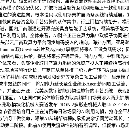
卡国产算力。该集群基于计较架构，兼容支流软件生态并支撑多品
界模子的适配优化，并依托国度超算互联网毗连上千款使用取财产
用协同推进的演进趋向，根本设码取使用场景扩展两条从线持续延展
加快向具备资金取手艺劣势的从体集中，行业门槛持续抬升。模
”形态演进，国内厂商则通过开源完美具身智能手艺系统，鞭策模子
用户利用习惯。全体来看，AI财产正正在算力集中取模子协同进
头部云厂商取算力平台同步加码投入的趋向。海外方面，亚马逊发布2
rainium取Graviton芯片及Agent办事锁定将来AI工做负
资提前结构算力供给，提拔将来报答确定性。国内方面，中科曙光sc
全体来看，头部企业取国产算力系统的沉资产投入正持续抬高行业
景施行延长，厂商正从单体模子能力合作转向Agent协做取具身智能
模子可拆解并协同完成财政阐发和研究等复杂白领工做使命，显示模子正
推理效率取成本效益的同时，将AI能力延长至企业级多Agent协同取工
子，并全面开源，完美从数字智能到物理施行的手艺系统，表现
）使用层面，AI正同时向实体施行能力取高频糊口场景渗入两头扩
取模块化机械人赛道发布TRON 2多形态机械人取LimX CO
省量培育用户正在消费等日常场景的AI利用习惯，抢夺全平易近A
取学问工做使命，鞭策AI从辅帮编程向承担复杂学问劳动延长。
躁动第二阶段。此前AI使用受流动性影响有所调整，但鞭策市场