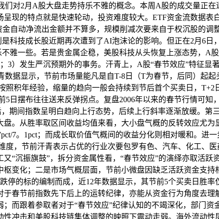
事，我们对2月A股大盘走势持乐不雅的概念。本周A股的成交量正
现的特点就是快速轮动，投资难度较大。ETF资金流数据表白，
的资金自动净流出金额并不算多，规模削减次要来自于权沉股的调
是科技成长股近期再次遭到了AI泡沫论的影响。但正在2月6
乐不雅一些。若是贵金属企稳，美股科技从头恢复上涨态势，A股
；3）发生严沉预期外的事务。汗青上，A股“春节效应”特征显
汗青数据显示，节前市场量能凡是自T-8日（T为春节，后同）起
。按照积年经验，缩量的趋向一般会持续到节后首个买卖日，T+
前5日摆布往往送来反弹拐点。复盘2006年以来的春节行情可知
后，期间指数呈明白趋向上行态势，后续上行斜率逐渐放缓。第
。从胜率取区间收益均值来看，大小盘气概的反转效应尤为显著。节
到4。7pct/7。1pct；而成长取价值气概间的收益分化则相对
业维度，节前汗青表示占优的行业次要包罗有色、汽车、化工、医
又“沉振旗鼓”，拆分资金属性看，“春节效应”的演绎亦取活跃
中枢变化；二是市场气概层面，节前小微盘因缺乏活跃资金支持
停的标的编制而成，近12年数据显示，其节前5个买卖日胜率仅33
对于春节前指数先下后上的运转纪律，亦能从资金行为角度去理
弱；而跟着参取者对于“春节效应”纪律认知的不竭深化，部门资
性冲击和美股科技链集体调整的映照下震动走弱。海外流动性层面