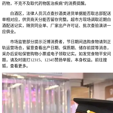
药物，不克不及取代药物医治疾病”的消费提醒。
白酒区，法律人员沉点查抄酒类进货单据能否取总部配送
单相对应，供货商天分能否留存完整。超市方现场调取近期白
酒配送记实，随货同业单、厂家出产许可证、批次查验演讲一
应俱全。
市场监管部分提示泛博消费者，节日期间选购食物请到正
轨运营场合，留意查看出产日期、保质期、储存前提等消息，
采办后妥帖保管购物小票或电子领取记实。如发觉食物平安问
题，请及时拨打12315、12345赞扬举报，本身权益。前往搜
狐，查看更多。