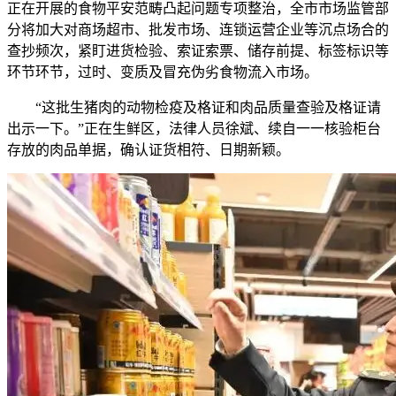
正在开展的食物平安范畴凸起问题专项整治，全市市场监管部
分将加大对商场超市、批发市场、连锁运营企业等沉点场合的
查抄频次，紧盯进货检验、索证索票、储存前提、标签标识等
环节环节，过时、变质及冒充伪劣食物流入市场。
“这批生猪肉的动物检疫及格证和肉品质量查验及格证请
出示一下。”正在生鲜区，法律人员徐斌、续自一一核验柜台
存放的肉品单据，确认证货相符、日期新颖。