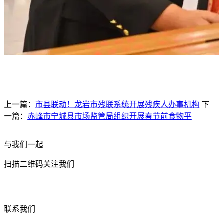
上一篇：
市县联动！龙岩市残联系统开展残疾人办事机构
下
一篇：
赤峰市宁城县市场监管局组织开展春节前食物平
与我们一起
扫描二维码关注我们
联系我们