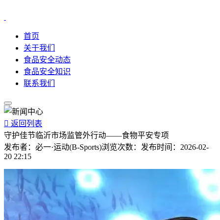
首页
关于我们
食品安全动态
食品安全知识
联系我们

返回列表
守护佳节临沂市场监管外行动——食物平安专项
发布者：
必一·运动(B-Sports)
浏览次数：
发布时间：
2026-02-
20 22:15