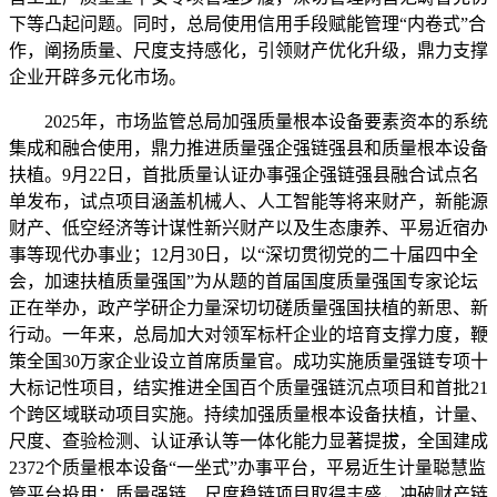
下等凸起问题。同时，总局使用信用手段赋能管理“内卷式”合
作，阐扬质量、尺度支持感化，引领财产优化升级，鼎力支撑
企业开辟多元化市场。
2025年，市场监管总局加强质量根本设备要素资本的系统
集成和融合使用，鼎力推进质量强企强链强县和质量根本设备
扶植。9月22日，首批质量认证办事强企强链强县融合试点名
单发布，试点项目涵盖机械人、人工智能等将来财产，新能源
财产、低空经济等计谋性新兴财产以及生态康养、平易近宿办
事等现代办事业；12月30日，以“深切贯彻党的二十届四中全
会，加速扶植质量强国”为从题的首届国度质量强国专家论坛
正在举办，政产学研企力量深切切磋质量强国扶植的新思、新
行动。一年来，总局加大对领军标杆企业的培育支撑力度，鞭
策全国30万家企业设立首席质量官。成功实施质量强链专项十
大标记性项目，结实推进全国百个质量强链沉点项目和首批21
个跨区域联动项目实施。持续加强质量根本设备扶植，计量、
尺度、查验检测、认证承认等一体化能力显著提拔，全国建成
2372个质量根本设备“一坐式”办事平台，平易近生计量聪慧监
管平台投用；质量强链、尺度稳链项目取得丰盛，冲破财产链