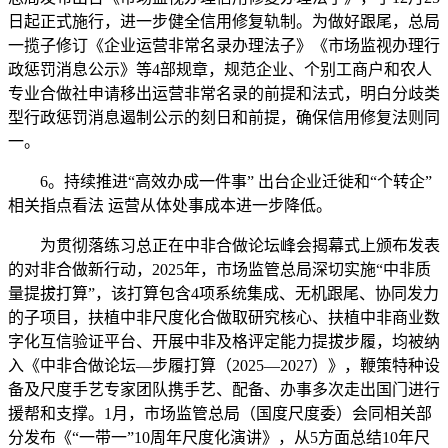
日起正式施行，进一步健全信用修复轨制。为做好跟尾，总局
一揽子修订《企业运营非常名录办理法子》《市场监视办理行
政惩罚消息公示》等4部规章，规范企业、个别工商户和农人
专业合做社申请移出运营非常名录的前提和法式，明白分歧类
型行政惩罚消息遏制公示的刻日和前提，确保信用修复法则同
一。
6。持续推进“高效办成一件事” 出台企业迁徙和“个转企”
相关指点看法 运营从体处事成本进一步降低。
为贯彻落练习总正在中非合做论坛峰会揭幕式上颁布发表
的对非合做新行动，2025年，市场监管总局深切实施“中非质
量提拔打算”，该打算包含4项系统集成、无机跟尾、协同发力
的子项目，扶植中非尺度化合做取研究核心、扶植中非商业数
字化互信验证平台、开展中非及格评定能力提拔步履，均被纳
入《中非合做论坛—步履打算（2025—2027）》，鞭策特种设
备及尺度手艺专家团队携手艺、配备、办事多次走出国门进行
援帮和支撑。1月，市场监管总局（国度尺度委）会同相关部
分发布《“一带一”10周年尺度化演讲》，从5方面总结10年尺