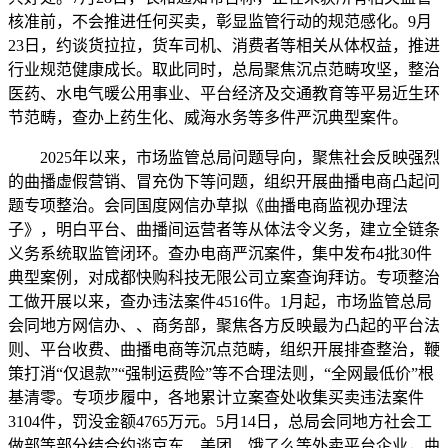
核准前，不会推进任何买卖，彰显监管行动的规范感化。9月
23日，约谈货拉拉，货车司机、消费者等相关从体权益，推进
行业规范健康成长。取此同时，总局聚焦沉点范畴攻坚，整治
医药、水电气暖公用事业、平台经济及交通教育等平易近生环
节范畴，查办上药生化、威海水务等多件严沉典型案件。
2025年以来，市场监管总局问题导向，聚焦社会反映强烈
的曲播虚假营销、冒充伪下等问题，组织开展曲播电商凸起问
题专项整治。会同国度网信办草拟《曲播电商监视办理法
子》，明白平台、曲播间运营者等从体法令义务，建立全链条
义务系统取监管闭环。查办电商严沉案件，集中发布4批30件
典型案例，对成都快购科技无限公司立案查询拜访。专项整治
工做开展以来，查办违法案件4516件。1月起，市场监管总局
会同地方网信办、、商务部，聚焦各方反映最为凸起的平台法
则、平台收费、曲播电商等沉点范畴，组织开展排查整治，鞭
策打消“仅退款”“强制运费险”等不合理法则，“全网最低价”根
基清零。专项步履中，各地累计立案查处收集买卖违法案件
3104件，罚没金额4765万元。5月14日，总局会同地方社会工
做部等部分结合约谈京东、美团、饿了么等外卖平台企业，曲