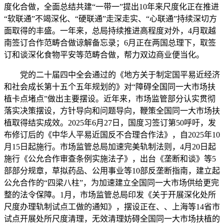
度化合做，全面总结共建“一带一”提出10年来尺度化正在推进
“软联通”不竭深化、“硬联通”走深走实、“心联通”持续深切方
面取得的丰盛。一年来，总局持续推进高程度对外，4月取越
南签订合作范畴合做谅解备忘录；6月正在两国总理下，取签
订和谈深化食物平安等范畴合做，帮力双边商业便当化。
党的二十届四中全会通过的《地方关于制定国平易近经济
和社会成长第十五个五年规划的》对“障碍全国同一大市场扶
植卡点堵点”做出主要摆设。近年来，市场监管部分认实贯彻
落实决策摆设，方针导向和问题导向，鞭策全国同一大市场扶
植取得结实成效。2025年6月27日，国度习签订第50呼吁，发
布修订后的《中华人平易近国反不合理合作法》，自2025年10
月15日起施行。市场监管总局加速完美轨制法则，4月20日起
施行《公允合作审查条例实施法子》，出台《垄断和谈》等5
部部分规章，草拟药品、公用事业等10部反垄断指南，建立起
公允合作的“四梁八柱”，为加速建立全国同一大市场供给更完
整的法令保障。1月，市场监管总局印发《关于开展深化处所
尺度办理轨制试点工做的通知》，摆设正在、、上海等14省市
试点开展处所尺度清理，无效清理妨碍全国同一大市场扶植的