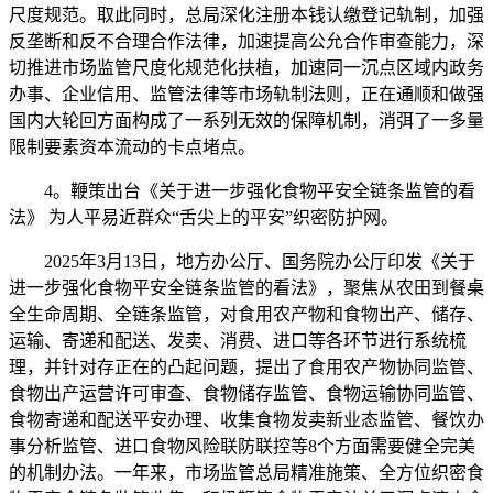
尺度规范。取此同时，总局深化注册本钱认缴登记轨制，加强
反垄断和反不合理合作法律，加速提高公允合作审查能力，深
切推进市场监管尺度化规范化扶植，加速同一沉点区域内政务
办事、企业信用、监管法律等市场轨制法则，正在通顺和做强
国内大轮回方面构成了一系列无效的保障机制，消弭了一多量
限制要素资本流动的卡点堵点。
4。鞭策出台《关于进一步强化食物平安全链条监管的看
法》 为人平易近群众“舌尖上的平安”织密防护网。
2025年3月13日，地方办公厅、国务院办公厅印发《关于
进一步强化食物平安全链条监管的看法》，聚焦从农田到餐桌
全生命周期、全链条监管，对食用农产物和食物出产、储存、
运输、寄递和配送、发卖、消费、进口等各环节进行系统梳
理，并针对存正在的凸起问题，提出了食用农产物协同监管、
食物出产运营许可审查、食物储存监管、食物运输协同监管、
食物寄递和配送平安办理、收集食物发卖新业态监管、餐饮办
事分析监管、进口食物风险联防联控等8个方面需要健全完美
的机制办法。一年来，市场监管总局精准施策、全方位织密食