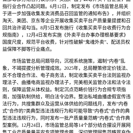
指行业合作凸起问题。6月12日，制定发布《市场监管总局关
于进一步加强收集发卖消费品召回监管的通知布告》，并组织
淘天、美团、京东等企业开展收集买卖平台产质量量提拔和召
回共治许诺勾当。8月5日发布施行《收集买卖平台收费行为合
规指南》，12月4日发布实施《外卖平台办事办理根基要求》
国度尺度，规范平台收费，针对性破解“鬼魂外卖”、配送员权
益保障不脚等行业痛点。
市场监管总局问题导向，沉视系统施策，遏制“内卷”乱
象，不竭提拔分析管理成效。2025年，总局鞭策修定价钱法、
反不合理合作法、电子商务法，制定收集买卖平台法则监视办
理法子、曲播电商监视办理法子，完美相关监管办法和法令法
则，保障运营从体权益。制定沉点范畴价钱行为合规专项指
南，加强轨制供给，明白法令边界。整治私域曲播虚假宣传违
法行为，共搜集群众及运营从体供给的问题线月，发布“内卷
式”合作的7类典型违法违规行为和可能导致“内卷式”合作的典
型违法违规行为，同时发布一批产质量量范畴“内卷式”合作典
型案例。12月24日，市场监管总局等14个部分结合摆设开展网
售工业产质量量平安专项管理步履，深切管理网售范畴冒充伪