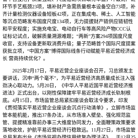
环节手艺瓶颈23项，填补财产急需质量根本设备空白73项，补
齐计量检测仪器设备短板42项，正在集成电、稀土、人工智能
等沉点范畴发布国度尺度134项，无力提拔财产链供应链韧性
和平安程度；实施充电宝、电动自行车等高风险产物CCC认
证标记试点，破解质量溯源难题；“两新”方案294项国度尺度
收官，支持设备更新取消费升级；量子范畴首个国际尺度提案
获批立项，“中国方案”博得国际线条行动赋能平易近营经济成
长 营商持续优化？。
2025年2月17日，平易近营企业座谈会召开，习总颁发主
要讲话，沉申“两个毫不”，为平易近营经济高质量成长注入强
劲决心取动力。5月20日，《中华人平易近国平易近营经济推
进法》正式出台，以刚性保障建牢平易近营经济成长轨制根
底。4月15日，市场监管总局紧扣座谈会取法令要求，印发
《贯彻落实平易近营企业座谈会沉点行动清单》，立脚市场监
管本能机能，推出37条办法，从市场准入壁垒、强化规范监
管、提拔精准靠前办事三大维度协同发力，全面鞭策政策要求
落地收效，护航平易近营经济行稳致远。11月27日，市场监管
总局发布出台《市场监视办理信用修复办理法子》，于12月25