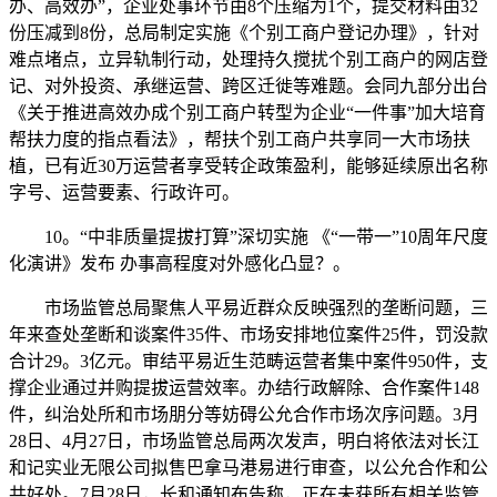
办、高效办”，企业处事环节由8个压缩为1个，提交材料由32
份压减到8份，总局制定实施《个别工商户登记办理》，针对
难点堵点，立异轨制行动，处理持久搅扰个别工商户的网店登
记、对外投资、承继运营、跨区迁徙等难题。会同九部分出台
《关于推进高效办成个别工商户转型为企业“一件事”加大培育
帮扶力度的指点看法》，帮扶个别工商户共享同一大市场扶
植，已有近30万运营者享受转企政策盈利，能够延续原出名称
字号、运营要素、行政许可。
10。“中非质量提拔打算”深切实施 《“一带一”10周年尺度
化演讲》发布 办事高程度对外感化凸显？。
市场监管总局聚焦人平易近群众反映强烈的垄断问题，三
年来查处垄断和谈案件35件、市场安排地位案件25件，罚没款
合计29。3亿元。审结平易近生范畴运营者集中案件950件，支
撑企业通过并购提拔运营效率。办结行政解除、合作案件148
件，纠治处所和市场朋分等妨碍公允合作市场次序问题。3月
28日、4月27日，市场监管总局两次发声，明白将依法对长江
和记实业无限公司拟售巴拿马港易进行审查，以公允合作和公
共好处。7月28日，长和通知布告称，正在未获所有相关监管