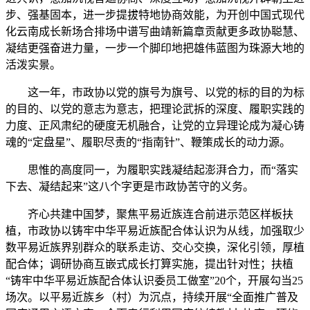
步、强基固本，进一步提拔特地协商效能，为开创中国式现代
化云南成长新场合排场中谱写曲靖新篇章贡献更多政协聪慧、
凝结更强奋进力量，一步一个脚印地把雄伟蓝图为珠源大地的
活泼实景。
这一年，市政协以党的旗号为旗号、以党的标的目的为标
的目的、以党的意志为意志，把理论武拆的深度、履职实践的
力度、正风肃纪的硬度无机融合，让党的立异理论成为凝心铸
魂的“定盘星”、履职尽责的“指南针”、鞭策成长的动力源。
思惟的高度同一，为履职实践凝结起澎湃合力，而“落实
下去、凝结起来”这八个字更是市政协苦守的义务。
齐心共建中国梦，聚焦平易近族连合前进示范区样板扶
植，市政协以铸牢中华平易近族配合体认识为从线，加强取少
数平易近族界别群众的联系走访、交心交换，深化引领，厚植
配合体；调研协商互嵌式成长打算实施，提出针对性；扶植
“铸牢中华平易近族配合体认识委员工做室”20个，开展勾当25
场次。以平易近族乡（村）为沉点，持续开展“全面推广普及