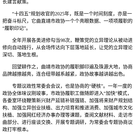
长建言献策。
“十四五”规划收官的2025年，既是一个时间刻度，亦是一
把奋斗标尺，它曲直靖市政协一个个亮眼数据、一项项履职的
“履职印记”。
全年开展各类进修勾当98次，鞭策党的立异理论从被动进
修向自动践行，从会场传达向下层落地延长，让党的立异理论
深切、落地生根。
回望耕作之，曲靖市政协的履职脚印遍及珠源大地，协商
品牌越擦越亮，连合纽带越系越紧，政协故事越讲越出色。
专题议政性常委会会议，也是协商的“硬核”。一年一度的
政协全体味议刚竣事，市政协履职工做随即进入“加快”模式，
各委室环绕鞭策新兴财产延链补链强链、加强将来财产规划结
构、加强立异创业扶植、出力培育和推进消费、加强城市文化
扶植、加强网红经济办事办理等课题，查阅文献材料、走访市
曲部分、进行座谈交换、开展专题调研，为常委会专题协商议
政打牢根本。