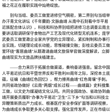
福之花正在履职实践中灿艳绽放。
别勾当组、委员工做室进修空气稠密，第二界别勾当组举
办汗青文化讲坛《千年爨韵·文脉曲靖 从南中石刻看中华平易
近族配合体认识》，科技和科协界别组把进修习总调查云南主
要讲话取调研保守食物出产工艺及现代化转型无机连系；庞学
武委员工做室邀企业家共学党的立异理论，紧扣制制和办事行
业实践，切磋理论成长动能，思惟碰撞交融；彭桂云委员工做
室环绕“客居曲靖”从题邀请曲靖文旅保举官做深度解读，立脚
曲靖现实为文旅品牌扶植建言。
——合力来历于拓展合做渠道，奏响奋进强音。留念中国
人平易近抗日和平暨世界反和平胜利80周年之际，深挖本土底
蕴，征编《曲靖红色回忆》，帮力擦亮曲靖“红色膏壤”手刺。
共同省政协做好《云南“两烟”成长过程——曲靖篇》史料搜集
工做，以文史为媒凝结文化认同。共同全国政协、省政协到曲
靖开展委员履职“办事为平易近”卫生“三下乡”勾当和以科技立
异鞭策新质出产力成长、根基医疗安全参保扩面等调研视察，
为曲靖成长争取更多关心取支撑。强化宣传发声，正在市级以