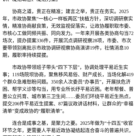
协商之道，贵正在精准；建言之举，贵正在务实。2025
年，市政协聚焦“一核心一样板两区”扶植方针，深切调研察实
情，精准协商献良策，无效监视促落实，让政协履职取市委、
市核心工做同频共振、同向发力。一年来开展各类协商勾当72
场次，提办提案336件，开展沉点调研视察28项，市委、市次
要带领别离批示市政协调研视察协商演讲19件，社情消息10
期，履职率持续提拔。
市政协带领班子带头“四下下层”，协调处理平易近生实
事；119场院坝协商，聚焦移风易俗、财产成长，当场化解419
个群众急难愁盼问题。350余人次委员“办事员”，开展扶危济
困、帮学义诊等勾当，用专业所长纾平易近困。老年帮餐、普
惠公立托育、城市第三卫生间……委员们环绕平易近生热点，
提交206件平易近生提案、87篇议政讲话材料，让群众的“幸福
清单”变成政协的“履职清单”。
连合是成事之基，是聚力之要。2025年做为“十四五”收官
环节之年，更需要人平易近政协凝结起连合奋斗的普遍共识，