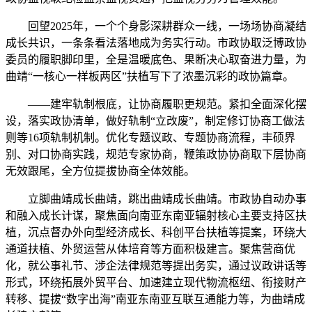
回望2025年，一个个身影深耕群众一线，一场场协商凝结
成长共识，一条条看法落地成为务实行动。市政协取泛博政协
委员的履职脚印里，全是温暖底色、果断决心取奋进力量，为
曲靖“一核心一样板两区”扶植写下了浓墨沉彩的政协篇章。
——建牢轨制根底，让协商履职更规范。紧扣全面深化摆
设，落实政协清单，做好轨制“立改废”，制定修订协商工做法
则等16项轨制机制。优化专题议政、专题协商流程，丰硕界
别、对口协商实践，规范专家协商，鞭策政协协商取下层协商
无效跟尾，全方位提拔协商全体效能。
立脚曲靖成长曲靖，跳出曲靖成长曲靖。市政协自动办事
和融入成长计谋，聚焦面向南亚东南亚辐射核心主要支持区扶
植，沉点督办外向型经济成长、科创平台扶植等提案，环绕大
通道扶植、外贸运营从体培育等方面积极建言。聚焦营商优
化，就公事礼节、涉企法律规范等提出务实，通过议政讲话等
形式，环绕拓展外贸平台、加速建立现代物流枢纽、衔接财产
转移、提拔“数字出海”南亚东南亚互联互通能力等，为曲靖成