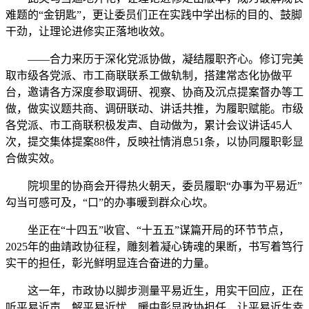
难题的“金钥匙”，更让委员们正在实践中学出标的目的、鼓脚
干劲，让理论进修实正落地收效。
——合力来历于深化党派协做，凝结履职齐心。修订完美
取市级各党派、市工商联联系工做轨制，搭建常态化协做平
台，邀请各方深度参取调研、视察、协商及沉点提案督办等工
做，做实议题共商、调研联动、讲话共推，为履职赋能。市级
各党派、市工商联积极发声、自动做为，累计会议讲话45人
次，提交集体提案88件，反映社情消息51条，以协同履职彰显
合做实效。
院坝里的协商会开得热火朝天，委员履职“办事为平易近”
勾当可感可及，“口”的办事暖到群众心坎。
坐正在“十四五”收官、“十五五”谋篇开局的环节节点，
2025年的曲靖政协征程，雕刻着凝心铸魂的果断，书写着笃行
实干的担任，彰光鲜明显连合奋进的力量。
这一年，市政协以脚步测量平易近生，用实干回应，正在
听平易近声、解平易近忧、暖中彰显政协担任，让平易近生幸