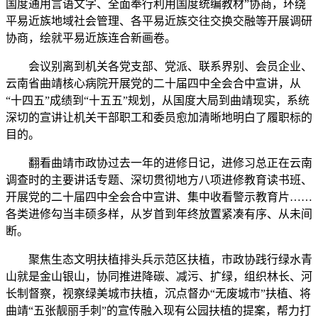
国度通用言语文字、全面奉行利用国度统编教材”协商，环绕
平易近族地域社会管理、各平易近族交往交换交融等开展调研
协商，绘就平易近族连合新画卷。
会议别离到机关各党支部、党派、联系界别、会员企业、
云南省曲靖核心病院开展党的二十届四中全会合中宣讲，从
“十四五”成绩到“十五五”规划，从国度大局到曲靖现实，系统
深切的宣讲让机关干部职工和委员愈加清晰地明白了履职标的
目的。
翻看曲靖市政协过去一年的进修日记，进修习总正在云南
调查时的主要讲话专题、深切贯彻地方八项进修教育读书班、
开展党的二十届四中全会合中宣讲、集中收看警示教育片……
各类进修勾当丰硕多样，从岁首到年终放置紧凑有序、从未间
断。
聚焦生态文明扶植排头兵示范区扶植，市政协践行绿水青
山就是金山银山，协同推进降碳、减污、扩绿，组织林长、河
长制督察，视察绿美城市扶植，沉点督办“无废城市”扶植、将
曲靖“五张靓丽手刺”的宣传融入现有公园扶植的提案，帮力打