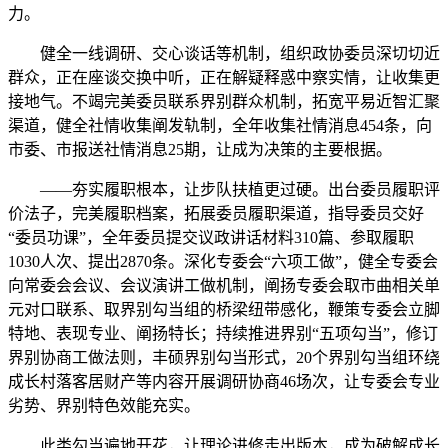
力。
健全一线调研、交心谈话等机制，组织政协委员深切切近
群众，正在座谈交换中听，正在解疑释惑中察实情，让收集更
接地气。不竭完美委员联系界别群众机制，拓宽平易近智汇聚
渠道，健全社情收集阐发轨制，全年收集社情消息454条，向
市委、市报送社情消息25期，让成为决策的主要根据。
——夯实履职根本，让步队扶植更过硬。出台委员履职评
价法子，完美履职档案，拓展委员履职渠道，指导委员交好
“委员功课”，全年委员提交议政讲话材料310篇、参取履职
1030人次、提出2870条。深化专委会“六项工做”，健全专委会
向常委会会议、会议演讲工做机制，阐扬专委会取市曲相关单
元对口联系、取界别勾当组的桥梁纽带感化，鞭策专委会立脚
特地、表现专业、阐扬特长；持续推进界别“五项勾当”，修订
界别协商工做法则，丰硕界别勾当形式，20个界别勾当组环绕
成长村落客居财产等内容开展调研协商46场次，让专委会专业
劣势、界别特色效能充实。
此类勾当遍地开花，让理论进修走出版本，成为破解成长