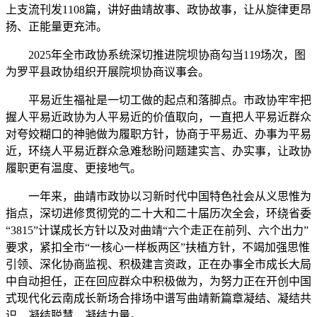
上支流刊发1108篇，讲好曲靖故事、政协故事，让从旋律更昂
扬、正能量更充沛。
2025年全市政协系统深切推进院坝协商勾当119场次，图
为罗平县政协组织开展院坝协商议事会。
平易近生福祉是一切工做的起点和落脚点。市政协牢牢把
握人平易近政协为人平易近的价值取向，一直把人平易近群众
对夸姣糊口的神驰做为履职方针，协商于平易近、办事为平易
近，环绕人平易近群众急难愁盼问题建实言、办实事，让政协
履职更有温度、更接地气。
一年来，曲靖市政协以习新时代中国特色社会从义思惟为
指点，深切进修贯彻党的二十大和二十届历次全会，环绕省委
“3815”计谋成长方针以及对曲靖“六个走正在前列、六个出力”
要求，紧扣全市“一核心一样板两区”扶植方针，不竭加强思惟
引领、深化协商监视、积极建言资政，正在办事全市成长大局
中自动担任，正在回应群众中积极做为，为努力正在开创中国
式现代化云南成长新场合排场中谱写曲靖新篇章凝结、凝结共
识、凝结聪慧、凝结力量。