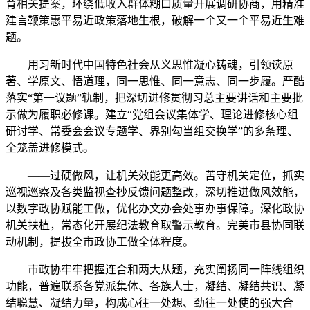
育相关提案，环绕低收入群体糊口质量开展调研协商，用精准
建言鞭策惠平易近政策落地生根，破解一个又一个平易近生难
题。
用习新时代中国特色社会从义思惟凝心铸魂，引领读原
著、学原文、悟道理，同一思惟、同一意志、同一步履。严酷
落实“第一议题”轨制，把深切进修贯彻习总主要讲话和主要批
示做为履职必修课。建立“党组会议集体学、理论进修核心组
研讨学、常委会会议专题学、界别勾当组交换学”的多条理、
全笼盖进修模式。
——过硬做风，让机关效能更高效。苦守机关定位，抓实
巡视巡察及各类监视查抄反馈问题整改，深切推进做风效能，
以数字政协赋能工做，优化办文办会处事办事保障。深化政协
机关扶植，常态化开展纪法教育取警示教育。完美市县协同联
动机制，提拔全市政协工做全体程度。
市政协牢牢把握连合和两大从题，充实阐扬同一阵线组织
功能，普遍联系各党派集体、各族人士，凝结、凝结共识、凝
结聪慧、凝结力量，构成心往一处想、劲往一处使的强大合