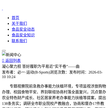
首页
关于我们
食品安全动态
食品安全知识
联系我们

返回列表
凝心聚力担 答好履职为平易近“实干卷”——曲
发布者：
必一·运动(B-Sports)
浏览次数：
发布时间：
2026-03-
10 10:24
专题视察院前急救办事能力扶植环境，专项监视涉旅购物
办理、校园食物平安、界别联组协商村落全面复兴，沉点督办
农业特色财产成长、社区居家养老办事能力扶植等提案，提出
138条务实；调研全市职业院校产教融合，协商和督办17件教