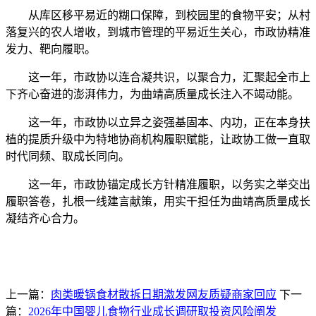
从库区移平易近的糊口保障，到校园里的食物平安；从村
落复兴的农人增收，到城市管理的平易近生关心，市政协精准
发力、靶向履职。
这一年，市政协以连合凝共识，以聚合力，汇聚起全市上
下齐心奋进的澎湃伟力，为曲靖高质量成长注入不竭动能。
这一年，市政协以立异之姿强基固本、内功，正在本身扶
植的提质升级中为特地协商机构履职赋能，让政协工做一直取
时代同频、取成长同向。
这一年，市政协锚定成长方针精准履职，以务实之举交出
履职答卷，扎根一线建言献策，用实干担任为曲靖高质量成长
凝结齐心合力。
上一篇：
肉类暖锅食材散拆日期激发网友质疑商家回应
下一
篇：
2026年中国婴儿食物行业成长调研取投资风险阐发