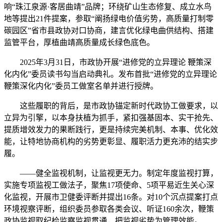
响“珠江泉源·客居曲靖”品牌；环绕矿山生态修复、成立水鸟
地等提出21件提案，参取“阐扬绿电价值劣势，高质量打制零
碳园区”省市县政协对口协商，建言优化绿电曲供结构、搭建
监管平台，厚植曲靖高质量成长绿色底色。
2025年3月31日，市政协开展“进修党的立异理论 鞭策深
化内化”委员读书勾当启动典礼。发布首批“进修党的立异理论
鞭策深化内化”委员工做室名单并进行授牌。
这些履职的背后，是市政协锚定新时代政协工做要求，以
立异为引擎，以本身扶植为抓手，紧扣强基固本、实干抢先、
提质增效发力的果断践行，更是持续完美机制、本事、优化效
能，让特地协商机构的劣势更彰显、履职活力更充沛的结实步
履。
——健全监视机制，让监视更无力。制定年度监视打算，
实施专项监视工做法子，聚焦17项使命、5项平易近生关心深
化监视，开展市卫健委评断并提出16条。对10个沉点提案打点
环境视察评断，组织委员参取各类会议、听证160余次，鞭策
政协监视取纪检监察监视贯通，把监视劣势为管理效能。