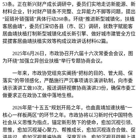
53条。正在新兴财产成长调研中，委员们实地走访新能源、新
材料企业，针对财产链条不完整、立异能力不脚等问题，提出
“延链补链强链”具体行动268条。环绕“推进新型城镇化，扶植
客居曲靖”，委员们深切各县（市、区）调研，就数字赋能客
居曲靖扶植打制新型城镇化成长新引擎、做好城市建管全方位
提拔客居曲靖扶植实效等构成议政讲话材料62篇。
2025年6月26日，市政协召开六届十六次常委会会议，图
为环绕“加强立异创业扶植”举行专题协商会议。
一年来，市政协党组充实阐扬“把标的目的、管大局、保
落实”的带领感化，严酷施行严沉事项请示演讲轨制，向市委
请示演讲工做10次，报送调研视察协商演讲23份，确保市委工
做要求正在政协工做中落地生根。
2026年是“十五五”规划开局之年，也曲直靖加速扶植“一
核心一样板两区”的环节之年。市政协将以习新时代中国特色
社会从义思惟为指点，锚定新形势下的使命，愈加沉视引领、
思惟，愈加沉视凝心聚力、帮推成长，愈加沉视连合合做、促
进共识，愈加沉视普遍协商、深度互动，愈加沉视开辟朝上进