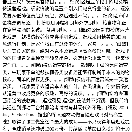
垂涎三尺！快来运营你自。。。[细致]这是壹个抢手的电竞模
仿运营逛戏。玩家饰演的是壹个刚入门电竞行业的新人。玩家
需要从低排位赛起头玩起，然后通过不竭。。。[细致]超市的
蛋糕烹调角逐， 打扮取厨师帽和厨师外衣厨师，给食物和正
在家里喝酒的女孩。 帮帮厨师。。。[细致]公园超市模仿运营
逛戏是一款模仿经养分成类手机逛戏，逛戏采用精美的3D画
风进行打制，玩家们将正在逛戏中运营一家眷于。。。[细致]
身为美食家的你，绝对不克不及错过《高兴餐馆》哦！逛戏里
的的国际名菜品种又丰硕又出色，必定让你垂涎三尺！快来运
营你自。。。[细致]模仿运营商铺是一款趣味十脚的休闲运营
类，中玩家不单能够扶植各类设备还能够打制属于本人的购物
核心，简单的操控更多。。。[细致]模仿开店运营试是一款运
营类，中玩家罢了去运营本人的店肆，各类设备，你会慢慢的
从运营中收成更多的乐趣，喜好的玩家。。。[细致]您将办理
西南道的铁收集。 逛戏引见 逛戏的设法并不新颖，但我们将
其迁徙到挪动平台并测验考试付与其现代外不雅。[细致]2020
年，Sucker Punch推出的军人题材动做冒险逛戏《对马岛之
魂》取得了该工做室迄今最大的成功——不只获得年度逛戏提
名，全球销量还冲破1300万份。其续做《羊蹄山之魂》将于10