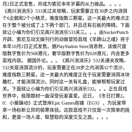
月2日正式发售，并成为索尼本年岁暮的从力做品。 。。。
《高兴消消乐》533关过关攻略，玩家需要正在30步之内消弭
个6企鹅和2个小精灵，难度指数三颗星。这一关最大的难点正
在于整个被分成了上下两个部门，并且还有石板的障碍。下面
就让小编为你们引见高兴消消乐533关三。。。由SuckerPunch
开辟、索尼互动文娱刊行的动做冒险逛戏《羊蹄山之魂》将于
本年10月2日正式发售。据PlayStation Store消息称，该做尺度
版数字售价为568港元，奢华版数字售价为628港元，内含更多
逛戏内容。 据国外论。。。《高兴消消乐》532关通关攻略，
532关是消弭流沙的，玩家需要正在28步之内消弭32个流沙，
难度指数三颗星。这一关最大的难度正在于玩家需要消弭冰块
雕栏，才能消弭流沙。同时这一关有礼盒，能够帮帮玩家过
关。下面就让小编为你们引见高兴消消乐532。。。正在逛戏
世界中，极限题材一曲深受玩家喜爱。近日，《冬日打算2。
0：小屋躁动》正式登岸Epic Games商铺（EGS），为玩家带
来一场标新立异的极寒体验。这款逛戏不只仅是一次简单的挑
和，更是一场人道、聪慧取的深度交互之旅。。。。