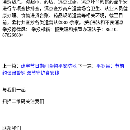
消费热点，对超市、药店、沉点业态、沉点环节的食药品平安
进行专项查抄排查，沉点查抄商户运营场合卫生、从业人员健
康办理、食物进货台账、药品规范运营等相关环境，截至目
前，孟村共查抄各类运营从体300余家。(完)违法和不良消息
举报德律风： 举报邮箱：报受理和措置办理法子：86-10-
87826688>
上一篇：
建牢节日期间食物平安防地
下一篇：
平罗县：节前
约谈敲警钟 双节守护食安线
与我们一起
扫描二维码关注我们
联系我们