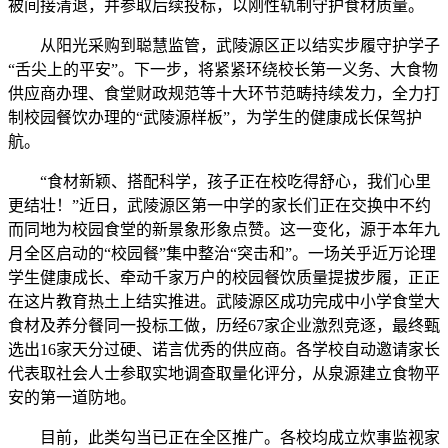
被间接清退，并参取后续投标，以刚性轨制守护食材质量。
从阳光采购到聪慧监管，武陵源区正以结实步履守护学子
“舌尖上的平安”。下一步，将紧紧环绕校长第一义务、大食物
供应商办理、食堂财政规范等十大环节范畴持续发力，全力打
制校园餐饮办理的“武陵源样板”，为学生的健康成长保驾护
航。
“食材新颖、搭配科学，孩子正在校吃得舒心，我们心里
更结壮！”近日，武陵源区第一中学的家长们正在交换中不约
而同地为校园食堂的新景象形象点赞。这一变化，源于本年九
月全区启动的“校园餐”集中整治“突击和”。一场关乎近万论理
学生健康成长、牵动千家万户的校园餐饮质量提拔步履，正正
在这片教育热土上结实推进。武陵源区成功完成中小学食堂大
食材及养分餐同一投标工做，历经67家企业激烈竞逐，最终甄
选出16家天分过硬、诺言优秀的供应商。各学校自动邀请家长
代表取社会人士参取实地调查取量化评分，从泉源建立食物平
安的第一道防地。
目前，此类勾当已正在全区推广。各校均成立炊事监视家