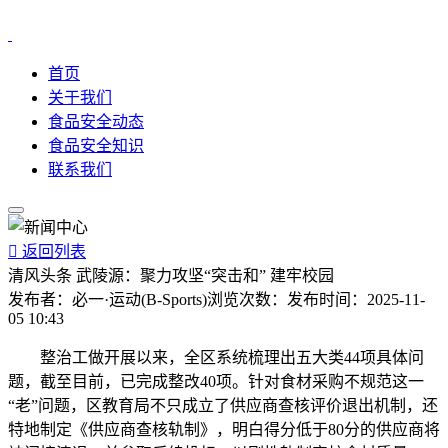
首页
关于我们
食品安全动态
食品安全知识
联系我们

返回列表
清风头条 武陵源：聚力攻坚“突击和” 建牢校园
发布者：
必一·运动(B-Sports)
浏览次数：
发布时间：
2025-11-
05 10:43
整治工做开展以来，全区系统梳理出五大类44项具体问
题，截至目前，已完成整改40项。针对食材采购不规范这一
“老”问题，区教育局不只成立了供应商查核评价退出机制，还
特地制定《供应商查核轨制》，明白得分低于80分的供应商将