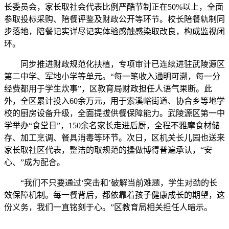
长委员会，家长取社会代表比例严酷节制正在50%以上，全面
参取投标采购、陪餐评鉴及财政公开等环节。校长陪餐轨制同
步落地，陪餐记实详尽记实体验感触感染取改良，构成监视闭
环。
同步推进财政规范化扶植，专项审计已连续进驻武陵源区
第二中学、军地小学等单元。“每一笔收入通明可溯，每一分
经费都用于学生炊事”，区教育局财政担任人语气果断。此
外，全区累计投入60余万元，用于索溪峪街道、协合乡等地学
校的厨房设备升级，全面提拔供餐保障能力。武陵源区第一中
学举办“食堂日”，150余名家长走进后厨，全程不雅摩食材储
存、加工烹调、餐具消毒等环节。次日，区机关长儿园也送来
家长取社区代表，整洁的取规范的操做博得普遍承认，“安
心、”成为配合。
“我们不只要通过‘突击和’破解当前难题，学生对劲的长
效保障机制。每一餐背后，都依靠着孩子健康成长的期望，这
份义务，我们一直铭刻于心。”区教育局相关担任人暗示。