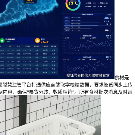
食材是
餐聪慧监管平台打通供应商端取学校端数据，要求随货同步上传
据内容，确保“票货分歧、数质相符”。所有食材批次消息及时录