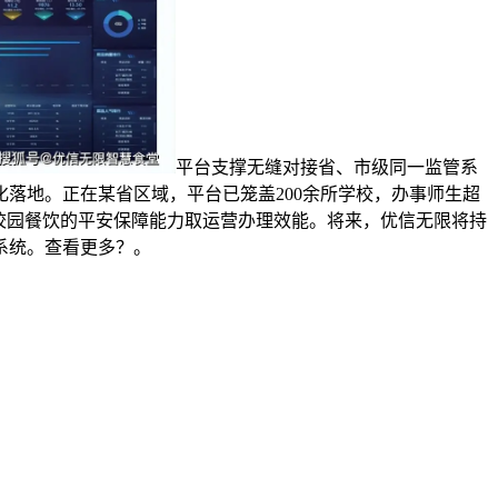
平台支撑无缝对接省、市级同一监管系
落地。正在某省区域，平台已笼盖200余所学校，办事师生超
域校园餐饮的平安保障能力取运营办理效能。将来，优信无限将持
系统。查看更多？。