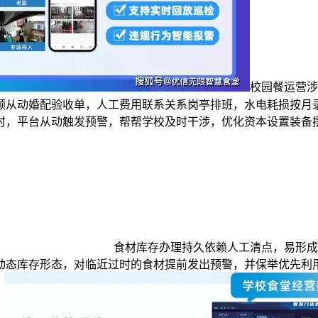
校园餐运营涉
额从动婚配验收单，人工费用联系关系岗亭排班，水电耗损按月
时，平台从动触发预警，帮帮学校及时干涉，优化资本设置装备
食材库存办理持久依赖人工清点，易形成
动态库存形态，对临近过时的食材提前发出预警，并保举优先利