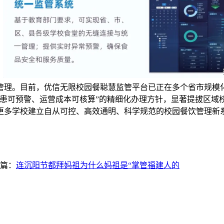
。
理。目前，优信无限校园餐聪慧监管平台已正在多个省市规模化
现患可预警、运营成本可核算”的精细化办理方针，显著提拔区
更多学校建立自从可控、高效通明、科学规范的校园餐饮管理新
篇：
连沉阳节都拜妈祖为什么妈祖是“掌管福建人的