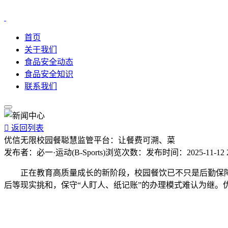
首页
关于我们
食品安全动态
食品安全知识
联系我们

返回列表
优信无限校园餐聪慧监管平台：让餐费可溯、菜
发布者：
必一·运动(B-Sports)
浏览次数：
发布时间：
2025-11-12 
正在教育高质量成长的新阶段，校园餐饮已不只是后勤保障
后等现实挑和，保守“人盯人、纸记账”的办理模式难认为继