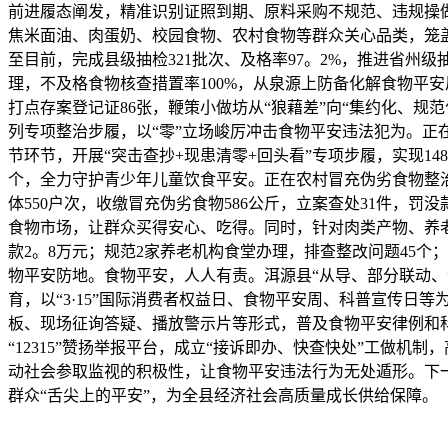
前进履态阐发，精准识别证照到期、原料采购不规范、违规操做等
焦米面油、肉蛋奶、校园食物、农村食物等群众关心品类，笼
至目前，完成县级抽检321批次、及格率97。2%，推进省州级
理，不及格食物核查措置率100%，从泉源上防备化解食物平
打点存案登记证86张，鞭策小做坊从“狼藉差”向“集约化、
列专项整治步履，以“零”立场峻厉冲击食物平安违法犯为。正
节环节，开展“突击查抄+现患清零+回头看”专项步履，实现14
个，全力守护青少年儿童饮食平安。正在农村冒充伪劣食物整治
体550户次，收缴冒充伪劣食物586公斤，立案查处31件，罚
食物市场，让群众买得安心、吃得。同时，针对肉类产物、养老
款2。8万元；规范2家养老机构食堂办理，排查整改问题45
物平安防地。食物平安，人人有责。洱源县“从导、部分联动、
育，以“3·15”国际消费者权益日、食物平安周、科普宣传日
板、现场征询答疑、播放警示片等形式，普及食物平安律例和科
“12315”赞扬举报平台，成立“接诉即办、快查快处”工做机
动社会参取监视的积极性，让食物平安违法行为无处遁形。下
群众“舌尖上的平安”，为全县经济社会高质量成长供给保障。