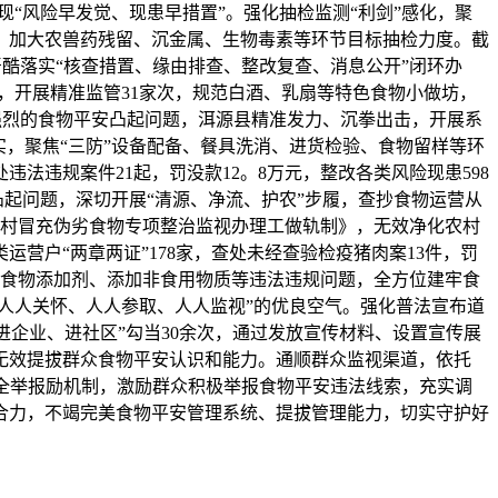
现“风险早发觉、现患早措置”。强化抽检监测“利剑”感化，聚
，加大农兽药残留、沉金属、生物毒素等环节目标抽检力度。截
物严酷落实“核查措置、缘由排查、整改复查、消息公开”闭环办
定，开展精准监管31家次，规范白酒、乳扇等特色食物小做坊，
映强烈的食物平安凸起问题，洱源县精准发力、沉拳出击，开展系
，聚焦“三防”设备配备、餐具洗消、进货检验、食物留样等环
违法违规案件21起，罚没款12。8万元，整改各类风险现患598
凸起问题，深切开展“清源、净流、护农”步履，查抄食物运营从
源县农村冒充伪劣食物专项整治监视办理工做轨制》，无效净化农村
营户“两章两证”178家，查处未经查验检疫猪肉案13件，罚
利用食物添加剂、添加非食用物质等违法违规问题，全方位建牢食
人人关怀、人人参取、人人监视”的优良空气。强化普法宣布道
进企业、进社区”勾当30余次，通过发放宣传材料、设置宣传展
，无效提拔群众食物平安认识和能力。通顺群众监视渠道，依托
%。健全举报励机制，激励群众积极举报食物平安违法线索，充实调
合力，不竭完美食物平安管理系统、提拔管理能力，切实守护好