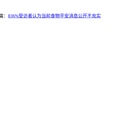
篇：
836%受访者认为当前食物平安消息公开不充实