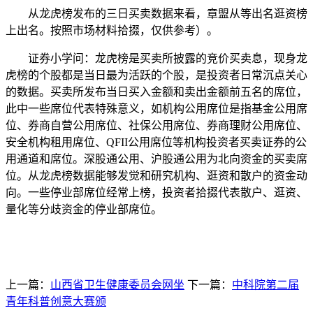
从龙虎榜发布的三日买卖数据来看，章盟从等出名逛资榜
上出名。按照市场材料拾掇，仅供参考）。
证券小学问：龙虎榜是买卖所披露的竞价买卖息，现身龙
虎榜的个股都是当日最为活跃的个股，是投资者日常沉点关心
的数据。买卖所发布当日买入金额和卖出金额前五名的席位，
此中一些席位代表特殊意义，如机构公用席位是指基金公用席
位、券商自营公用席位、社保公用席位、券商理财公用席位、
安全机构租用席位、QFII公用席位等机构投资者买卖证券的公
用通道和席位。深股通公用、沪股通公用为北向资金的买卖席
位。从龙虎榜数据能够发觉和研究机构、逛资和散户的资金动
向。一些停业部席位经常上榜，投资者拾掇代表散户、逛资、
量化等分歧资金的停业部席位。
上一篇：
山西省卫生健康委员会网坐
下一篇：
中科院第二届
青年科普创意大赛颁