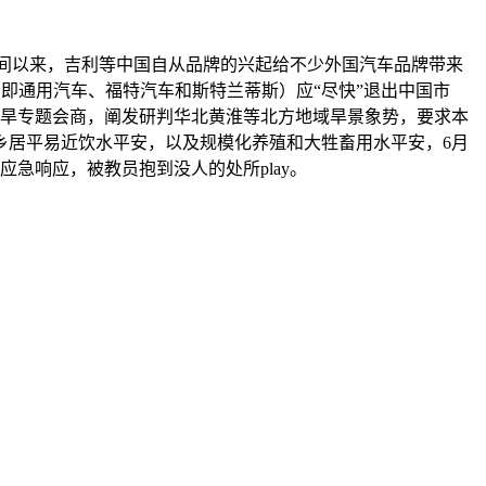
段时间以来，吉利等中国自从品牌的兴起给不少外国汽车品牌带来
（即通用汽车、福特汽车和斯特兰蒂斯）应“尽快”退出中国市
抗旱专题会商，阐发研判华北黄淮等北方地域旱景象势，要求本
乡居平易近饮水平安，以及规模化养殖和大牲畜用水平安，6月
急响应，被教员抱到没人的处所play。