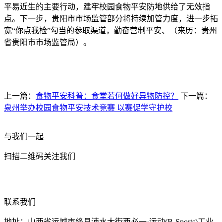
平易近生的主要行动，建牢校园食物平安防地供给了无效指
点。下一步，贵阳市市场监管部分将持续加管力度，进一步拓
宽“你点我检”勾当的参取渠道，勤奋营制平安、（来历：贵州
省贵阳市市场监管局）。
上一篇：
食物平安科普：食堂若何做好异物防控？
下一篇：
泉州举办校园食物平安技术竞赛 以赛促学守护校
与我们一起
扫描二维码关注我们
联系我们
地址：山西省运城市绛县涑水大街西必一·运动(B-Sports)工业