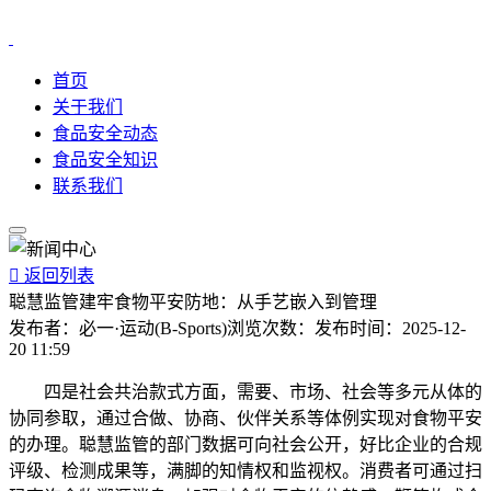
首页
关于我们
食品安全动态
食品安全知识
联系我们

返回列表
聪慧监管建牢食物平安防地：从手艺嵌入到管理
发布者：
必一·运动(B-Sports)
浏览次数：
发布时间：
2025-12-
20 11:59
四是社会共治款式方面，需要、市场、社会等多元从体的
协同参取，通过合做、协商、伙伴关系等体例实现对食物平安
的办理。聪慧监管的部门数据可向社会公开，好比企业的合规
评级、检测成果等，满脚的知情权和监视权。消费者可通过扫