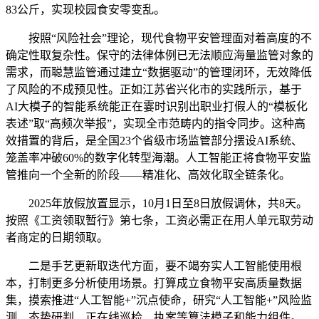
83公斤，实现校园食安零变乱。
按照“风险社会”理论，现代食物平安管理面对着高度的不
确定性取复杂性。保守的法律体例已无法顺应海量监管对象的
需求，而聪慧监管通过建立“数据驱动”的管理闭环，无效降低
了风险的不成预见性。正如江苏省兴化市的实践所示，基于
AI大模子的智能系统能正在霎时识别出职业打假人的“模板化
表述”取“高频次举报”，实现全市范畴内的指令同步。这种高
效措置的背后，是全国23个省级市场监管部分摆设AI系统、
笼盖率冲破60%的数字化转型海潮。人工智能正将食物平安监
管推向一个全新的阶段——精准化、高效化取全链条化。
2025年放假放置显示，10月1日至8日放假调休，共8天。
按照《工资领取暂行》第七条，工资必需正在用人单元取劳动
者商定的日期领取。
二是手艺更新取迭代方面，要不竭夯实人工智能使用根
本，打制更多分析使用场景。打算成立食物平安高质量数据
集，摸索推进“人工智能+”沉点使命，研究“人工智能+”风险监
测、态势研判、正在线巡检、执案等算法模子和能力组件。