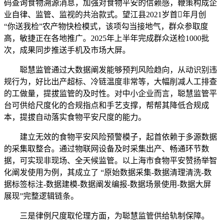
码查询食物溯源消息，加强对食物平安的信赖感，鞭策构成企
业自律、监管、监视的共治款式。望江县2021岁首年月创
“你送我检”农产物快检模式，该项勾当接地气，群众参取度
高，敏捷正在各地推广。2025年上半年完成群众送检1000批
次，成果同步推送手机及市场大屏。
聪慧监管通过大数据阐发能够预判风险趋向，从动识别违
规行为，好比出产超标、冷链温度非常等，大幅削减人工排查
的工做量，提拔监管的及时性。对中小企业而言，聪慧监管平
台可供给尺度化的合规指点和手艺支撑，帮帮其降低合规成
本，提拔自动落实食物平安尺度的能力。
建立无效的食物平安风险预警模子，起首依赖于多源数据
的采集取整合。通过物联网设备及时采集出产、畅通环节数
据，可实现非现场、全天候监管。以上海市食物平安赞扬举智
化阐发使用为例，其成立了 “原始数据采集-数据清理清洗-数
据标签标注-数据建模-数据阐发编报-数据场景使用-数据大屏
展现”完整逻辑链条。
三是律例尺度取伦理方面，为聪慧监管供给轨制保障。