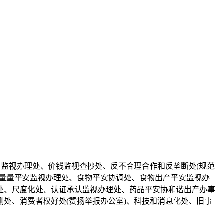
监视办理处、价钱监视查抄处、反不合理合作和反垄断处(规范
质量量平安监视办理处、食物平安协调处、食物出产平安监视办
处、尺度化处、认证承认监视办理处、药品平安协和谐出产办事
处、消费者权好处(赞扬举报办公室)、科技和消息化处、旧事