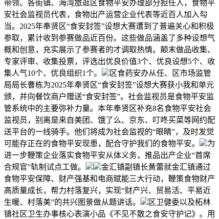
带领、各街镇、海湾旅逛区食物平安办理部分担任人，食物平
安社会监视员代表，食物出产运营企业代表等近百人加入勾
当。2025年奉贤区“食安封签”设想大赛遭到了普遍关心和积极
参取，累计收到参赛做品近百份。这些做品涵盖了多种设想气
概和创意，充实展示了参赛者的才调取热情。颠末做品收集、
专家评审、收集投票，评选出优良价值3个、优良设想5个、收
集人气10个、优良组织1个。
区食药安办从任、区市场监管
局局长曹栋为2025年奉贤区“食安封签”设想大赛获小我和单元
颁，并向餐饮商户赠送“食安封签”。社会监视员是食物平安监
管系统中的主要弥补力量。本年奉贤区补充8名食物平安社会
监视员，别离是来自美团、饿了么、京东、叮咚买菜等网约配
送平台的一线骑手。他们将成为社会监视的“眼睛”，及时发觉
可能存正在的食物平安现患，配合守护我们的食物平安。
为
进一步鞭策企业落实食物平安从体义务，推品出产企业“首席
合规官”轨制试点工做。
金汇镇副镇长黄蕾就金汇镇通过
食物平安保障、财产强基和电商赋能三大行动，鞭策食物财产
高质量成长，帮力村落复兴，实现“财产兴、贸易活、平易近
生暖、村落美”的共兴图景做从题讲话。
区卫健委以及柘林
镇社区卫生办事核心表演小品《不见不散之食安守护记》。用