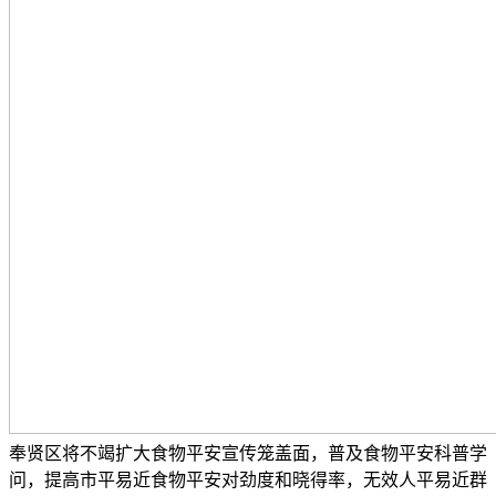
奉贤区将不竭扩大食物平安宣传笼盖面，普及食物平安科普学
问，提高市平易近食物平安对劲度和晓得率，无效人平易近群