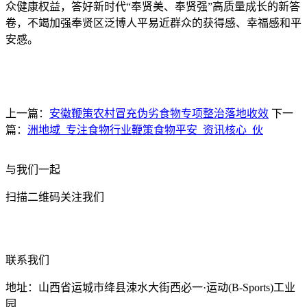
众健康权益，答好新时代“奉贤美、奉贤强”高质量成长的新答
卷，不竭加强奉贤区泛博人平易近群众的获得感、幸福感和平
安感。
上一篇：
安徽鞭策农村冒充伪劣食物专项整治落地收效
下一
篇：
洲地域_专注食物行业鞭策食物平安_资讯核心_伙
与我们一起
扫描二维码关注我们
联系我们
地址：山西省运城市绛县涑水大街西必一·运动(B-Sports)工业
园